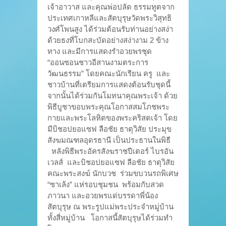
เจ้าอาวาส และคุณพ่อปลัด ธรรมทูตจาก
ประเทศเกาหลีและสัตบุรุษวัดพระวิสุทธิ
วงศ์โพนสูง ได้ร่วมต้อนรับท่านอย่างสง่า
ด้วยธงที่โบกสะบัดอย่างสง่างาม 2 ข้าง
ทาง และมีการแสดงรำอวยพรชุด
“ออนซอนชาวอีสานงามตระการ
วัฒนธรรม” โดยคณะนักเรียน ครู และ
ชาวบ้านที่เตรียมการแสดงต้อนรับชุดนี้
จากนั้นได้ร่วมกันโมทนาคุณพระเจ้า ด้วย
พิธีบูชาขอบพระคุณโอกาสสมโภชพระ
กายและพระโลหิตของพระคริสตเจ้า โดย
มีบิชอปยอแซฟ ลือชัย ธาตุวิสัย ประมุข
สังฆมณฑลอุดรธานี เป็นประธานในพิธี
หลังพิธีพระอัครสังฆราชปีเตอร์ ไบรอัน
เวลส์ และบิชอปยอแซฟ ลือชัย ธาตุวิสัย
คณะพระสงฆ์ นักบวช ร่วมขบวนรถพิเศษ
“ซาเล้ง” แห่รอบชุมชน พร้อมกับสวด
ภาวนา และอวยพรแด่บรรดาพี่น้อง
สัตบุรุษ ณ พระรูปแม่พระประจำหมู่บ้าน
ทั้งสี่หมู่บ้าน โอกาสนี้สัตบุรุษได้ร่วมทำ