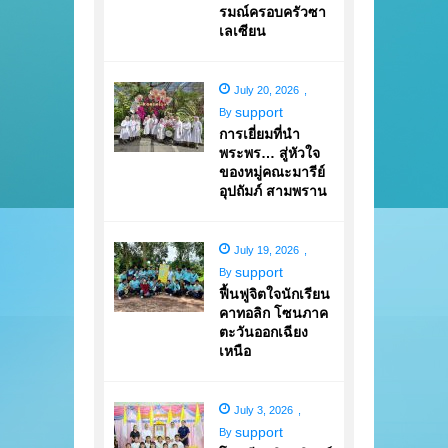
รมณ์ครอบครัวซา
เลเซียน
July 20, 2026
,
support
By
การเยี่ยมที่นำ
พระพร… สู่หัวใจ
ของหมู่คณะมารีย์
อุปถัมภ์ สามพราน
July 19, 2026
,
support
By
ฟื้นฟูจิตใจนักเรียน
คาทอลิก โซนภาค
ตะวันออกเฉียง
เหนือ
July 3, 2026
,
support
By