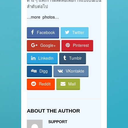
ลำดับต่อไป
…more photos…
Facebook
Twitter
Google+
Pinterest
Linkedin
Tumblr
Digg
VKontakte
Reddit
Mail
ABOUT THE AUTHOR
SUPPORT