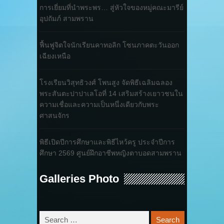
การเยี่ยมที่นำพระพร… สู่หัวใจของหมู่คณะมารีย์
อุปถัมภ์ สามพราน
ฟื้นฟูจิตใจนักเรียนคาทอลิก โซนภาคตะวันออก
เฉียงเหนือ
โรงเรียนวิสุทธิวงศ์ โพนสูง จัดพิธีเฉลิมฉลอง
พระสันตะปาปาเลโอที่ 14 เสริมสร้างเยาวชนใน
ความเชื่อและความเป็นหนึ่งเดียวกับพระ
ศาสนจักร
พิธีเปิดปีการศึกษาและพิธีไหว้ครู ประจำปีการ
ศึกษา 2569 ศูนย์ฝึกอาชีพหญิงตาบอดสามพราน
Galleries Photo