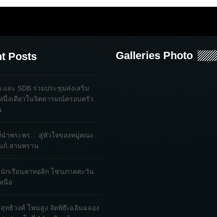
Galleries Photo
t Posts
และ SDB ร่วมประชุมส่งเสริม
หนึ่งเดียวในจิตตารมณ์ครอบครัว
น
ที่นำพระพร… สู่หัวใจของหมู่คณะ
ถัมภ์ สามพราน
ใจนักเรียนคาทอลิก โซนภาคตะวัน
หนือ
ิสุทธิวงศ์ โพนสูง จัดพิธีเฉลิมฉลอง