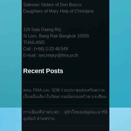
Salesian Sisters of Don Bosco
Daughters of Mary Help of Christians
124 Sala Daeng Rd,
Si Lom, Bang Rak Bangkok 10500
THAILAND
Call : (+66) 2-23 48 549
E-mail : secretary@fma.or.th
Recent Posts
คณะ FMA และ SDB ร่วมประชุมส่งเสริมความ
เป็นหนึ่งเดียวในจิตตารมณ์ครอบครัวซาเลเซียน
การเยี่ยมที่นำพระพร… สู่หัวใจของหมู่คณะมารีย์
อุปถัมภ์ สามพราน