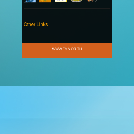
Other Links
WWW.FMA.OR.TH