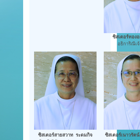
ซิสเตอร์ทองอยู
อธิการิณีเ
ซิสเตอร์สายสวาท ระดมกิจ
ซิสเตอร์เนาวรัตน์ 