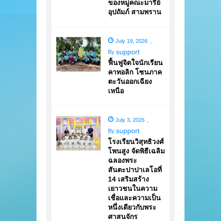
ของหมู่คณะมารีย์
อุปถัมภ์ สามพราน
July 19, 2026
,
support
By
ฟื้นฟูจิตใจนักเรียน
คาทอลิก โซนภาค
ตะวันออกเฉียง
เหนือ
July 3, 2026
,
support
By
โรงเรียนวิสุทธิวงศ์
โพนสูง จัดพิธีเฉลิม
ฉลองพระ
สันตะปาปาเลโอที่
14 เสริมสร้าง
เยาวชนในความ
เชื่อและความเป็น
หนึ่งเดียวกับพระ
ศาสนจักร