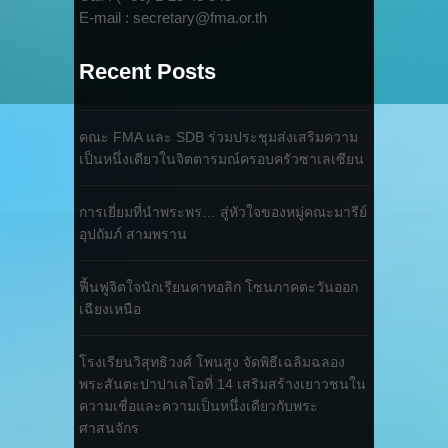
E-mail : secretary@fma.or.th
Recent Posts
คณะ FMA และ SDB ร่วมประชุมส่งเสริมความ
เป็นหนึ่งเดียวในจิตตารมณ์ครอบครัวซาเลเซียน
การเยี่ยมที่นำพระพร… สู่หัวใจของหมู่คณะมารีย์
อุปถัมภ์ สามพราน
ฟื้นฟูจิตใจนักเรียนคาทอลิก โซนภาคตะวันออก
เฉียงเหนือ
โรงเรียนวิสุทธิวงศ์ โพนสูง จัดพิธีเฉลิมฉลอง
พระสันตะปาปาเลโอที่ 14 เสริมสร้างเยาวชนใน
ความเชื่อและความเป็นหนึ่งเดียวกับพระ
ศาสนจักร