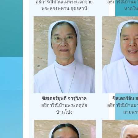
อธิการิณีบ้านแม่พระแจกจ่าย
อธิการิณีบ้านมาร
พระหรรษทาน อุดรธานี
หาดให
ซิสเตอร์ยุพดี จารุวิภาค
ซิสเตอร์ลับ 
อธิการิณีบ้านพระหฤทัย
อธิการิณีบ้านมาร
บ้านโป่ง
สามพร