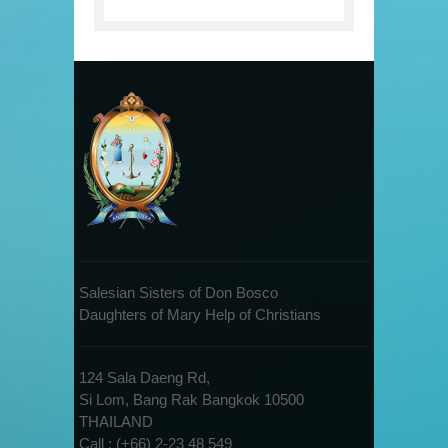
Salesian Sisters of Don Bosco
Daughters of Mary Help of Christians
124 Sala Daeng Rd,
Si Lom, Bang Rak Bangkok 10500
THAILAND
Call : (+66) 2-23 48 549