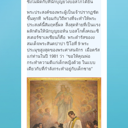
ซึงไม่ผิดกับที่นักบุญยวงบอสโกได้ยิน
พระประสงค์ของพระผู้เป็นเจ้าปรากฏชัด
ขึ้นทุกที พร้อมกับวิถีทางที่จะทำให้พระ
ประสงค์นี้สัมฤทธิ์ผล สิ่งสุดท้ายที่เป็นแรง
ผลักดันให้นักบุญยอห์น บอสโกตั้งคณะซิ
สเตอร์ซาเลเซียนก็คือ พระดำรัสของง
สมเด็จพระสันตปาปา ปีโอที่ 9 พระ
ประมุขสูงสุดของพระศาสนจักร เมื่อตรัส
แก่ท่านในปี 1981 ว่า “ขอให้คุณพ่อ
กระทำความดีแก่เด็กหญิงด้วย ในแบบ
เดียวกับที่กำลังกระทำอยู่กับเด็กชาย”