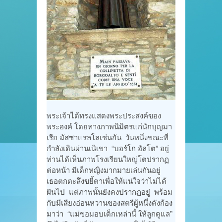
พระเจ้าได้ทรงแสดงพระประสงค์ของ
พระองค์ โดยทางภาพนิมิตรแก่นักบุญมา
เรีย มัสซาแรลโลเช่นกัน วันหนึ่งขณะที่
กำลังเดินผ่านเนิเขา “บอร์โก อัลโต” อยู่
ท่านได้เห็นภาพโรงเรียนใหญ่โตปรากฏ
ต่อหน้า มีเด็กหญิงมากมายเล่นกันอยู่
เธอตกตะลึงขยี้ตาเพื่อให้แน่ใจว่าไม่ได้
ฝันไป แต่ภาพนั้นยังคงปรากฏอยู่ พร้อม
กับมีเสียงอ่อนหวานของสตรีผู้หนึ่งดังก้อง
มาว่า “แม่ขอมอบเด็กเหล่านี้ ให้ลูกดูแล”