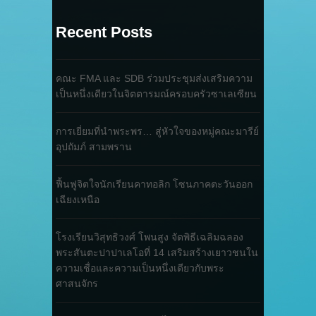
Recent Posts
คณะ FMA และ SDB ร่วมประชุมส่งเสริมความ
เป็นหนึ่งเดียวในจิตตารมณ์ครอบครัวซาเลเซียน
การเยี่ยมที่นำพระพร… สู่หัวใจของหมู่คณะมารีย์
อุปถัมภ์ สามพราน
ฟื้นฟูจิตใจนักเรียนคาทอลิก โซนภาคตะวันออก
เฉียงเหนือ
โรงเรียนวิสุทธิวงศ์ โพนสูง จัดพิธีเฉลิมฉลอง
พระสันตะปาปาเลโอที่ 14 เสริมสร้างเยาวชนใน
ความเชื่อและความเป็นหนึ่งเดียวกับพระ
ศาสนจักร