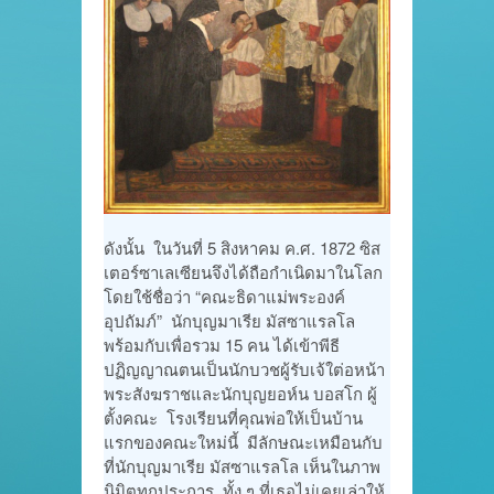
ดังนั้น ในวันที่ 5 สิงหาคม ค.ศ. 1872 ซิส
เตอร์ซาเลเซียนจึงได้ถือกำเนิดมาในโลก
โดยใช้ชื่อว่า “คณะธิดาแม่พระองค์
อุปถัมภ์” นักบุญมาเรีย มัสซาแรลโล
พร้อมกับเพื่อรวม 15 คน ได้เข้าพีธี
ปฏิญญาณตนเป็นนักบวชผู้รับเจ้ใต่อหน้า
พระสังฆราชและนักบุญยอห์น บอสโก ผู้
ตั้งคณะ โรงเรียนที่คุณพ่อให้เป็นบ้าน
แรกของคณะใหม่นี้ มีลักษณะเหมือนกับ
ที่นักบุญมาเรีย มัสซาแรลโล เห็นในภาพ
นิมิตทุกประการ ทั้ง ๆ ที่เธอไม่เคยเล่าให้