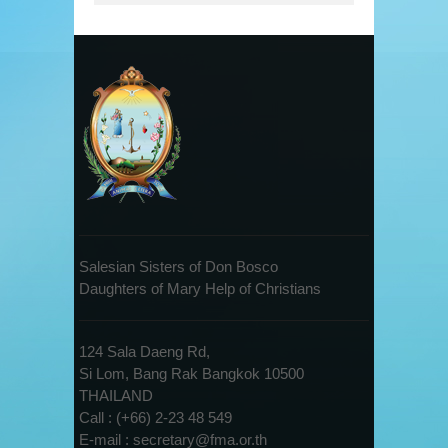
Salesian Sisters of Don Bosco
Daughters of Mary Help of Christians
124 Sala Daeng Rd,
Si Lom, Bang Rak Bangkok 10500
THAILAND
Call : (+66) 2-23 48 549
E-mail : secretary@fma.or.th