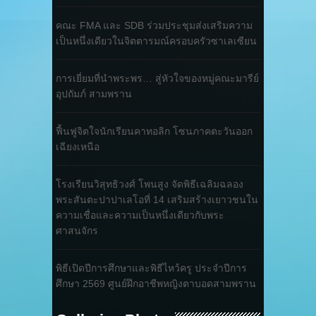
คณะ FMA และ SDB ร่วมประชุมส่งเสริมความ
เป็นหนึ่งเดียวในจิตตารมณ์ครอบครัวซาเลเซียน
การเยี่ยมที่นำพระพร… สู่หัวใจของหมู่คณะมารีย์
อุปถัมภ์ สามพราน
ฟื้นฟูจิตใจนักเรียนคาทอลิก โซนภาคตะวันออก
เฉียงเหนือ
โรงเรียนวิสุทธิวงศ์ โพนสูง จัดพิธีเฉลิมฉลอง
พระสันตะปาปาเลโอที่ 14 เสริมสร้างเยาวชนใน
ความเชื่อและความเป็นหนึ่งเดียวกับพระ
ศาสนจักร
พิธีเปิดปีการศึกษาและพิธีไหว้ครู ประจำปีการ
ศึกษา 2569 ศูนย์ฝึกอาชีพหญิงตาบอดสามพราน