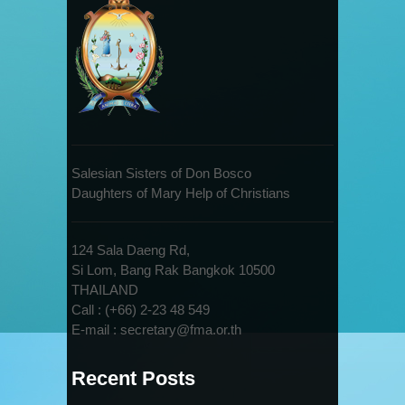
Salesian Sisters of Don Bosco
Daughters of Mary Help of Christians
124 Sala Daeng Rd,
Si Lom, Bang Rak Bangkok 10500
THAILAND
Call : (+66) 2-23 48 549
E-mail : secretary@fma.or.th
Recent Posts