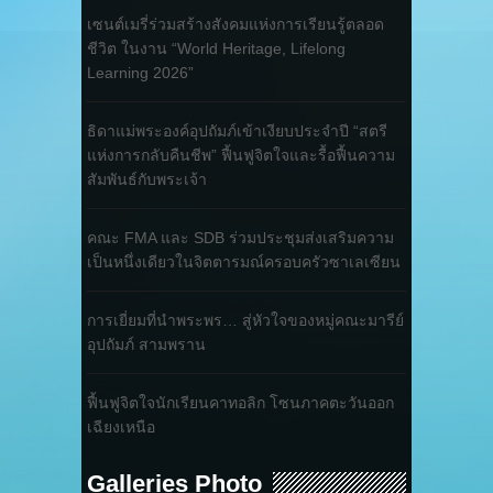
เซนต์เมรี่ร่วมสร้างสังคมแห่งการเรียนรู้ตลอด
ชีวิต ในงาน “World Heritage, Lifelong
Learning 2026”
ธิดาแม่พระองค์อุปถัมภ์เข้าเงียบประจำปี “สตรี
แห่งการกลับคืนชีพ” ฟื้นฟูจิตใจและรื้อฟื้นความ
สัมพันธ์กับพระเจ้า
คณะ FMA และ SDB ร่วมประชุมส่งเสริมความ
เป็นหนึ่งเดียวในจิตตารมณ์ครอบครัวซาเลเซียน
การเยี่ยมที่นำพระพร… สู่หัวใจของหมู่คณะมารีย์
อุปถัมภ์ สามพราน
ฟื้นฟูจิตใจนักเรียนคาทอลิก โซนภาคตะวันออก
เฉียงเหนือ
Galleries Photo