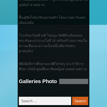
อุปถัมภ์ สามพราน
ฟื้นฟูจิตใจนักเรียนคาทอลิก โซนภาคตะวันออก
เฉียงเหนือ
โรงเรียนวิสุทธิวงศ์ โพนสูง จัดพิธีเฉลิมฉลอง
พระสันตะปาปาเลโอที่ 14 เสริมสร้างเยาวชนใน
ความเชื่อและความเป็นหนึ่งเดียวกับพระ
ศาสนจักร
พิธีเปิดปีการศึกษาและพิธีไหว้ครู ประจำปีการ
ศึกษา 2569 ศูนย์ฝึกอาชีพหญิงตาบอดสามพราน
Galleries Photo