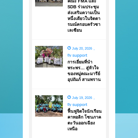
คณะ FMA และ
SDB ร่วมประชุม
ส่งเสริมความเป็น
หนึ่งเดียวในจิตตา
รมณ์ครอบครัวซา
เลเซียน
July 20, 2026
,
support
By
การเยี่ยมที่นำ
พระพร… สู่หัวใจ
ของหมู่คณะมารีย์
อุปถัมภ์ สามพราน
July 19, 2026
,
support
By
ฟื้นฟูจิตใจนักเรียน
คาทอลิก โซนภาค
ตะวันออกเฉียง
เหนือ