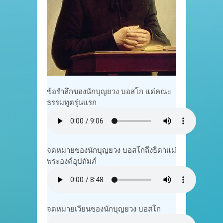
ข้อรำลึกของนักบุญยวง บอสโก แด่คณะ
ธรรมทูตรุ่นแรก
จดหมายของนักบุญยวง บอสโกถึงธิดาแม่
พระองค์อุปถัมภ์
จดหมายเวียนของนักบุญยวง บอสโก