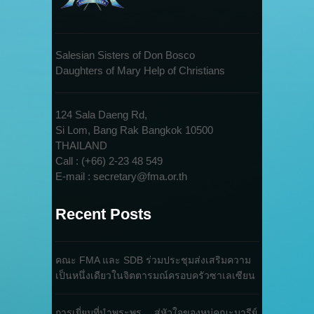
Salesian Sisters of Don Bosco
Daughters of Mary Help of Christians
124 Sala Daeng Rd,
Si Lom, Bang Rak Bangkok 10500
THAILAND
Call : (+66) 2-23 48 549
E-mail : secretary@fma.or.th
Recent Posts
คณะ FMA และ SDB ร่วมประชุมส่งเสริมความ
เป็นหนึ่งเดียวในจิตตารมณ์ครอบครัวซาเลเซียน
การเยี่ยมที่นำพระพร… สู่หัวใจของหมู่คณะมารีย์