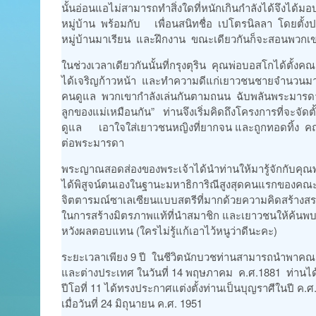
นั้นอ่อนแอไม่สามารถทำสิ่งใดที่หนักเกินกำลังได้จึงได้ม
หมู่บ้าน พร้อมกับ เพื่อนสนิทชื่อ เปโตรนิลลา โดยตั้งป
หมู่บ้านมาเรียน และฝึกงาน ขณะเดียวกันก็จะสอนพวกเข
ในช่วงเวลาเดียวกันนั้นที่กรุงตุริน คุณพ่อบอสโกได้ตั้
ได้เจริญก้าวหน้า และทำความดีแก่เยาวชนชายจำนวนมาก
คนดูแล พวกเขากำลังเล่นกันตามถนน ฉับพลันพระมารดาได
ลูกของแม่เหมือนกัน” ท่านจึงเริ่มคิดถึงโครงการที่จะจั
ดูแล เอาใจใส่เยาวชนหญิงที่ยากจน และถูกทอดทิ้ง คณะนั
ต่อพระมารดา
พระญาณสอดส่องของพระเจ้าได้นำท่านให้มารู้จักกับคุณ
ได้พิสูจน์ตนเองในฐานะมหาธิการิณีสูงสุดคนแรกของคณะ
จิตตารมณ์ซาเลเซียนแบบสตรีที่มากด้วยความคิดสร้างสรร
ในการสร้างมิตรภาพแท้ที่นำสมาชิก และเยาวชนให้ค้นพบโ
หวังผลตอบแทน (ใครไม่รู้แก้เอาไว้หนูว่าดีนะคะ)
ระยะเวลาเพียง 9 ปี ในชีวิตนักบวชท่านสามารถนำพาคณะให้
และต่างประเทศ ในวันที่ 14 พฤษภาคม ค.ศ.1881 ท่านได้ส
ปีโอที่ 11 ได้ทรงประกาศแต่งตั้งท่านเป็นบุญราศีในปี 
เมื่อวันที่ 24 มิถุนายน ค.ศ. 1951