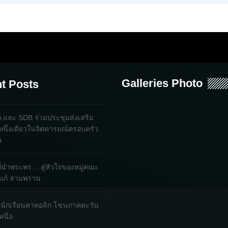
Galleries Photo
t Posts
และ SDB ร่วมประชุมส่งเสริม
หนึ่งเดียวในจิตตารมณ์ครอบครัว
น
ที่นำพระพร… สู่หัวใจของหมู่คณะ
ถัมภ์ สามพราน
ใจนักเรียนคาทอลิก โซนภาคตะวัน
หนือ