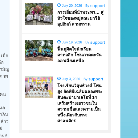
support
July 20, 2026
,
By
การเยี่ยมที่นำพระพร… สู่
หัวใจของหมู่คณะมารีย์
อุปถัมภ์ สามพราน
support
July 19, 2026
,
By
ฟื้นฟูจิตใจนักเรียน
มื่อ
คาทอลิก โซนภาคตะวัน
ออกเฉียงเหนือ
่อ
สามัญ
ขภาพ
support
July 3, 2026
,
By
โรงเรียนวิสุทธิวงศ์ โพน
สูง จัดพิธีเฉลิมฉลองพระ
9 คน
สันตะปาปาเลโอที่ 14
เสริมสร้างเยาวชนใน
รมล
ความเชื่อและความเป็น
าอิน
หนึ่งเดียวกับพระ
ล่าว
ศาสนจักร
ม่
นเอง