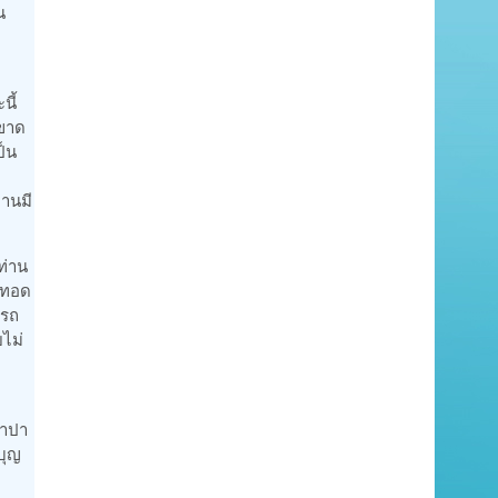
น
นี้
่ขาด
ป็น
่านมี
ท่าน
ยทอด
ารถ
ไม่
ี
ปาปา
บุญ