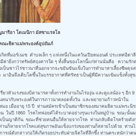
ุญมารีอา โดเมนิกา มัสซาแรลโล
ั้งคณะธิดาแม่พระองค์อุปถัมภ์
ร์เนเซ ตำบลเล็ก ๆ แห่งหนึ่งในแคว้นเปียตมอนต์ ประเทศอิตาลี เ
ายิ่งกว่าทรัพย์ศฤงคารใด ๆ ทั้งสิ้นของโลกนิ้แก่ท่านนั่นคือ ความรักต
สองเป็นชาวไร่ชาวนาที่นอกจากจะขยันขันแข็งในการทำมาหาเลี้ยงชีพดุจ
 มาอินจึงเติบโตขึ้นในบรรยากาศที่ศรัทธาเป็นผู้ที่มีความเข้มแข็งทั้งสุ
รี่ยวหัวแรงของบิดามารดาทั้งการทำงานในไร่องุ่น และดูแลน้อง ๆ อีก 
 สนทนากับพระองค์ในการภาวนาตลอดทั้งวัน และพยายามก้าวหน้าใน
่เสมอ เมื่ออายุ 15 ปี ท่านสมัครเข้าเป็นสมาชิกของสมาคมธิดาแม่พระนิ
้าน ในปี 1860 โรคไทฟอยด์ได้ระบาดอย่างรุนแรงในหมู่บ้าน ขณะนั้นม
่งเป็นญาติกัน ขณะที่ช่วยคนอื่นให้หายจากโรค ท่านกลับติดโรคร้ายดังก
ท่านก็หายจากโรคแต่สุขภาพอันแข็งแกร่งของท่านก็สลายไปด้วย ท่านไ
รณ์ดังกล่าวก่อให้เกิดรอยประทับฝ่ายจิตใจที่ลึกซึ้ง ท่านตระหนักว่าต