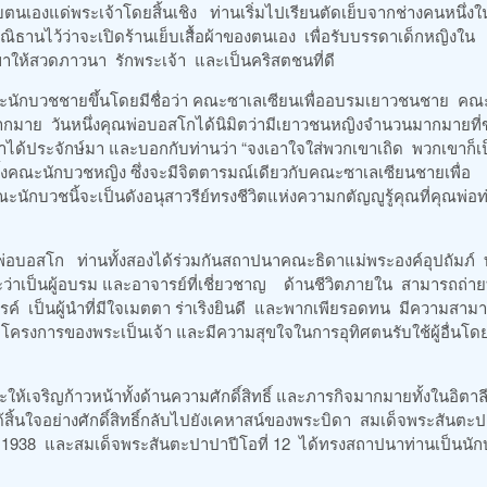
อบตนเองแด่พระเจ้าโดยสิ้นเชิง ท่านเริ่มไปเรียนตัดเย็บจากช่างคนหนึ่งใ
ณิธานไว้ว่าจะเปิดร้านเย็บเสื้อผ้าของตนเอง เพื่อรับบรรดาเด็กหญิงใน
าให้สวดภาวนา รักพระเจ้า และเป็นคริสตชนที่ดี
งคณะนักบวชชายขึ้นโดยมีชื่อว่า คณะซาเลเซียนเพื่ออบรมเยาวชนชาย คณะ
มาย วันหนึ่งคุณพ่อบอสโกได้นิมิตว่ามีเยาวชนหญิงจำนวนมากมายที
้ประจักษ์มา และบอกกับท่านว่า “จงเอาใจใส่พวกเขาเถิด พวกเขาก็เ
ดตั้งคณะนักบวชหญิง ซึ่งจะมีจิตตารมณ์เดียวกับคณะซาเลเซียนชายเพื่อ
กบวชนิ้จะเป็นดังอนุสาวรีย์ทรงชีวิตแห่งความกตัญญูรู้คุณที่คุณพ่อท
พ่อบอสโก ท่านทั้งสองได้ร่วมกันสถาปนาคณะธิดาแม่พระองค์อุปถัมภ์ 
ว่าเป็นผู้อบรม และอาจารย์ที่เชี่ยวชาญ ด้านชีวิตภายใน สามารถถ่า
ค์ เป็นผู้นำที่มีใจเมตตา ร่าเริงยินดี และพากเพียรอดทน มีความสาม
ครงการของพระเป็นเจ้า และมีความสุขใจในการอุทิศตนรับใช้ผู้อื่นโดย
เจริญก้าวหน้าทั้งด้านความศักดิ์สิทธิ์ และภารกิจมากมายทั้งในอิตาล
ิ้นใจอย่างศักดิ์สิทธิ์กลับไปยังเคหาสน์ของพระบิดา สมเด็จพระสันตะ
ค.ศ.1938 และสมเด็จพระสันตะปาปาปีโอที่ 12 ได้ทรงสถาปนาท่านเป็นนัก