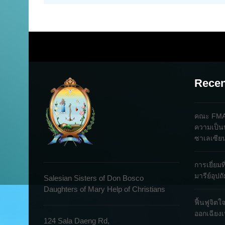
Recen
คณะ FMA 
ความเป็น
ซาเลเซีย
การเยี่ยม
มารีย์อุป
Salesian Sisters of Don Bosco
Daughters of Mary Help of Christians
ฟื้นฟูจิต
ออกเฉียงเ
124 Sala Daeng Rd,