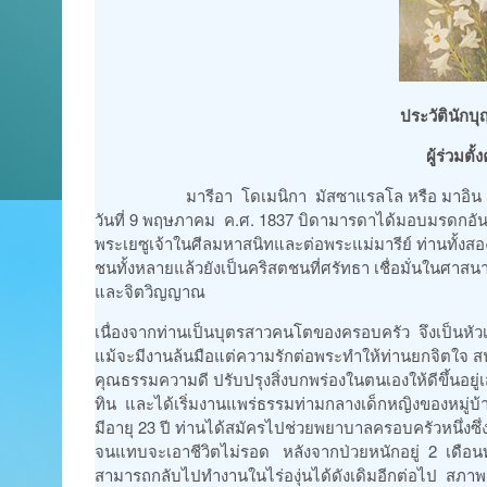
ประวัตินักบ
ผู้ร่วมต
มารีอา โดเมนิกา มัสซาแรลโล หรือ มาอิน เกิดที่มอ
วันที่ 9 พฤษภาคม ค.ศ. 1837 บิดามารดาได้มอบมรดกอันมีค่
พระเยซูเจ้าในศีลมหาสนิทและต่อพระแม่มารีย์ ท่านทั้ง
ชนทั้งหลายแล้วยังเป็นคริสตชนที่ศรัทธา เชื่อมั่นในศาสนา
และจิตวิญญาณ
เนื่องจากท่านเป็นบุตรสาวคนโตของครอบครัว จึงเป็นหัวเ
แม้จะมีงานล้นมือแต่ความรักต่อพระทำให้ท่านยกจิตใจ
คุณธรรมความดี ปรับปรุงสิ่งบกพร่องในตนเองให้ดีขึ้นอยู
ทิน และได้เริ่มงานแพร่ธรรมท่ามกลางเด็กหญิงของหมู่บ
มีอายุ 23 ปี ท่านได้สมัครไปช่วยพยาบาลครอบครัวหนึ่งซึ
จนแทบจะเอาชีวิตไม่รอด หลังจากป่วยหนักอยู่ 2 เดือน
สามารถกลับไปทำงานในไร่องุ่นได้ดังเดิมอีกต่อไป สภาพกา