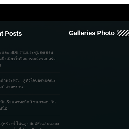
Galleries Photo
t Posts
และ SDB ร่วมประชุมส่งเสริม
หนึ่งเดียวในจิตตารมณ์ครอบครัว
น
ที่นำพระพร… สู่หัวใจของหมู่คณะ
ถัมภ์ สามพราน
ใจนักเรียนคาทอลิก โซนภาคตะวัน
หนือ
ิสุทธิวงศ์ โพนสูง จัดพิธีเฉลิมฉลอง