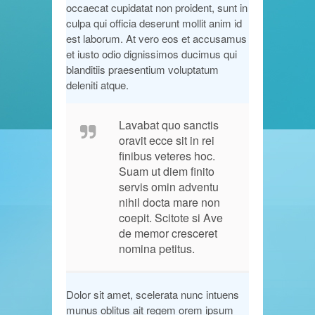
occaecat cupidatat non proident, sunt in
culpa qui officia deserunt mollit anim id
est laborum. At vero eos et accusamus
et iusto odio dignissimos ducimus qui
blanditiis praesentium voluptatum
deleniti atque.
Lavabat quo sanctis
oravit ecce sit in rei
finibus veteres hoc.
Suam ut diem finito
servis omin adventu
nihil docta mare non
coepit. Scitote si Ave
de memor cresceret
nomina petitus.
Dolor sit amet, scelerata nunc intuens
munus oblitus ait regem orem ipsum