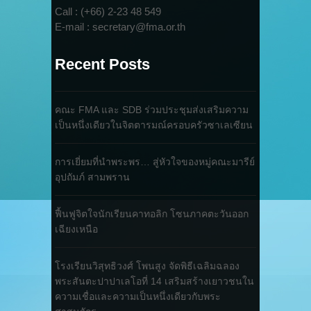
Call : (+66) 2-23 48 549
E-mail : secretary@fma.or.th
Recent Posts
คณะ FMA และ SDB ร่วมประชุมส่งเสริมความ
เป็นหนึ่งเดียวในจิตตารมณ์ครอบครัวซาเลเซียน
การเยี่ยมที่นำพระพร… สู่หัวใจของหมู่คณะมารีย์
อุปถัมภ์ สามพราน
ฟื้นฟูจิตใจนักเรียนคาทอลิก โซนภาคตะวันออก
เฉียงเหนือ
โรงเรียนวิสุทธิวงศ์ โพนสูง จัดพิธีเฉลิมฉลอง
พระสันตะปาปาเลโอที่ 14 เสริมสร้างเยาวชนใน
ความเชื่อและความเป็นหนึ่งเดียวกับพระ