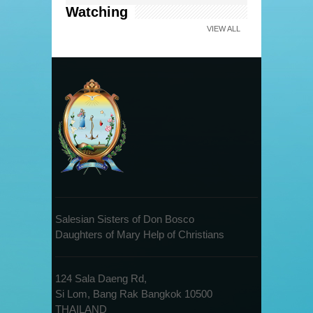
Watching
VIEW ALL
Salesian Sisters of Don Bosco
Daughters of Mary Help of Christians
124 Sala Daeng Rd,
Si Lom, Bang Rak Bangkok 10500
THAILAND