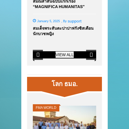
สมณสาส์นฉบับแรกเรื่อง
“MAGNIFICA HUMANITAS”
support
January 5, 2025
,
By
สมเด็จพระสันตะปาปาฟรังซิสเตือน
นักบวชหญิง
VIEW ALL
โลก ธมอ.
FMA WORLD