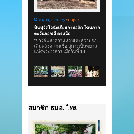
support
s
July 19, 2026
,
By
July 3, 2026
,
By
ฟื้นฟูจิตใจนักเรียนคาทอลิก โซนภาค
พิธีเปิดปีการศึกษา
ตะวันออกเฉียงเหนือ
ประจำปีการศึกษา 2
อาชีพหญิงตาบอด
“ข่าวดีแห่งความหวังและความรัก”
เมื่อวันที่ 2 กรกฎ
เติมพลังความเชื่อ สู่การเป็นพยาน
อาชีพหญิงตาบอ
แห่งพระวรสาร เมื่อวันที่ 18
โดยซิสเตอร์เทเรซ
กรกฎาคม 2026 นักเรียนคาทอลิก
เตอร์สิริกานต์ ศร
ระดับมัธยมศึกษาตอนต้นจาก
หน้าที่ และนักเร
โรงเรียนเซนต์เมรี่ และ โรงเรียนวิ
ร่วมพิธีเปิดปีการ
สุทธิวงศ์ โพนสูง รวมจำนวน 72 คน
ครู ประจำปีการศึ
เข้าร่วมกิจกรรมฟื้นฟูจิตใจ ณ
พระพรจากพระเจ้าใ
ฟาร์มดูฮาร์ต (ศูนย์ส่งเสริมพัฒนา
การศึกษาใหม่ พร
คนพิการ จังหวัดอุดรธานี) บ้านศรี
กตัญญูกตเวทีต่อครู
วัฒนา ตำบลบ้านม่วง อำเภอ
ประสาทวิชา โอกา
บ้านดุง จังหวัดอุดรธานี ภายใต้
รอน อัลโกเซบา อ
หัวข้อ “ข่าวดีแห่งความหวังและ
สมาชิก ธมอ. ไทย
เซียนสามพราน เป
ความรัก” เพื่อเสริมสร้างความเชื่อ
บูชาขอบพระคุณ ค
และส่งเสริมการดำเนินชีวิตตาม
ข้อคิดจากหนังส
คุณค่าพระวรสาร กิจกรรมครั้งนี้ได้
เชิญชวนทุกคนเปิ
รับการดูแลอย่างใกล้ชิดจาก ซิส
เรียกของพระเจ้า ก
เตอร์สุรนารี วิเจียร ซิสเตอร์รุจิรา