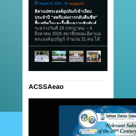
support
August 8, 2026
,
By
June 22, 2026
,
By
ธิดาแม่พระองค์อุปถัมภ์เข้าเงียบ
“สื่อสารด้วยหัวใจ 
ประจำปี “สตรีแห่งการกลับคืนชีพ”
อบรมผู้รับผิดชอบง
ฟื้นฟูจิตใจและรื้อฟื้นความสัมพันธ์
ระหว่างวันที่ 20–
ระหว่างวันที่ 28 กรกฎาคม – 4
กับพระเจ้า
ฝ่ายสื่อสารมวลช
สิงหาคม 2026 สมาชิกคณะธิดาแม่
คณะธิดาแม่พระอง
พระองค์อุปถัมภ์ จำนวน 31 คน ได้
(ธมอ) จัดการอบรม
ร่วมเข้าเงียบฟื้นฟูจิตใจประจำปี ณ
ชอบงานสื่อสาร ณ
บ้านธารพระพร สามพราน
มารีย์อุปถัมภ์ อ
จ.นครปฐม ภายใต้หัวข้อ “สตรีแห่ง
จังหวัดนครปฐม เพื
การกลับคืนชีพ” โดยมี คุณพ่อเค
ความรู้ ความเข้
ลาดิโอ แบร์ตุคโช O.M.I. เป็นผู้
ทักษะการใช้สื่ออย
เทศน์และนำการไตร่ตรอง สมาชิก
สำหรับพันธกิจก
ได้ใช้เวลาแห่งความเงียบเพื่อกลับ
เซียน พร้อมทั้งสร้า
เข้าสู่ความสัมพันธ์ที่ลึกซึ้งกับพระ
ผิดชอบงานสื่อสา
ACSSAeao
เยซูเจ้า ฟังพระวาจา และทบทวน
และระดับแขวงให้
ความหมายของการเป็นศิษย์และ
สามารถทำงานร่วม
สตรีผู้ได้รับการเจิม เพื่อดำเนินชีวิต
ประสิทธิภาพ และ
ตามกระแสเรียกด้วยหัวใจที่ได้รับ
ทิศทางเดียวกัน 
การฟื้นฟูใหม่ ตลอดช่วงเวลาแห่ง
การอบรม ผู้เข้าร่ว
การเข้าเงียบ บรรยากาศดำเนินไป
รับทั้งความรู้ แ
อย่างเรียบง่าย สงบ และเต็มด้วย
ประสบการณ์จากวิ
การภาวนา ทั้งในการร่วมพิธีบูชา
ในครอบครัวซาเลเ
ขอบพระคุณประจำวัน การภาวนา
ศิวลักษณ์ เวชโช ศ