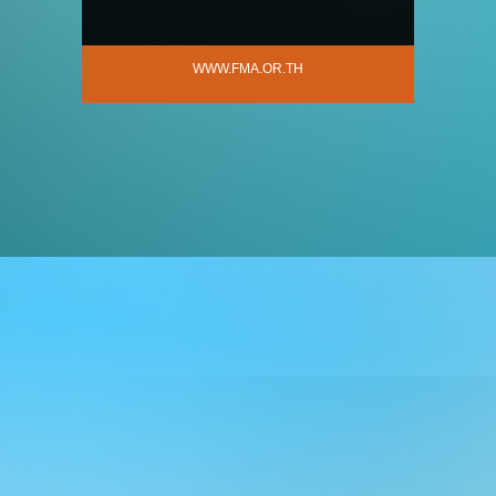
WWW.FMA.OR.TH