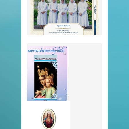
และดำเนินชีวิตด้
เจริญรัตน์ ซิสเตอร์อมรินทร์ ฤทัย
ต่อพระองค์ พร้อมทั
คงถาวร ซิสเตอร์ทิพวรรณ จารุ
ศึกษาใหม่ด้วยพล
วิภาค ซิสเตอร์พรพิรุณ จันทร์เด่น
และความมุ่งมั่นท
ดวง และซิสเตอร์จันทรา โคตร
ให้ก้าวหน้ายิ่งขึ้น
กำกับ พร้อมด้วยคณะครูที่ร่วมอยู่
ขอบพระคุณ คุณพ่
เคียงข้างนักเรียนตลอดทั้งวัน ใน
เสกอาคารที่พัก เพื
โอกาสนี้ บาดหลวงอุทัย ถาวร ได้
มงคลแก่ผู้อยู่อา
แบ่งปันข้อคิดและอบรมเยาวชนให้
ศูนย์ จากนั้นเป็นพ
ตระหนักถึงการดำเนินชีวิตคริสต
เตอร์เทเรซา ผู้อำ
ชนอย่างมีความหมาย โดยเน้นว่า
อาชีพหญิงตาบอด
การประกาศข่าวดีสามารถเริ่มต้น
รายงานวัตถุประส
ได้จากการใช้ชีวิตในแต่ละวัน ผ่าน
งาน และซิสเตอร์ว
การเป็นผู้ส่งต่อความรัก ความหวัง
ภางค์ ประธานศูน
และความดีแก่ผู้คนรอบข้าง
ในพิธี พร้อมจุดเ
นอกจากนี้ คุณพ่อยังได้ถ่ายทอด
มารีย์ ผู้ทรงเป็
แนวทางการเป็น “ศิษย์พระคริสต์
อย่างของครู จากน
ตามแบบอย่างของแม่พระในชีวิต
เจิมหนังสือแห่งการ
ประจำวัน” ผ่านหลักปฏิบัติสำคัญ 4
ร่วมขับร้องบทเพล
[…]
มอบพวงมาลัยแด่ซ
และเจ้าหน้าที่ เพ
เคารพ ความรัก 
ต่อผู้ประสิทธิ์ปร
บรรยากาศตลอดงา
ความอบอุ่น ความช