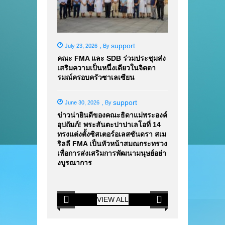
support
July 23, 2026
,
By
คณะ FMA และ SDB ร่วมประชุมส่ง
เสริมความเป็นหนึ่งเดียวในจิตตา
รมณ์ครอบครัวซาเลเซียน
support
June 30, 2026
,
By
ข่าวน่ายินดีของคณะธิดาแม่พระองค์
อุปถัมภ์! พระสันตะปาปาเลโอที่ 14
ทรงแต่งตั้งซิสเตอร์อเลสซันดรา สเม
ริลลี FMA เป็นหัวหน้าสมณกระทรวง
เพื่อการส่งเสริมการพัฒนามนุษย์อย่า
งบูรณาการ
VIEW ALL