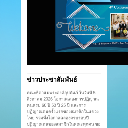
เพื่อบุคคลและกลุ่มต่าง ๆ รวมถึง
นารีวุฒิ บ้านโป่ง
ช่วงเวลาแห่งความเงียบเพื่ออ่าน
“สื่อธรรมทูตยุคใหม
หนังสือบำรุงความศรัทธาระหว่าง
กับทุก GEN” ชวนผ
มื้ออาหาร หนังสือที่สมาชิกได้ร่วม
เห็นพลังของการสื่อ
อ่านในครั้งนี้ คืออัตชีวประวัติของ
ผู้คนทุกวัยอย่างส
ฟรังซิส เบซุกโก เด็กเลี้ยงแกะจาก
ความหมาย อีกหนึ่
เทือกเขาแอลป์ ผู้เติบโตในความ
“ทักษะการใช้ AI
ศักดิ์สิทธิ์จากชีวิตเรียบง่ายใน
เลเซียน” โดย คุ
ครอบครัว และได้เบ่งบานยิ่งขึ้น
สมบูรณ์ ศิษย์เก่า
เมื่อเข้ามาอยู่ในศูนย์เยาวชนของ
ประสานงานคณะซาเ
นักบุญยอห์น บอสโก เป็นอีกหนึ่ง
งานประเทศไทย ซึ่
แบบอย่างที่ชวนให้เราค้นพบว่า
แนวทางการประยุก
ความศักดิ์สิทธิ์สามารถเติบโตได้
AI อย่างรู้เท่าทัน
ในชีวิตประจำวัน
การเข้าเงียบ
สอดคล้องกับจิตต
ยังเป็นโอกาสให้สมาชิกได้กลับไป
ยอห์น บอสโก เพื่อใ
ข่าวประชาสัมพันธ์
มองชีวิตของบรรดาซิสเตอร์ผู้
มือแห่งการอบรม
เชิญร่วมขอบพระคุณพระเจ้า พร้อมกับ
ศักดิ์สิทธิ์ในคณะ โดยเฉพาะบร
ข่าวดี และการสร้
คณะธิดาแม่พระองค์อุปถัมภ์ ในวันที่ 5
รดาซิสเตอร์รุ่นแรกที่ร่วมสมัยกับ
เยาวชนและผู้คนใ
สิงหาคม 2026 โอกาสฉลองการปฏิญาณ
นักบุญมาเรีย โดเมนิกา มัซซา
บรรยากาศของกา
แรลโล รวมถึงธรรมทูตหญิงผู้มอบ
ตนครบ 60 ปี 50 ปี 25 ปี และการ
ด้วยความอบอุ่น [
ชีวิตเพื่อพระคริสตเจ้า เช่น นักบุญ
ปฏิญาณตนครั้งแรกของสมาชิกในแขวง
มาเรีย ตรองกัตตี […]
ไทย รวมทั้งโอกาสฉลองครบรอบปี
ปฏิญาณตนของสมาชิกในคณะทุกคน ขอ
พระเจ้าโปรดประทานพระพรแห่งความซื่่