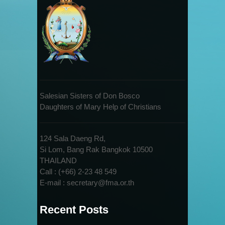
Salesian Sisters of Don Bosco
Daughters of Mary Help of Christians
124 Sala Daeng Rd,
Si Lom, Bang Rak Bangkok 10500
THAILAND
Call : (+66) 2-23 48 549
E-mail : secretary@fma.or.th
Recent Posts