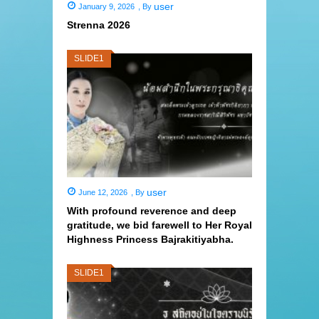
user
January 9, 2026
,
By
Strenna 2026
SLIDE1
user
June 12, 2026
,
By
With profound reverence and deep
gratitude, we bid farewell to Her Royal
Highness Princess Bajrakitiyabha.
SLIDE1