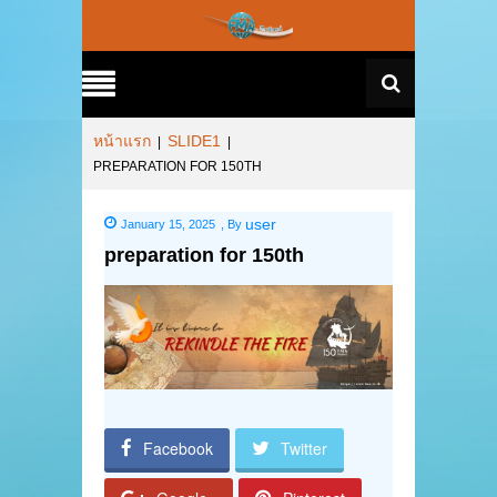
หน้าแรก
SLIDE1
|
|
PREPARATION FOR 150TH
user
January 15, 2025
,
By
preparation for 150th
Facebook
Twitter