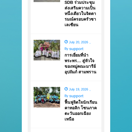
SDB ร่วมประชุม
ส่งเสริมความเป็น
หนึ่งเดียวในจิตตา
รมณ์ครอบครัวซา
เลเซียน
July 20, 2026
,
support
By
การเยี่ยมที่นำ
พระพร… สู่หัวใจ
ของหมู่คณะมารีย์
อุปถัมภ์ สามพราน
July 19, 2026
,
support
By
ฟื้นฟูจิตใจนักเรียน
คาทอลิก โซนภาค
ตะวันออกเฉียง
เหนือ