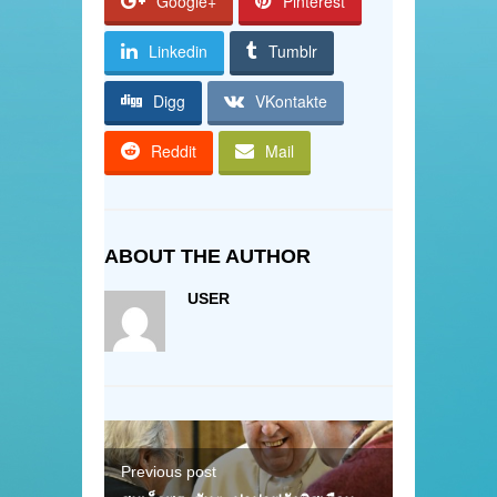
Google+
Pinterest
Linkedin
Tumblr
Digg
VKontakte
Reddit
Mail
ABOUT THE AUTHOR
USER
Previous post