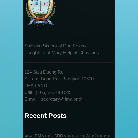
Salesian Sisters of Don Bosco
Daughters of Mary Help of Christians
124 Sala Daeng Rd,
Si Lom, Bang Rak Bangkok 10500
THAILAND
Call : (+66) 2-23 48 549
E-mail : secretary@fma.or.th
Recent Posts
คณะ FMA และ SDB ร่วมประชุมส่งเสริมความ