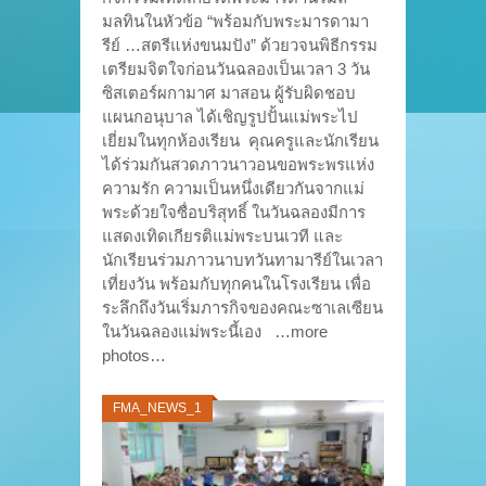
มลทินในหัวข้อ “พร้อมกับพระมารดามา
รีย์ …สตรีแห่งขนมปัง” ด้วยวจนพิธีกรรม
เตรียมจิตใจก่อนวันฉลองเป็นเวลา 3 วัน
ซิสเตอร์ผกามาศ มาสอน ผู้รับผิดชอบ
แผนกอนุบาล ได้เชิญรูปปั้นแม่พระไป
เยี่ยมในทุกห้องเรียน คุณครูและนักเรียน
ได้ร่วมกันสวดภาวนาวอนขอพระพรแห่ง
ความรัก ความเป็นหนึ่งเดียวกันจากแม่
พระด้วยใจซื่อบริสุทธิ์ ในวันฉลองมีการ
แสดงเทิดเกียรติแม่พระบนเวที และ
นักเรียนร่วมภาวนาบทวันทามารีย์ในเวลา
เที่ยงวัน พร้อมกับทุกคนในโรงเรียน เพื่อ
ระลึกถึงวันเริ่มภารกิจของคณะซาเลเซียน
ในวันฉลองแม่พระนี้เอง …more
photos…
FMA_NEWS_1