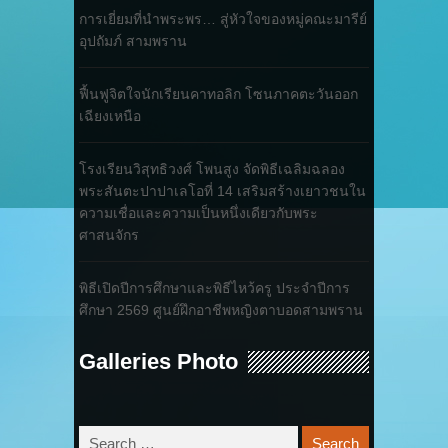
การเยี่ยมที่นำพระพร… สู่หัวใจของหมู่คณะมารีย์
อุปถัมภ์ สามพราน
ฟื้นฟูจิตใจนักเรียนคาทอลิก โซนภาคตะวันออก
เฉียงเหนือ
โรงเรียนวิสุทธิวงศ์ โพนสูง จัดพิธีเฉลิมฉลอง
พระสันตะปาปาเลโอที่ 14 เสริมสร้างเยาวชนใน
ความเชื่อและความเป็นหนึ่งเดียวกับพระ
ศาสนจักร
พิธีเปิดปีการศึกษาและพิธีไหว้ครู ประจำปีการ
ศึกษา 2569 ศูนย์ฝึกอาชีพหญิงตาบอดสามพราน
Galleries Photo