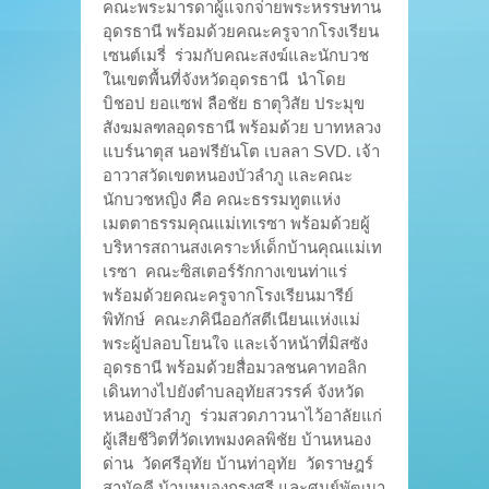
คณะพระมารดาผู้แจกจ่ายพระหรรษทาน
อุดรธานี พร้อมด้วยคณะครูจากโรงเรียน
เซนต์เมรี่ ร่วมกับคณะสงฆ์และนักบวช
ในเขตพื้นที่จังหวัดอุดรธานี นำโดย
บิชอป ยอแซฟ ลือชัย ธาตุวิสัย ประมุข
สังฆมลฑลอุดรธานี พร้อมด้วย บาทหลวง
แบร์นาตุส นอฟรียันโต เบลลา SVD. เจ้า
อาวาสวัดเขตหนองบัวลำภู และคณะ
นักบวชหญิง คือ คณะธรรมทูตแห่ง
เมตตาธรรมคุณแม่เทเรซา พร้อมด้วยผู้
บริหารสถานสงเคราะห์เด็กบ้านคุณแม่เท
เรซา คณะซิสเตอร์รักกางเขนท่าแร่
พร้อมด้วยคณะครูจากโรงเรียนมารีย์
พิทักษ์ คณะภคินีออกัสตีเนียนแห่งแม่
พระผู้ปลอบโยนใจ และเจ้าหน้าที่มิสซัง
อุดรธานี พร้อมด้วยสื่อมวลชนคาทอลิก
เดินทางไปยังตำบลอุทัยสวรรค์ จังหวัด
หนองบัวลำภู ร่วมสวดภาวนาไว้อาลัยแก่
ผู้เสียชีวิตที่วัดเทพมงคลพิชัย บ้านหนอง
ด่าน วัดศรีอุทัย บ้านท่าอุทัย วัดราษฎร์
สามัคคี บ้านหนองกรุงศรี และศูนย์พัฒนา