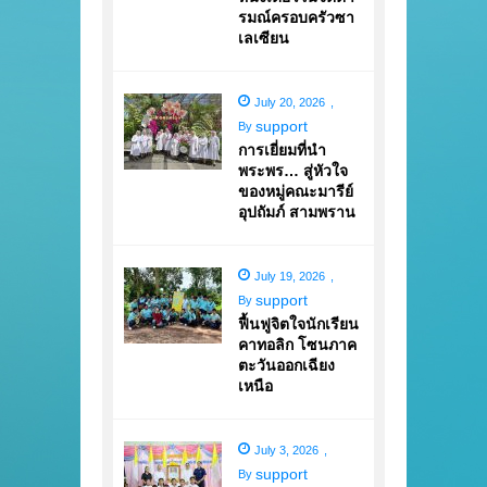
รมณ์ครอบครัวซา
เลเซียน
July 20, 2026
,
support
By
การเยี่ยมที่นำ
พระพร… สู่หัวใจ
ของหมู่คณะมารีย์
อุปถัมภ์ สามพราน
July 19, 2026
,
support
By
ฟื้นฟูจิตใจนักเรียน
คาทอลิก โซนภาค
ตะวันออกเฉียง
เหนือ
July 3, 2026
,
support
By