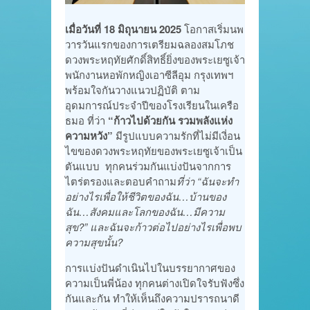
เมื่อวันที่ 18 มิถุนายน 2025
โอกาสเริ่มนพ
วารวันแรกของการเตรียมฉลองสมโภช
ดวงพระหฤทัยศักดิ์สิทธิ์ยิ่งของพระเยซูเจ้า
พนักงานหอพักหญิงเอาซีลีอุม กรุงเทพฯ
พร้อมใจกันวางแนวปฏิบัติ ตาม
อุดมการณ์ประจำปีของโรงเรียนในเครือ
ธมอ ที่ว่า
“ก้าวไปด้วยกัน รวมพลังแห่ง
ความหวัง”
มีรูปแบบความรักที่ไม่มีเงี่อน
ไขของดวงพระหฤทัยของพระเยซูเจ้าเป็น
ตันแบบ ทุกคนร่วมกันแบ่งปันจากการ
ไตร่ตรองและตอบคำถาม
ที่ว่า
“ฉันจะทำ
อย่างไรเพื่อให้ชีวิตของฉัน…บ้านของ
ฉัน…สังคมและโลกของฉัน…มีความ
สุข?” และฉันจะก้าวต่อไปอย่างไรเพื่อพบ
ความสุขนั้น?
การแบ่งปันดำเนินไปในบรรยากาศของ
ความเป็นพี่น้อง ทุกคนต่างเปิดใจรับฟังซึ่ง
กันและกัน ทำให้เห็นถึงความปรารถนาดี