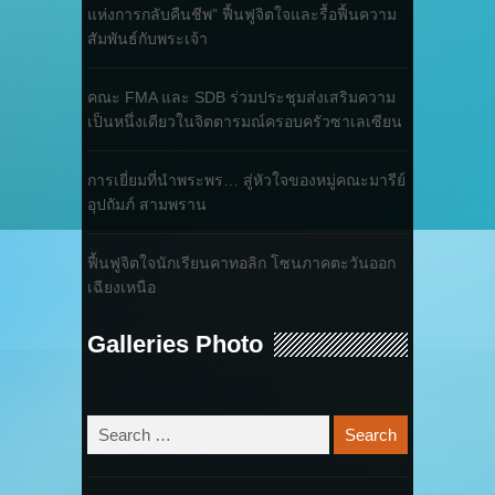
แห่งการกลับคืนชีพ” ฟื้นฟูจิตใจและรื้อฟื้นความ
สัมพันธ์กับพระเจ้า
คณะ FMA และ SDB ร่วมประชุมส่งเสริมความ
เป็นหนึ่งเดียวในจิตตารมณ์ครอบครัวซาเลเซียน
การเยี่ยมที่นำพระพร… สู่หัวใจของหมู่คณะมารีย์
อุปถัมภ์ สามพราน
ฟื้นฟูจิตใจนักเรียนคาทอลิก โซนภาคตะวันออก
เฉียงเหนือ
Galleries Photo