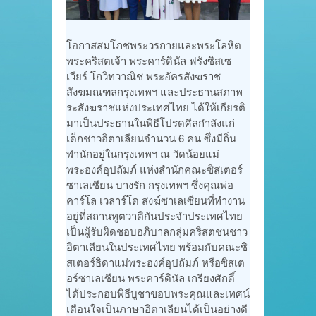
โอกาสสมโภชพระวรกายและพระโลหิต
พระคริสตเจ้า พระคาร์ดินัล ฟรังซิสเซ
เวียร์ โกวิทวาณิช พระอัครสังฆราช
สังฆมณฑลกรุงเทพฯ และประธานสภาพ
ระสังฆราชแห่งประเทศไทย ได้ให้เกียรติ
มาเป็นประธานในพิธีโปรดศีลกำลังแก่
เด็กชาวอิตาเลียนจำนวน 6 คน ซึ่งมีถิ่น
พำนักอยู่ในกรุงเทพฯ ณ วัดน้อยแม่
พระองค์อุปถัมภ์ แห่งสำนักคณะซิสเตอร์
ซาเลเซียน บางรัก กรุงเทพฯ ซึ่งคุณพ่อ
คาร์โล เวลาร์โด สงฆ์ซาเลเซียนที่ทำงาน
อยู่ที่สถานทูตวาติกันประจำประเทศไทย
เป็นผู้รับผิดชอบอภิบาลกลุ่มคริสตชนชาว
อิตาเลียนในประเทศไทย พร้อมกับคณะซิ
สเตอร์ธิดาแม่พระองค์อุปถัมภ์ หรือซิสเต
อร์ซาเลเซียน พระคาร์ดินัล เกรียงศักดิ์
ได้ประกอบพิธีบูชาขอบพระคุณและเทศน์
เตือนใจเป็นภาษาอิตาเลียนได้เป็นอย่างดี