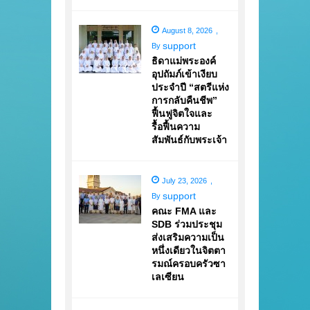
August 8, 2026
,
support
By
ธิดาแม่พระองค์
อุปถัมภ์เข้าเงียบ
ประจำปี “สตรีแห่ง
การกลับคืนชีพ”
ฟื้นฟูจิตใจและ
รื้อฟื้นความ
สัมพันธ์กับพระเจ้า
July 23, 2026
,
support
By
คณะ FMA และ
SDB ร่วมประชุม
ส่งเสริมความเป็น
หนึ่งเดียวในจิตตา
รมณ์ครอบครัวซา
เลเซียน