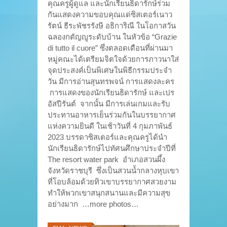
คุณครูผู้ดูแล และนักเรียนธิดารักษ์ร่วม
กันแสดงความขอบคุณแด่ซิสเตอร์เนาว
รัตน์ ธีระพัชรรังษี อธิการิณี ในโอกาสวัน
ฉลองกตัญญูระดับบ้าน ในหัวข้อ “Grazie
di tutto il cuore” ซึ่งตลอดเดือนที่ผ่านมา
หมู่คณะได้เตรียมจิตใจด้วยการภาวนาใส่
จุดประสงค์เป็นพิเศษในพิธีกรรมประจำ
วัน มีการอ่านสุนทรพจน์ การแสดงละคร
การแสดงของนักเรียนธิดารักษ์ และเปร
อัสปีรันต์ จากนั้น มีการเล่นเกมและรับ
ประทานอาหารเย็นร่วมกันในบรรยากาศ
แห่งความยินดี ในเช้าวันที่ 4 กุมภาพันธ์
2023 บรรดาซิสเตอร์และคุณครูได้นำ
นักเรียนธิดารักษ์ไปทัศนศึกษาประจำปีที่
The resort water park อำเภอสวนผึ้ง
จังหวัดราชบุรี ซึ่งเป็นสวนน้ำกลางหุบเขา
ที่โอบล้อมด้วยทิวเขาบรรยากาศสวยงาม
ทำให้พวกเขาสนุกสนานและมีความสุข
อย่างมาก …more photos…