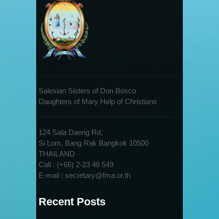
Salesian Sisters of Don Bosco
Daughters of Mary Help of Christians
124 Sala Daeng Rd,
Si Lom, Bang Rak Bangkok 10500
THAILAND
Call : (+66) 2-23 48 549
E-mail : secretary@fma.or.th
Recent Posts