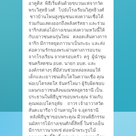
อาคูติส พิธีเริ่มต้นด้วยขบวนแห่จากวัด
พระวิสุทธิวงศ์ ไปยังโรงเรียนวิสุทธิวงศ์
ชาวบ้านโพนสูงชุมชนแห่งความเชื่อได้
ร่วมกันแสดงออกถึงพลังศรัทธา และร่วม
จาริกส่งต่อไม้กางเขนแห่งความหวังนี้ให้
กับเยาวชนคนรุ่นใหม่ ตลอดเส้นทางการ
จาริก มีการหยุดภาวนาเป็นระยะ และส่ง
ต่อความรักของพระผ่านทางการอบรม
จากโรงเรียน จากครอบครัว ครู ผู้นำชุม
ชนคริสตชน อบต. นายก อบต. และ
องค์กรต่างๆ ที่มีส่วนช่วยหล่อหลอมให้
เด็กและเยาวชนเติบโตในความเชื่อ คุณ
พ่อเปโตรสดใส จันทร์โลมา ผู้รับผิดชอบ
แผนกเยาวชนสังฆมณฑลอุดรธานี เป็น
ประธานในพิธีบูชาขอบพระคุณ ร่วมกับ
คุณพ่อเปโตรอุทัย ถาวร เจ้าอาวาสวัด
สันตะมารีอา บ้านหาญใจ จ.อุดรธานี
หลังพิธีบูชาขอบพระคุณ มีวจนพิธีกรรม
นมัสการไม้กางเขนศักดิ์สิทธิ์ ในช่วงเย็น
มีการภาวนาเทเซ่ ต่อหน้าพระรูปไม้