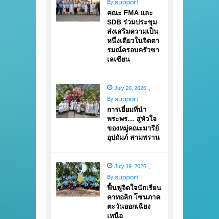
support
By
คณะ FMA และ
SDB ร่วมประชุม
ส่งเสริมความเป็น
หนึ่งเดียวในจิตตา
รมณ์ครอบครัวซา
เลเซียน
July 20, 2026
,
support
By
การเยี่ยมที่นำ
พระพร… สู่หัวใจ
ของหมู่คณะมารีย์
อุปถัมภ์ สามพราน
July 19, 2026
,
support
By
ฟื้นฟูจิตใจนักเรียน
คาทอลิก โซนภาค
ตะวันออกเฉียง
เหนือ