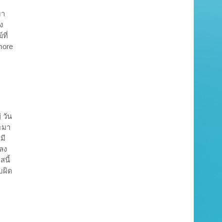
มา
ง
ที่
more
 วัน
ะมา
มี
พลง
นี้
บผิด