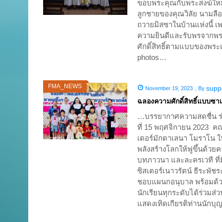
ขอบพระคุณกับพระสงฆ์ใหม่
ลูกชายของคุณวิลัย นามลือ
ถวายมิสซาในบ้านแห่งนี้ เ
ความยินดีและรับพรจากพระ
ศักดิ์สิทธิ์ตามแบบของพ
photos…
FMA_NEWS
supp
November 19, 2023
,
By
ฉลองความศักดิ์สิทธิ์แบบซา
…บรรยากาศความสดชื่น ร่า
ที่ 15 พฤศจิกายน 2023 ค
เดอร์มักดาเลนา โมราโน ในหัวข
พลังสร้างโลกให้ฟูขึ้นด้วย
บทภาวนา และละครเวที ที่ม
ซิสเตอร์เนาวรัตน์ ธีระพัช
ชอบแผนกอนุบาล พร้อมด้วย
นักเรียนทุกระดับได้ร่วมส่
แสดงเทิดเกียรติท่านนักบ