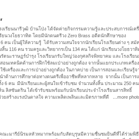
r
งเรียนนารีวุฒิ บ้านโป่ง ได้จัดค่ายกิจกรรมความรู้และประสบการณ์เครื
เรียนวงโยธวาทิต โดยมีนักดนตรีวง Zero Brass อดีตนักศึกษาของ
 คน เป็นผู้ให้ความรู้ ได้รับความสนใจจากนักเรียนโรงเรียนต่าง ๆ สมั
นทั้งสิ้น 116 คน รวมครูและวิทยากรเป็น 134 คน ได้แก่ นักเรียนวงโยธวาทิ
นรัตนะราษฏร์บำรุง โรงเรียนกรับใหญ่ว่องกุศลกิจพิทยาคม และโรงเรีย
รสอนเทคนิคด้านการฝึกใช้ลมเป่าอย่างถูกต้อง จากนั้นแยกประเภทเครื่อง
ิธีใช้เครื่องและการเป่าอย่างถูกต้อง ในภาคบ่าย เป็นการสอนและเรียนรู้จ
ด้านการศึกษาต่อทางดนตรีเพื่ออาชีพที่หลากหลาย จากนั้น เป็นการ
ั้ง 6 คน มีนักเรียนและผู้สนใจเข้ารับชม จำนวนทั้งสิ้น ประมาณ 250 คน
น ลิสซันดริน ได้เข้ารับชมพร้อมกับนักเรียนประจำโรงเรียนสารสิทธิ์
่ช่วยสร้างแรงบันดาลใจ ความเพลิดเพลินและมิตรภาพที่ดี …more pho
ู่คณะมารีย์นิรมลหัวหมากพร้อมกับสัตบุรุษมีความชื่นชมยินดีที่ได้ร่วมพิธ