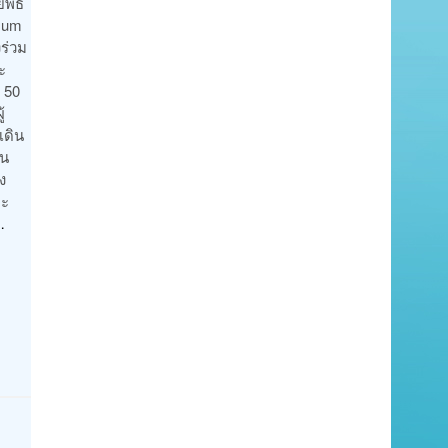
พิธี
imum
ร่วม
ะ
 50
้
เดิน
ใน
ง
ละ
…