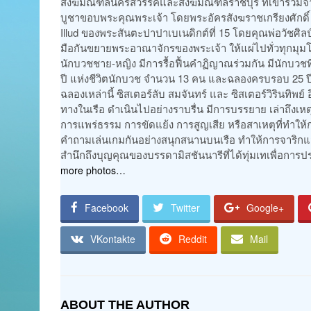
สังฆมณฑลนครสวรรค์และสังฆมณฑลราชบุรี ที่เข้าร่วมจาร
บูชาขอบพระคุณพระเจ้า โดยพระอัครสังฆราชเกรียงศักดิ์
Illud ของพระสันตะปาปาเบเนดิกต์ที่ 15 โดยคุณพ่อวัชศิล
มือกันขยายพระอาณาจักรของพระเจ้า ให้แผ่ไปทั่วทุกมุม
นักบวชชาย-หญิง มีการรื้อฟื้นคำฏิญาณร่วมกัน มีนักบ
ปี แห่งชีวิตนักบวช จำนวน 13 คน และฉลองครบรอบ 25 ปี 
ฉลองเหล่านี้ ซิสเตอร์ลับ สมจันทร์ และ ซิสเตอร์วิรินท
ทางในเรือ ดำเนินไปอย่างราบรื่น มีการบรรยาย เล่าถึงเห
การแพร่ธรรม การขัดแย้ง การสูญเสีย หรือสาเหตุที่ทำให
คำถามเล่นเกมกันอย่างสนุกสนานบนเรือ ทำให้การจาริกแส
สำนึกถึงบุญคุณของบรรดามิสชันนารีที่ได้ทุ่มเทเพื่อการ
more photos…
Facebook
Twitter
Google+
VKontakte
Reddit
Mail
ABOUT THE AUTHOR