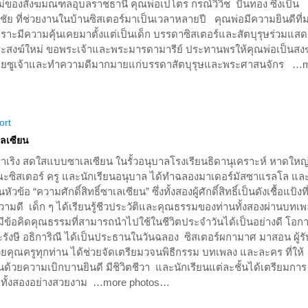
ของสังฆมณฑลอุบลราชธานี คุณพ่อเปโตร กรณ์วิวิช ปั้นทอง ซึ่งเป็น
ชัย ที่ช่วยงานในบ้านซิสเตอร์มาเป็นเวลาหลายปี คุณพ่อมีความยินดีที่
พราะมีความคุ้นเคยมาตั้งแต่เป็นเด็ก บรรดาซิสเตอร์และสัตบุรุษร่วมแสด
สงฆ์ใหม่ ขอพระเจ้าและพระมารดามารีย์ ประทานพรให้คุณพ่อเป็นสงฆ์
ระเยซูเจ้าและทำความดีมากมายแก่บรรดาสัตบุรุษและพระศาสนจักร …
ort
เลเซียน
เริง สดใสแบบซาเลเซียน ในรั้วอนุบาลโรงเรียนธิดานุเคราะห์ หาดใหญ่
ณะซิสเตอร์ ครู และนักเรียนอนุบาล ได้ทำฉลองมาเดอร์มัสซาแรลโล แล
้อ “ความศักดิ์สิทธิ์ซาเลเซียน” ซึ่งทั้งสองผู้ศักดิ์สิทธิ์เป็นดังเชื้อแป้งที่
ความดี เด็ก ๆ ได้เรียนรู้ชีวประวัติและคุณธรรมของท่านทั้งสองผ่านบทเ
ีข้อคิดคุณธรรมที่สามารถนำไปใช้ในชีวิตประจำวันได้เป็นอย่างดี โอกาส
ระรังษี อธิการิณี ได้เป็นประธานในวันฉลอง ซิสเตอร์ผกามาศ มาสอน ผู้รั
คุณครูทุกท่าน ได้ช่วยจัดเตรียมวจนพิธีกรรม บทเพลง และละคร ที่ให้
วนด้วยความเบิกบานยินดี มีชิวิตชีวา และนักเรียนแต่ละชั้นได้เตรียมการ
ุญทั้งสองอย่างสวยงาม …more photos…