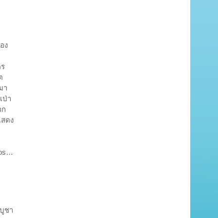
่อง
คร
ต
นมา
เป่า
าก
แสดง
tos…
ีบูชา