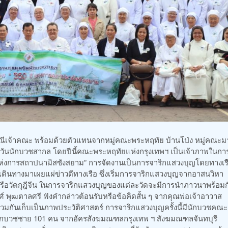
ิการิณีเจ้าคณะ พร้อมด้วยตัวแทนจากหมู่คณะพระหฤทัย บ้านโป่ง หมู่คณะมา
มวันนักบวชสากล โดยปีนี้คณะพระหฤทัยแห่งกรุงเทพฯ เป็นเจ้าภาพในกา
ี แห่งการสถาปนามิสซังสยาม” การจัดงานเป็นการจาริกแสวงบุญโดยทางเรือ
่เดินทางมาเผยแผ่ข่าวดีทางเรือ ซึ่งเริ่มการจาริกแสวงบุญจากอาสนวิหา
ส หรือวัดกุฎีจีน ในการจาริกแสวงบุญของแต่ละวัดจะมีการนำภาวนาพร้อม
ศ์ พุฒตาลศรี ฟังคำกล่าวต้อนรับหรือข้อคิดสั้น ๆ จากคุณพ่อเจ้าอาวาส
ร่วมกันเก็บเป็นภาพประวัติศาสตร์ การจาริกแสวงบุญครั้งนี้มีนักบวชคณะ
ะนักบวชชาย 101 คน จากอัครสังฆมณฑลกรุงเทพ ฯ สังฆมณฑลจันทบุรี