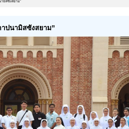
นามิสซังสยาม”
สถาปนามิสซังสยาม”