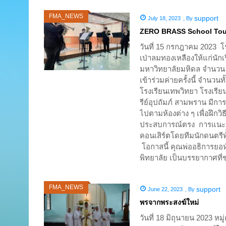
FMA_NEWS
support
July 18, 2023
,
By
ZERO BRASS School Tou
วันที่ 15 กรกฎาคม 2023 โร
เป่าลมทองเหลืองให้แก่นัก
มหาวิทยาลัยมหิดล จำนวน 6
เข้าร่วมค่ายครั้งนี้ จำนว
โรงเรียนเทพวิทยา โรงเรีย
รีย์อุปถัมภ์ สามพราน มีกา
ไปตามห้องต่าง ๆ เพื่อฝึกว
ประสบการณ์ตรง การแนะนำ
คอนเสิร์ตโดยทีมนักดนตรีท
โอกาสนี้ คุณพ่ออธิการยอห์
พิทยาลัย เป็นบรรยากาศที
FMA_NEWS
support
June 22, 2023
,
By
พรจากพระสงฆ์ใหม่
วันที่ 18 มิถุนายน 2023 หม