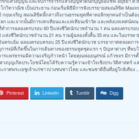
ิกแสวงบุญนั่ และจบการจาริกแสวงบุญที่วัดนักบุญยอแซฟ อยุธยา ด้วย
 โกวิทวาณิช เป็นประธาน ก่อนเริ่มพิธีมีการฟังบรรยายสมณลิขิต Max
ป์ กฤษเจริญ สมณลิขิตนี้กล่าวถึงงานธรรมทูตที่คาทอลิกทุกคนจำเป็นต้อง
โลก และจากนั้นมีการเสกเทียนและแห่เทียนเข้าวัด และหลังบทเทศน์คณ
วชที่ทำการฉลองครบรอบ 60 ปีแห่งชีวิตนักบวชจำนวน 1 คน ฉลองครบรอบ
แห่งชีวิตนักบวชจำนวน 21 คน รวมผู้ฉลองทั้งสิ้น 35 คน และในบรรดาผู
ิพย์ อินทรแย้ม ฉลองครอบครอบ 25 ปีแห่งชีวิตนักบวช บรรยากาศตลอดการ
ตุการณ์ที่เกิดขึ้นในการเดินทางของธรรมทูตชุดแรก ๆ ปัญหาต่างๆ ที่พบ
้การแพร่ธรรมมีความเจริญก้าวหน้า โดยคุณพ่ออนุสรณ์ แก้วขจร มีการตั้
วงบุญเกิดประโยชน์โดยได้รับความรู้ความเข้าใจเชิงประวัติศาสตร์ แ
ประกาศพระเยซูเจ้าแก่ชาวปวงชนชาวไทย และชนชาติอื่นที่อยู่ใกล้เคียง
Pinterest
Linkedin
Tumblr
Digg