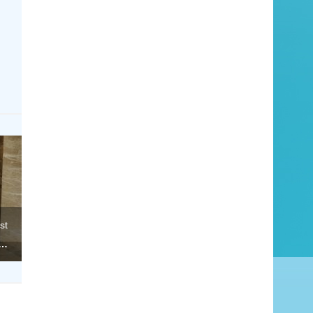
st
d…