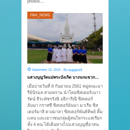
photos…
FMA_NEWS
support
September 10, 2018
,
By
แสวงบุญวัดแม่พระบังเกิด บางนกแขวก…
เมื่อบ่ายวันที่ 8 กันยายน 2561 หมู่คณะมา
รีย์นิรมล สามพราน นำโดยซิสเตอร์เนาว
รัตน์ ธีระพัชรรังษี อธิการิณี ซิสเตอร์
อันนา กราสซี ซิสเตอร์อันนา มาเรีย ซิส
เตอร์มาลี ดวงมาลา ซิสเตอร์พันธ์ทิพย์ คิ้ม
แหน และเยาวชนกลุ่มผู้สนใจกระแสเรียก
ทั้ง 4 คน ได้เดินทางไปแสวงบุญที่อาสน