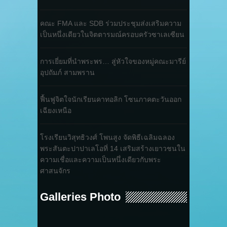
คณะ FMA และ SDB ร่วมประชุมส่งเสริมความ
เป็นหนึ่งเดียวในจิตตารมณ์ครอบครัวซาเลเซียน
การเยี่ยมที่นำพระพร… สู่หัวใจของหมู่คณะมารีย์
อุปถัมภ์ สามพราน
ฟื้นฟูจิตใจนักเรียนคาทอลิก โซนภาคตะวันออก
เฉียงเหนือ
โรงเรียนวิสุทธิวงศ์ โพนสูง จัดพิธีเฉลิมฉลอง
พระสันตะปาปาเลโอที่ 14 เสริมสร้างเยาวชนใน
ความเชื่อและความเป็นหนึ่งเดียวกับพระ
ศาสนจักร
Galleries Photo