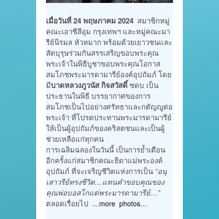
เมื่อวันที่ 24 พฤษภาคม 2024
สมาชิกหมู่
คณะเอาซีลีอุม กรุงเทพฯ และหมู่คณะมา
รีย์นิรมล หัวหมาก พร้อมด้วยเยาวชนและ
สัตบุรุษร่วมกันสรรเสริญขอบพระคุณ
พระเจ้าในพิธีบูชาขอบพระคุณโอกาส
สมโภชพระมารดามารีย์องค์อุปถัมภ์ โดย
มี
บาดหลวงภูวนัส กิจสวัสดิ์
ซดบ เป็น
ประธานในพิธี บรรยากาศของการ
สมโภชเป็นไปอย่างศรัทธาและกตัญญูต่อ
พระเจ้า ที่โปรดประทานพระมารดามารีย์
ให้เป็นผู้อุปถัมภ์ของคริสตชนและเป็นผู้
ช่วยเหลือแก่ทุกคน
การเฉลิมฉลองในวันนี้ เป็นการย้ำเตือน
อีกครั้งแก่สมาชิกคณะธิดาแม่พระองค์
อุปถัมภ์ ที่จะเจริญชีวิตแห่งการเป็น
“อนุ
เสาวรีย์ทรงชีวิต…แทนคำขอบคุณของ
คุณพ่อบอสโกแด่พระมารดามารีย์…”
ตลอดเรื่อยไป
…more photos…