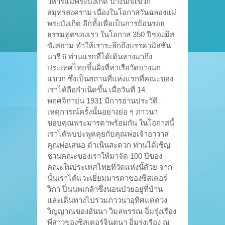
วิหารแม่พระบังเกิด บางนกแขวก
สมุทรสงคราม เนื่องในโอกาสวันฉลองแม่
พระบังเกิด อีกทั้งเพื่อเป็นการย้อนรอย
ธรรมทูตของเรา ในโอกาส 350 ปีของมิส
ซังสยาม ทำให้เราระลึกถึงบรรดามิสชัน
นารี 6 ท่านแรกที่ได้เดินทางมาถึง
ประเทศไทยขึ้นฝั่งที่ท่าเรือวัดบางนก
แขวก ซึ่งเป็นสถานที่แห่งแรกที่คณะของ
เราได้ถือกำเนิดขึ้น เมื่อวันที่ 14
พฤศจิกายน 1931 มีการอ่านประวัติ
เหตุการณ์ครั้งนั้นอย่างย่อ ๆ ภาวนา
ขอบคุณพระมารดาพร้อมกัน ในโอกาสนี้
เราได้พบปะพูดคุยกับคุณพ่อเจ้าอาวาส
คุณพ่อเสนอ ดำเนินสะดวก ท่านได้เชิญ
ชวนคณะของเราให้มาจัด 100 ปีของ
คณะในประเทศไทยที่วัดแห่งนี้ด้วย จาก
นั้นเราได้แวะเยี่ยมมารดาของซิสเตอร์
วิภา ปิ่นนพเกล้าซึ่งนอนป่วยอยู่ที่บ้าน
และเดินทางไปร่วมภาวนาอุทิศแด่ดวง
วิญญาณของอันนา วิมลพรรณ อิ่มรุ่งเรือง
พี่สาวของซิสเตอร์จินตนา อิ่มรุ่งเรือง ณ