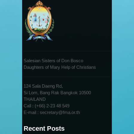
Salesian Sisters of Don Bosco
Daughters of Mary Help of Christians
124 Sala Daeng Rd,
Si Lom, Bang Rak Bangkok 10500
THAILAND
Call : (+66) 2-23 48 549
E-mail : secretary@fma.or.th
Recent Posts