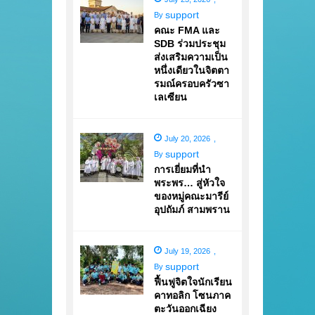
support
By
คณะ FMA และ
SDB ร่วมประชุม
ส่งเสริมความเป็น
หนึ่งเดียวในจิตตา
รมณ์ครอบครัวซา
เลเซียน
July 20, 2026
,
support
By
การเยี่ยมที่นำ
พระพร… สู่หัวใจ
ของหมู่คณะมารีย์
อุปถัมภ์ สามพราน
July 19, 2026
,
support
By
ฟื้นฟูจิตใจนักเรียน
คาทอลิก โซนภาค
ตะวันออกเฉียง