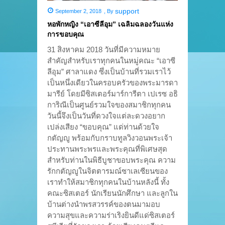
support
September 2, 2018
,
By
หอพักหญิง “เอาซีลีอุม” เฉลิมฉลองวันแห่ง
การขอบคุณ
31 สิงหาคม 2018 วันที่มีความหมาย
สำคัญสำหรับเราทุกคนในหมู่คณะ “เอาซี
ลีอุม” ศาลาแดง ซึ่งเป็นบ้านที่รวมเราไว้
เป็นหนึ่งเดียวในครอบครัวของพระมารดา
มารีย์ โดยมีซิสเตอร์มาร์การีตา เปเรซ อธิ
การิณีเป็นศูนย์รวมใจของสมาชิกทุกคน
วันนี้จึงเป็นวันที่ดวงใจแต่ละดวงอยาก
เปล่งเสียง “ขอบคุณ” แด่ท่านด้วยใจ
กตัญญู พร้อมกับกราบทูลวิงวอนพระเจ้า
ประทานพระพรและพระคุณที่พิเศษสุด
สำหรับท่านในพิธีบูชาขอบพระคุณ ความ
รักกตัญญูในจิตตารมณ์ซาเลเซียนของ
เราทำให้สมาชิกทุกคนในบ้านหลังนี้ ทั้ง
คณะซิสเตอร์ นักเรียนนักศึกษา และลูกใน
บ้านต่างนำพรสวรรค์ของตนมามอบ
ความสุขและความร่าเริงยินดีแด่ซิสเตอร์