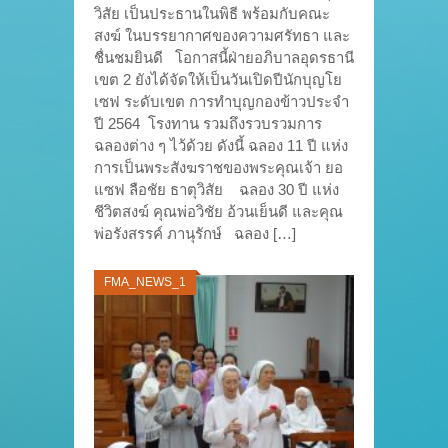
วิสัย เป็นประธานในพิธี พร้อมกับคณะ
สงฆ์ ในบรรยากาศของความศรัทธา และ
ชื่นชมยินดี โอกาสนี้ฝ่ายอภิบาลอุดรธานี
เขต 2 ยังได้จัดให้เป็นวันเปิดปีนักบุญโย
เซฟ ระดับเขต การทำบุญกองข้าวประจำ
ปี 2564 โรงทาน รวมถึงรวบรวมการ
ฉลองต่าง ๆ ไว้ด้วย ดังนี้ ฉลอง 11 ปี แห่ง
การเป็นพระสังฆราชของพระคุณเจ้า ยอ
แซฟ ลือชัย ธาตุวิสัย ฉลอง 30 ปี แห่ง
ชีวิตสงฆ์ คุณพ่อวิชัย อ้วนเย็นดี และคุณ
พ่อรังสรรค์ ภานุรักษ์ ฉลอง […]
FMA_NEWS_1