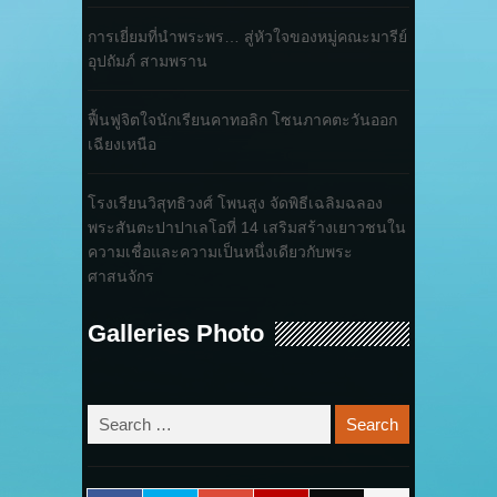
การเยี่ยมที่นำพระพร… สู่หัวใจของหมู่คณะมารีย์
อุปถัมภ์ สามพราน
ฟื้นฟูจิตใจนักเรียนคาทอลิก โซนภาคตะวันออก
เฉียงเหนือ
โรงเรียนวิสุทธิวงศ์ โพนสูง จัดพิธีเฉลิมฉลอง
พระสันตะปาปาเลโอที่ 14 เสริมสร้างเยาวชนใน
ความเชื่อและความเป็นหนึ่งเดียวกับพระ
ศาสนจักร
Galleries Photo