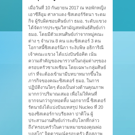
เมื่อวันที่ 10 กันยายน 2017 ณ หอพักหญิง
เอาซีลีอุม ศาลาแดง ซิสเตอร์รัตนา ระดม
กิจ ผู้รับผิดชอบศิษย์เก่า ธมอ. ระดับแขวง
ได้จัดการประชุมวิสามัญสหพันธ์ศิษย์เก่า
ธมอ. โดยมีตัวแทนศิษย์เก่าจากหมู่คณะ
ต่าง ๆ จำนวน 8 คน และซิสเตอร์ 3 คน
โอกาสนี้ซิสเตอร์นิภา ระงับพิษ อธิการิณี
เจ้าคณะแขวง ได้แบ่งปันข้อคิด เน้น
ความสำคัญของฆารวาสในกลุ่มต่างๆของ
ครอบครัวซาเลเซียน โดยเฉพาะกลุ่มศิษย์
เก่า ที่จะต้องเข้ามามีบทบาทมากขึ้นใน
ภารกิจของคณะซิสเตอร์ ธมอ. ในการ
ปฏิบัติงานใดๆ ต้องเป็นห่วงด้านคุณภาพ
มากกว่าปริมาณเสมอ เพื่อไม่ให้คนที่
ยากจนกว่าถูกทอดทิ้ง นอกจากนี้ ซิสเตอร์
รัตนายังได้แบ่งปันบทสรุป Nucleo ที่ 20
ของซิสเตอร์กาเบรียลลา ปาติโน ผู้
ประสานงานศิษย์เก่าระดับโลกที่กล่าว
ถึง”ครอบครัวในความหมายของคุณพ่อ
บอสโก” จิตตารมณ์ครอบครัว คือสภาพ