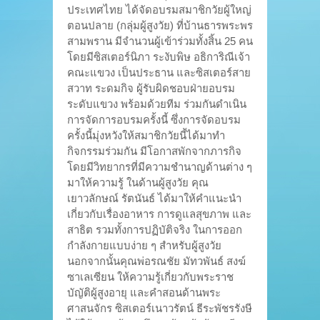
ประเทศไทย ได้จัดอบรมสมาชิกวัยผู้ใหญ่
ตอนปลาย (กลุ่มผู้สูงวัย) ที่บ้านธารพระพร
สามพราน มีจำนวนผู้เข้าร่วมทั้งสิ้น 25 คน
โดยมีซิสเตอร์นิภา ระงับพิษ อธิการิณีเจ้า
คณะแขวง เป็นประธาน และซิสเตอร์สาย
สวาท ระดมกิจ ผู้รับผิดชอบฝ่ายอบรม
ระดับแขวง พร้อมด้วยทีม ร่วมกันดำเนิน
การจัดการอบรมครั้งนี้ ซึ่งการจัดอบรม
ครั้งนี้มุ่งหวังให้สมาชิกวัยนี้ได้มาทำ
กิจกรรมร่วมกัน มีโอกาสพักจากภารกิจ
โดยมีวิทยากรที่มีความชำนาญด้านต่าง ๆ
มาให้ความรู้ ในด้านผู้สูงวัย คุณ
เยาวลักษณ์ รัตนันธ์ ได้มาให้คำแนะนำ
เกี่ยวกับเรื่องอาหาร การดูแลสุขภาพ และ
สาธิต รวมทั้งการปฏิบัติจริง ในการออก
กำลังกายแบบง่าย ๆ สำหรับผู้สูงวัย
นอกจากนั้นคุณพ่อรณชัย มัทวพันธ์ สงฆ์
ซาเลเซียน ให้ความรู้เกี่ยวกับพระราช
บัญัติผู้สูงอายุ และคำสอนด้านพระ
ศาสนจักร ซิสเตอร์เนาวรัตน์ ธีระพัชรรังษี