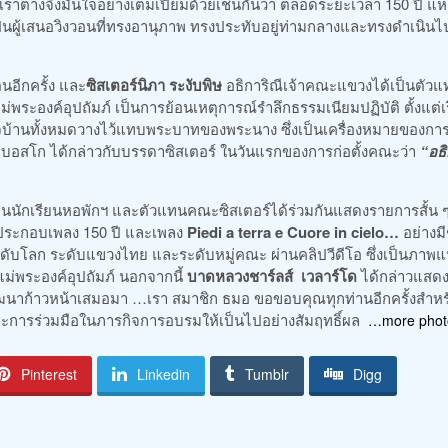
้เราต่างจึงมั่นใจอย่างเต็มเปี่ยมด้วยเช่นกันว่า ตลอดระยะเวลา 150 ปี แห
ป็นผู้เสนอวิงวอนที่ทรงอานุภาพ ทรงประทับอยู่ท่ามกลางและทรงดำเนินไ
ตนอีกครั้ง และ
ซิสเตอร์นิภา ระงับพิษ
อธิการิณีเจ้าคณะแขวงได้เป็นตัว
่พระองค์อุปถัมภ์ เป็นการย้อนเหตุการณ์รำลึกธรรมเนียมปฏิบัติ ตั้งแต่เร
จบ้านทั้งหมดวางไว้แทบพระบาทของพระนาง ซึ่งเป็นเครื่องหมายของก
อบอสโก ได้กล่าวกับบรรดาซิสเตอร์ ในวันแรกของการก่อตั้งคณะว่า
“อธ
ทนนักเรียนหอพักฯ และตัวแทนคณะซิสเตอร์ได้ร่วมกันแสดงรายการสั้น 
ประกอบเพลง 150 ปี และเพลง
Piedi a terra e Cuore in cielo…
อย่างมี
บโลก ระดับแขวงไทย และระดับหมู่คณะ ผ่านคลิปวีดีโอ ซึ่งเป็นภาพแ
่พระองค์อุปถัมภ์ นอกจากนี้
บาดหลวงชาร์ลส์ เวลาร์โด
ได้กล่าวแสด
ัฒนาก้าวหน้าเสมอมา …เรา สมาชิก ธมอ ขอขอบคุณทุกท่านอีกครั้งสำหร
และการร่วมมือในภารกิจการอบรมให้เป็นไปอย่างสัมฤทธิ์ผล
…more pho
Pinterest
Linkedin
Tumblr
Digg