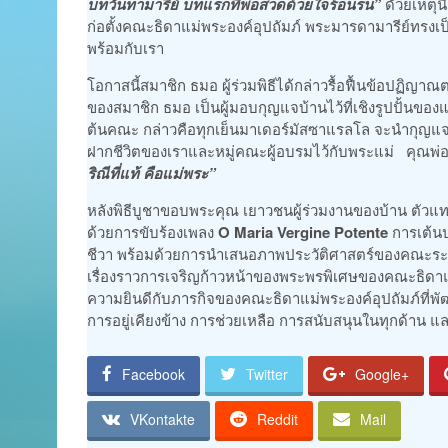
บทวันทามารีย์ บทแรกที่พ่อสวดด้วยใจร้อนรน”
ดัวยเหตุนี
ก่อตั้งคณะธิดาแม่พระองค์อุปถัมภ์ พระมารดามารีย์ทรงเ
พร้อมกับเรา
โอกาสนี้สมาชิก ธมอ ผู้ร่วมพิธีได้กล่าวรื้อฟื้นข้อปฏิญาณ
ของสมาชิก ธมอ เป็นผู้มอบกุญแจบ้านไว้ที่เชิงรูปปั้นของแม
ต้นคณะ กล่าวคือทุกเย็นมาเดอร์มัสซาแรลโล จะนำกุญแ
ฝากชีวิตของเราและหมู่คณะผู้อบรมไว้กับพระแม่ คุณพ่
ริณีที่แท้ คือแม่พระ”
หลังพิธีบูชาขอบพระคุณ เยาวชนผู้ร่วมงานของบ้าน ตัวแ
ด้วยการขับร้องเพลง
O Maria Vergine Potente
การเต้น
ชีวา พร้อมด้วยการนำเสนอภาพประวัติศาสตร์ของคณะระดั
เรื่องราวการเจริญก้าวหน้าของพระพรพิเศษของคณะธิดาแม
ความยินดีกับภารกิจของคณะธิดาแม่พระองค์อุปถัมภ์ที่พ
การอยู่เคียงข้าง การช่วยเหลือ การสนับสนุนในทุกด้าน 
Facebook
Twitter
Google+
VKontakte
Reddit
Mail