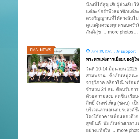
น้องที่ได้สูญเสียผู้ล่วงล
แต่ละข้อรำพึงสมาชิกแต่ล
ดวงวิญญาณที่ได้ล่วงลับไ
ดูแลคุ้มครองทุกครอบครัว
สันติสุข …more photos…
FMA_NEWS
support
June 19, 2025
,
By
พระพรแห่งการเยี่ยมของผู้ใหญ่
วันที่ 10-14 มิถุนายน 2025
สามพราน ซึ่งเป็นหมู่คณะแ
จารุวิภาค อธิการิณี พร้อม
จำนวน 24 คน ต้อนรับการม
ด้วยความสงบ สดชื่น เรียบง
สิทธิ์ จันทร์เพ็ญ (ซดบ) 
บริเวณลานอเนกประสงค์ซึ่
โถงใต้อาคารเพื่อแสดงถึ
สุขยินดี นับเป็นช่วงเวลาแ
อย่างแท้จริง …more pho