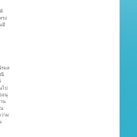
ห้
าทรง
มมี
นิรมล
ณี
์
็นไป
ออนุ
้าน
วณ
ความ
น