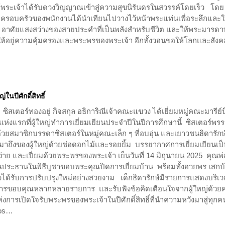
ับ ให้พระเจ้าได้รับดวงวิญญาณเข้าสู่ความสุขนิรันดรในสวรรค์โดยเร็ว โดย
ะครอบครัวของพนักงานได้นำเทียนไปวางไว้หน้าพระแท่นเพื่อระลึกและใ
ป อาศัยแสงสว่างของสายประคำที่เป็นพลังสำหรับชีวิต และให้พระมารด
ให้อยู่ความคุ้มครองและพระพรของพระเจ้า อีกทั้งวอนขอให้โลกและสังค
ในปีศักดิ์สิทธิ์
 ซิสเตอร์ทองอยู่ กิจสกุล อธิการิณีเจ้าคณะแขวง ได้เยี่ยมหมู่คณะมารีย์
ห่งแรกที่ผู้ใหญ่ทำการเยี่ยมเยียนประจำปีในปีการศึกษานี้ ซิสเตอร์พรร
ด้วยสมาชิกบรรดาซิสเตอร์ในหมู่คณะเล็ก ๆ ที่อบอุ่น และเยาวชนธิดารักษ
าถึงของผู้ใหญ่ด้วยช่อดอกไม้และรอยยิ้ม บรรยากาศการเยี่ยมเยียนเป
่าย และเปี่ยมด้วยพระพรของพระเจ้า เย็นวันที่ 14 มิถุนายน 2025 คุณพ่
เป็นประธานในพิธีบูชาขอบพระคุณปิดการเยี่ยมบ้าน พร้อมทั้งอวยพร เสกบ
งได้รับการปรับปรุงใหม่อย่างสวยงาม เด็กธิดารักษ์มีรายการแสดงบริเ
งการขอบคุณหลากหลายรายการ และรับฟังข้อคิดเตือนใจจากผู้ใหญ่ด้วย
ห่งการเปิดใจรับพระพรของพระเจ้าในปีศักดิ์สิทธิ์ที่นำความหวังมาสู่ทุกค
tos…