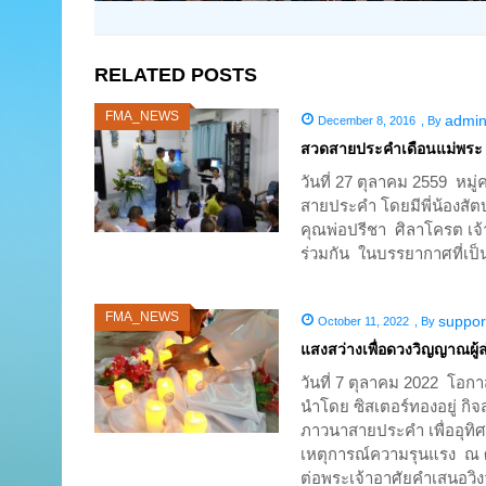
RELATED POSTS
FMA_NEWS
admi
December 8, 2016
,
By
สวดสายประคำเดือนแม่พระ
วันที่ 27 ตุลาคม 2559 ห
สายประคำ โดยมีพี่น้องสั
คุณพ่อปรีชา ศิลาโครต เจ
ร่วมกัน ในบรรยากาศที่เป
FMA_NEWS
suppor
October 11, 2022
,
By
แสงสว่างเพื่อดวงวิญญาณผู้ล
วันที่ 7 ตุลาคม 2022 โอ
นำโดย ซิสเตอร์ทองอยู่ กิจ
ภาวนาสายประคำ เพื่ออุทิศแ
เหตุการณ์ความรุนแรง ณ ศู
ต่อพระเจ้าอาศัยคำเสนอวิ