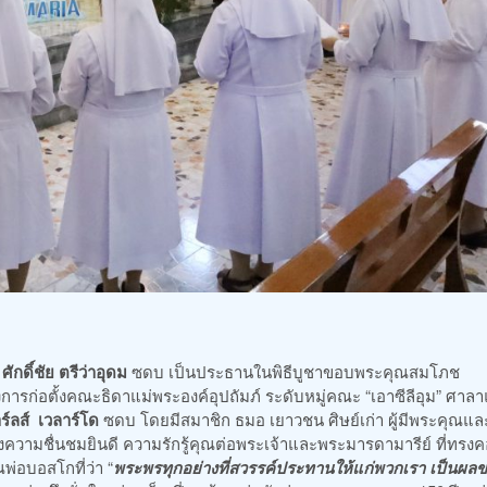
ักดิ์ชัย ตรีว่าอุดม
ซดบ เป็นประธานในพิธีบูชาขอบพระคุณสมโภช
ารก่อตั้งคณะธิดาแม่พระองค์อุปถัมภ์ ระดับหมู่คณะ “เอาซีลีอุม” ศาล
์ลส์ เวลาร์โด
ซดบ โดยมีสมาชิก ธมอ เยาวชน ศิษย์เก่า ผู้มีพระคุณแล
วามชื่นชมยินดี ความรักรู้คุณต่อพระเจ้าและพระมารดามารีย์ ที่ทรง
่อบอสโกที่ว่า “
พระพรทุกอย่างที่สวรรค์ประทานให้แก่พวกเรา เป็นผล