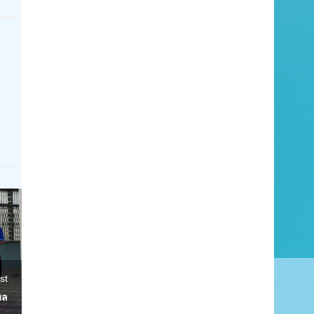
st
มล