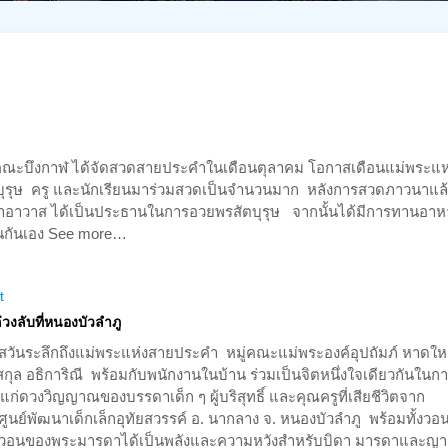
n
มู่คณะบึงกาฬ ได้จัดสวดสายประคำในเดือนตุลาคม โอกาสเดือนแม่พระแห
ตบุรุษ ครู และนักเรียนมาร่วมสวดเป็นจำนวนมาก หลังการสวดภาวนาแล
้าอาวาส ได้เป็นประธานในการอวยพรสัตบุรุษ จากนั้นได้มีการทานอาห
็นกันเอง See more…
t
่วงลับที่หนองบัวลำภู
กาสวันระลึกถึงแม่พระแห่งสายประคำ หมู่คณะแม่พระองค์อุปถัมภ์ หาดใ
สกุล อธิการิณี พร้อมกับพนักงานในบ้าน ร่วมเป็นจิตหนึ่งใจเดียวกันในก
ก่ดวงวิญญาณของบรรดาเด็ก ๆ ผู้บริสุทธิ์ และคุณครูที่เสียชีวิตจาก
นย์พัฒนาเด็กเล็กอุทัยสวรรค์ อ. นากลาง จ. หนองบัวลำภู พร้อมทั้งวอ
งวอนของพระมารดาได้เป็นพลังและความหวังสำหรับบิดา มารดาและญาติ