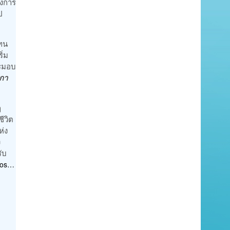
่งการ
ป
แทน
ิ่ม
ารมอบ
ิกา
ๆ
ชีวิต
ห่ง
ง
ับ
tos…