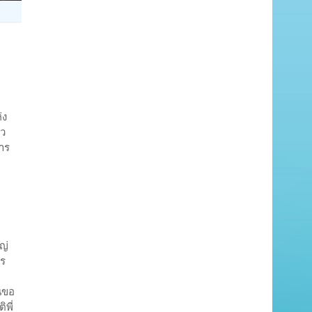
่ง
้ว
าร
หญ่
าร
นขอ
พี่