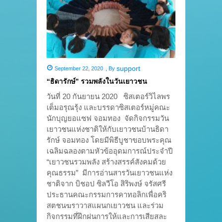
support
September 22, 2020
,
By
“ธิดารักษ์” รวมพลังในวันเยาวชน
วันที่ 20 กันยายน 2020 ซิสเตอร์วิไลพร
เต็มอรุณรุ้ง และบรรดาซิสเตอร์หมู่คณะ
นักบุญยอแซฟ จอมทอง จัดกิจกรรมวัน
เยาวชนแห่งชาติให้กับเยาวชนบ้านธิดา
รักษ์ จอมทอง โดยมีพิธีบูชาขอบพระคุณ
เฉลิมฉลองตามหัวข้ออุดมการณ์ประจำปี
“เยาวชนรวมพลัง สร้างสรรค์สังคมด้วย
คุณธรรม” มีการอ่านสารวันเยาวชนแห่ง
ชาติจาก บิชอป ซิลวีโอ สิริพงษ์ จรัสศรี
ประธานคณะกรรมการคาทอลิกเพื่อคริ
สตชนฆราวาสแผนกเยาวชน และร่วม
กิจกรรมที่ฝึกฝนการให้และการเสียสละ