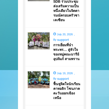
SDB ร่วมประชุม
ส่งเสริมความเป็น
หนึ่งเดียวในจิตตา
รมณ์ครอบครัวซา
เลเซียน
July 20, 2026
,
support
By
การเยี่ยมที่นำ
พระพร… สู่หัวใจ
ของหมู่คณะมารีย์
อุปถัมภ์ สามพราน
July 19, 2026
,
support
By
ฟื้นฟูจิตใจนักเรียน
คาทอลิก โซนภาค
ตะวันออกเฉียง
เหนือ