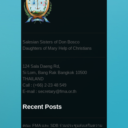
Salesian Sisters of Don Bosco
Daughters of Mary Help of Christians
124 Sala Daeng Rd,
Si Lom, Bang Rak Bangkok 10500
THAILAND
Call : (+66) 2-23 48 549
E-mail : secretary@fma.or.th
Recent Posts
คณะ FMA และ SDB ร่วมประชุมส่งเสริมความ