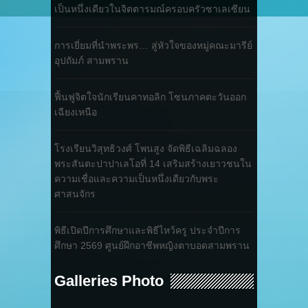
เป็นหนึ่งเดียวในจิตตารมณ์ครอบครัวซาเลเซียน
การเยี่ยมที่นำพระพร… สู่หัวใจของหมู่คณะมารีย์
อุปถัมภ์ สามพราน
ฟื้นฟูจิตใจนักเรียนคาทอลิก โซนภาคตะวันออก
เฉียงเหนือ
โรงเรียนวิสุทธิวงศ์ โพนสูง จัดพิธีเฉลิมฉลอง
พระสันตะปาปาเลโอที่ 14 เสริมสร้างเยาวชนใน
ความเชื่อและความเป็นหนึ่งเดียวกับพระ
ศาสนจักร
พิธีเปิดปีการศึกษาและพิธีไหว้ครู ประจำปีการ
ศึกษา 2569 ศูนย์ฝึกอาชีพหญิงตาบอดสามพราน
Galleries Photo