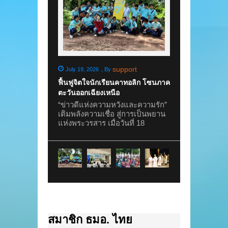
support
s
July 19, 2026
,
By
July 3, 2026
,
By
ฟื้นฟูจิตใจนักเรียนคาทอลิก โซนภาค
พิธีเปิดปีการศึกษา
ตะวันออกเฉียงเหนือ
ประจำปีการศึกษา 2
อาชีพหญิงตาบอด
“ข่าวดีแห่งความหวังและความรัก”
เมื่อวันที่ 2 กรกฎ
เติมพลังความเชื่อ สู่การเป็นพยาน
อาชีพหญิงตาบอ
แห่งพระวรสาร เมื่อวันที่ 18
โดยซิสเตอร์เทเรซ
กรกฎาคม 2026 นักเรียนคาทอลิก
เตอร์สิริกานต์ ศร
ระดับมัธยมศึกษาตอนต้นจาก
หน้าที่ และนักเร
โรงเรียนเซนต์เมรี่ และ โรงเรียนวิ
ร่วมพิธีเปิดปีการ
สุทธิวงศ์ โพนสูง รวมจำนวน 72 คน
ครู ประจำปีการศึ
เข้าร่วมกิจกรรมฟื้นฟูจิตใจ ณ
พระพรจากพระเจ้าใ
ฟาร์มดูฮาร์ต (ศูนย์ส่งเสริมพัฒนา
การศึกษาใหม่ พร
คนพิการ จังหวัดอุดรธานี) บ้านศรี
กตัญญูกตเวทีต่อครู
วัฒนา ตำบลบ้านม่วง อำเภอ
ประสาทวิชา โอกา
บ้านดุง จังหวัดอุดรธานี ภายใต้
รอน อัลโกเซบา อ
หัวข้อ “ข่าวดีแห่งความหวังและ
สมาชิก ธมอ. ไทย
เซียนสามพราน เป
ความรัก” เพื่อเสริมสร้างความเชื่อ