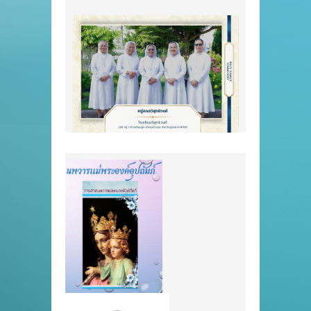
บูชาขอบพระคุณ ค
และส่งเสริมการดำเนินชีวิตตาม
ข้อคิดจากหนังส
คุณค่าพระวรสาร กิจกรรมครั้งนี้ได้
เชิญชวนทุกคนเปิ
รับการดูแลอย่างใกล้ชิดจาก ซิส
เรียกของพระเจ้า ก
เตอร์สุรนารี วิเจียร ซิสเตอร์รุจิรา
และดำเนินชีวิตด้
เจริญรัตน์ ซิสเตอร์อมรินทร์ ฤทัย
ต่อพระองค์ พร้อมทั
คงถาวร ซิสเตอร์ทิพวรรณ จารุ
ศึกษาใหม่ด้วยพล
วิภาค ซิสเตอร์พรพิรุณ จันทร์เด่น
และความมุ่งมั่นท
ดวง และซิสเตอร์จันทรา โคตร
ให้ก้าวหน้ายิ่งขึ้น
กำกับ พร้อมด้วยคณะครูที่ร่วมอยู่
ขอบพระคุณ คุณพ่
เคียงข้างนักเรียนตลอดทั้งวัน ใน
เสกอาคารที่พัก เพื
โอกาสนี้ บาดหลวงอุทัย ถาวร ได้
มงคลแก่ผู้อยู่อา
แบ่งปันข้อคิดและอบรมเยาวชนให้
ศูนย์ จากนั้นเป็นพ
ตระหนักถึงการดำเนินชีวิตคริสต
เตอร์เทเรซา ผู้อำ
ชนอย่างมีความหมาย โดยเน้นว่า
อาชีพหญิงตาบอด
การประกาศข่าวดีสามารถเริ่มต้น
รายงานวัตถุประส
ได้จากการใช้ชีวิตในแต่ละวัน ผ่าน
งาน และซิสเตอร์ว
การเป็นผู้ส่งต่อความรัก ความหวัง
ภางค์ ประธานศูน
และความดีแก่ผู้คนรอบข้าง
ในพิธี พร้อมจุดเ
นอกจากนี้ คุณพ่อยังได้ถ่ายทอด
มารีย์ ผู้ทรงเป็
แนวทางการเป็น “ศิษย์พระคริสต์
อย่างของครู จากน
ตามแบบอย่างของแม่พระในชีวิต
เจิมหนังสือแห่งการ
ประจำวัน” ผ่านหลักปฏิบัติสำคัญ 4
ร่วมขับร้องบทเพล
[…]
มอบพวงมาลัยแด่ซ
และเจ้าหน้าที่ เพ