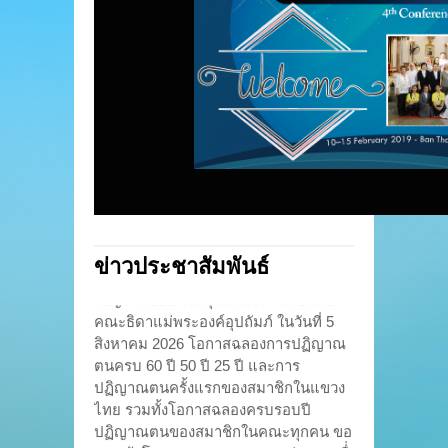
นารีวุฒิ บ้านโป่ง ถ่ายทอดหัวข้อ
แนวทางการดำเน
“สื่อธรรมทูตยุคใหม่ ง่าย สนุก สุด
จากศูนย์กลางที่กร
กับทุก GEN” ชวนผู้เข้าร่วมมอง
“เศรษฐศาสตร์แห่
เห็นพลังของการสื่อสารที่เข้าถึง
ใช้ เพื่อเศรษฐกิจที
ผู้คนทุกวัยอย่างสร้างสรรค์และมี
สเตอร์จินตนา อิ่มรุ
ความหมาย อีกหนึ่งหัวข้อสำคัญคือ
ไตร่ตรองอย่างลึก
“ทักษะการใช้ AI ในพันธกิจแบบซา
เรื่องความยากจ
เลเซียน” โดย คุณภูวดล ไชย
เศรษฐศาสตร์เชิงน
สมบูรณ์ ศิษย์เก่าซาเลเซียนและผู้
เตอร์ทองอยู่ กิจสก
ประสานงานคณะซาเลเซียนผู้ร่วม
คณะแขวงประเท
งานประเทศไทย ซึ่งได้แบ่งปัน
อบรมปิดลงด้วยค
แนวทางการประยุกต์ใช้เทคโนโลยี
ผ่านการมอบ “ต้นไ
AI อย่างรู้เท่าทัน มีจริยธรรม และ
สัญลักษณ์แห่งกา
สอดคล้องกับจิตตารมณ์ของนักบุญ
กุญแจรูปกุญแจ ส
ข่าวประชาสัมพันธ์
ยอห์น บอสโก เพื่อให้สื่อเป็นเครื่อง
เปิดใจและการโอบอุ
เชิญร่วมขอบพระคุณพระเจ้า พร้อมกับ
มือแห่งการอบรม การประกาศ
กำลังใจให้ผู้เข้า
คณะธิดาแม่พระองค์อุปถัมภ์ ในวันที่ 5
ข่าวดี และการสร้างความหวังแก่
ดำเนินชีวิตและปฏ
เยาวชนและผู้คนในโลกดิจิทัล
พื้นที่ที่ได้รับมอ
สิงหาคม 2026 โอกาสฉลองการปฏิญาณ
บรรยากาศของการอบรมเต็มไป
แห่งความรัก […]
ตนครบ 60 ปี 50 ปี 25 ปี และการ
ด้วยความอบอุ่น […]
ปฏิญาณตนครั้งแรกของสมาชิกในแขวง
ไทย รวมทั้งโอกาสฉลองครบรอบปี
ปฏิญาณตนของสมาชิกในคณะทุกคน ขอ
พระเจ้าโปรดประทานพระพรแห่งความซื่่