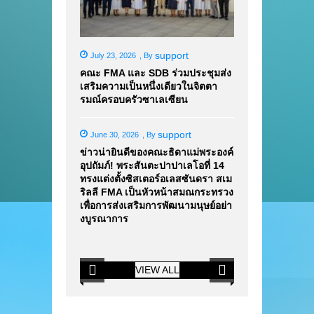
support
July 23, 2026
,
By
คณะ FMA และ SDB ร่วมประชุมส่ง
เสริมความเป็นหนึ่งเดียวในจิตตา
รมณ์ครอบครัวซาเลเซียน
support
June 30, 2026
,
By
ข่าวน่ายินดีของคณะธิดาแม่พระองค์
อุปถัมภ์! พระสันตะปาปาเลโอที่ 14
ทรงแต่งตั้งซิสเตอร์อเลสซันดรา สเม
ริลลี FMA เป็นหัวหน้าสมณกระทรวง
เพื่อการส่งเสริมการพัฒนามนุษย์อย่า
งบูรณาการ
VIEW ALL