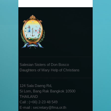
Salesian Sisters of Don Bosco
Daughters of Mary Help of Christians
124 Sala Daeng Rd,
Si Lom, Bang Rak Bangkok 10500
THAILAND
Call : (+66) 2-23 48 549
E-mail : secretary@fma.or.th