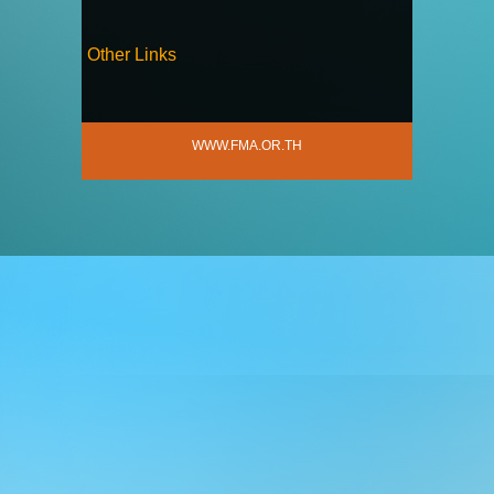
Other Links
WWW.FMA.OR.TH