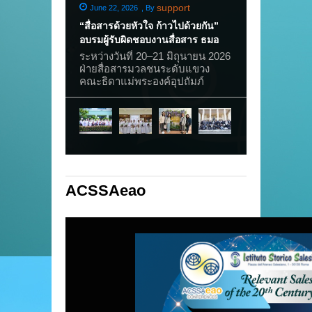
support
June 22, 2026
,
By
June 11, 2026
,
By
“สื่อสารด้วยหัวใจ ก้าวไปด้วยกัน”
ประชุมเหรัญญิกและผู
อบรมผู้รับผิดชอบงานสื่อสาร ธมอ
เกิดชีวิต” ด้วยหัว
ระหว่างวันที่ 20–21 มิถุนายน 2026
ระหว่างวันที่ 6–7
ฝ่ายสื่อสารมวลชนระดับแขวง
ฝ่ายบริหารจัดกา
คณะธิดาแม่พระองค์อุปถัมภ์
พรพิมล อ่อนไถล 
(ธมอ) จัดการอบรมพัฒนาผู้รับผิด
แขวง ได้จัดการอ
ชอบงานสื่อสาร ณ ห้องประชุมบ้าน
และผู้ช่วยระดับห
มารีย์อุปถัมภ์ อำเภอสามพราน
2026 ณ บ้านมารีย์
จังหวัดนครปฐม เพื่อเสริมสร้าง
สามพราน โดยมีผู
ความรู้ ความเข้าใจ และพัฒนา
12 คน ภายใต้โค
ทักษะการใช้สื่ออย่างสร้างสรรค์
“ผู้ก่อให้เกิดชีวิ
สำหรับพันธกิจการอบรมแบบซาเล
ทูต ผ่านกระบวนการ
เซียน พร้อมทั้งสร้างเครือข่ายผู้รับ
การ “เปิดใจ – ให้
ACSSAeao
ผิดชอบงานสื่อสารระดับหมู่คณะ
จริง – ลงมือทำ” ก
และระดับแขวงให้เข้มแข็ง
เป็นโอกาสสำคัญ
สามารถทำงานร่วมกันอย่างมี
ตนเองอย่างต่อเนื่อง
ประสิทธิภาพ และก้าวเดินไปใน
ร่วมได้ทบทวนแล
ทิศทางเดียวกัน ตลอดสองวันของ
หน้าที่ของตนอย่างลึ
การอบรม ผู้เข้าร่วมทั้ง 23 คน ได้
พร้อมทั้งฟื้นฟูควา
รับทั้งความรู้ แรงบันดาลใจ และ
“นิเวศวิทยาเชิงบ
ประสบการณ์จากวิทยากรที่เติบโต
การนำของซิสเตอร
ในครอบครัวซาเลเซียน โดย คุณ
ไถล นอกจากนี้ ผู้เ
ศิวลักษณ์ เวชโช ศิษย์เก่าโรงเรียน
การถ่ายทอดจิตต