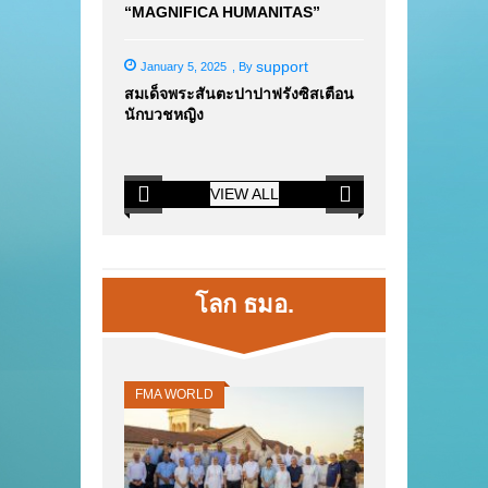
“MAGNIFICA HUMANITAS”
support
January 5, 2025
,
By
สมเด็จพระสันตะปาปาฟรังซิสเตือน
นักบวชหญิง
VIEW ALL
โลก ธมอ.
FMA WORLD