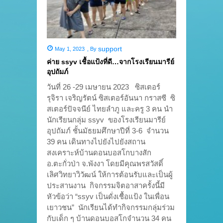
support
May 1, 2023
,
By
ค่าย ssyv เชื้อแป้งที่ดี…จากโรงเรียนมารีย์
อุปถัมภ์
วันที่ 26 -29 เมษายน 2023 ซิสเตอร์
รุจิรา เจริญรัตน์ ซิสเตอร์อันนา กราสซี ซิ
สเตอร์ปัจจนีย์ ไทยลำภู และครู 3 คน นำ
นักเรียนกลุ่ม ssyv ของโรงเรียนมารีย์
อุปถัมภ์ ชั้นมัธยมศึกษาปีที่ 3-6 จำนวน
39 คน เดินทางไปยังไปยังสถาน
สงเคราะห์บ้านดอนบอสโกบางสัก
อ.ตะกั่วป่า จ.พังงา โดยมีคุณพรสวัสดิ์
เลิศวิทยาวิวัฒน์ ให้การต้อนรับและเป็นผู้
ประสานงาน กิจกรรมจิตอาสาครั้งนี้มี
หัวข้อว่า “ssyv เป็นดั่งเชื้อแป้ง ในเพื่อน
เยาวชน” นักเรียนได้ทำกิจกรรมกลุ่มร่วม
กับเด็ก ๆ บ้านดอนบอสโกจำนวน 34 คน