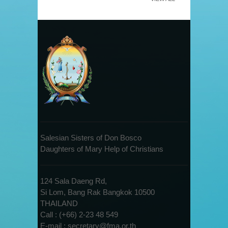
Salesian Sisters of Don Bosco
Daughters of Mary Help of Christians
124 Sala Daeng Rd,
Si Lom, Bang Rak Bangkok 10500
THAILAND
Call : (+66) 2-23 48 549
E-mail : secretary@fma.or.th