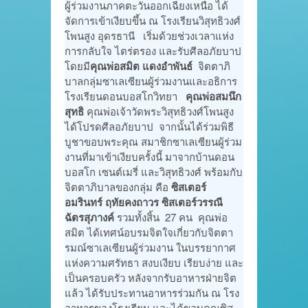
ผู้ร่วมงานภาคตะวันออกเฉียงเหนือ ได้
จัดการเข้าเงียบขึ้น ณ โรงเรียนวิสุทธิวงศ์
โพนสูง อุดรธานี เริ่มด้วยช่วงเวลาแห่ง
การกลับใจ ไตร่ตรอง และรับศีลอภัยบาป
โดยมี
คุณพ่อสมิต แดงอำพันธ์
จิตตาภิ
บาลกลุ่มซาเลเซียนผู้ร่วมงานและอธิการ
โรงเรียนดอนบอสโกวิทยา
คุณพ่อสมนึก
สุทธิ
คุณพ่อเจ้าวัดพระวิสุทธิวงศ์โพนสูง
ได้โปรดศีลอภัยบาป จากนั้นได้ร่วมพิธี
บูชาขอบพระคุณ สมาชิกซาเลเซียนผู้ร่วม
งานที่มาเข้าเงียบครั้งนี้ มาจากบ้านดอน
บอสโก เซนต์เมรี่ และวิสุทธิวงศ์ พร้อมกับ
จิตตาภิบาลของกลุ่ม คือ
ซิสเตอร์
อมรินทร์ ฤทัยคงถาวร ซิสเตอร์วรรณี
ฉัตรสุภางค์
รวมทั้งสิ้น 27 คน คุณพ่อ
สมิต ได้เทศน์อบรมจิตใจเกี่ยวกับจิตตา
รมณ์ซาเลเซียนผู้ร่วมงาน ในบรรยากาศ
แห่งความศรัทธา สงบเงียบ เรียบง่าย และ
เป็นครอบครัว หลังจากรับอาหารฝ่ายจิต
แล้ว ได้รับประทานอาหารร่วมกัน ณ โรง
อาหารของโรงเรียน และได้ขอบคุณซิส