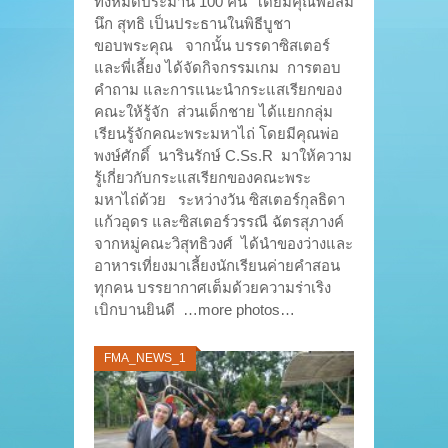
ทั้งหมดประมาน 100 คน โดยมีคุณพ่อสม
นึก สุทธิ เป็นประธานในพิธีบูชา
ขอบพระคุณ จากนั้น บรรดาซิสเตอร์
และพี่เลี้ยง ได้จัดกิจกรรมเกม การตอบ
คำถาม และการแนะนำกระแสเรียกของ
คณะให้รู้จัก ส่วนเด็กชาย ได้แยกกลุ่ม
เรียนรู้จักคณะพระมหาไถ่ โดยมีคุณพ่อ
พงษ์ศักดิ์ นารินรักษ์ C.Ss.R มาให้ความ
รู้เกี่ยวกับกระแสเรียกของคณะพระ
มหาไถ่ด้วย ระหว่างวัน ซิสเตอร์กุลธิดา
แก้วอุดร และซิสเตอร์วรรณี ฉัตรสุภางค์
จากหมู่คณะวิสุทธิวงศ์ ได้นำของว่างและ
อาหารเที่ยงมาเลี้ยงนักเรียนค่ายคำสอน
ทุกคน บรรยากาศเต็มด้วยความร่าเริง
เบิกบานยินดี …more photos…
FMA_NEWS_1