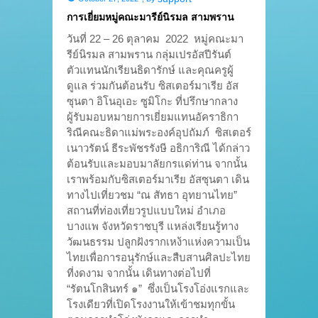
การเยี่ยมหมู่คณะมารีย์นิรมล สามพราน
วันที่ 22 – 26 ตุลาคม 2022 หมู่คณะมา
รีย์นิรมล สามพราน กลุ่มเปรอัสปีรันต์
ตัวแทนนักเรียนธิดารักษ์ และคุณครูผู้
ดูแล ร่วมกันต้อนรับ ซิสเตอร์มาเรีย อัส
ซุนตา อิโนอุเอะ ซูมิโกะ ที่ปรึกษากลาง
ผู้รับมอบหมายการเยี่ยมแทนอัคราธิกา
ริณีคณะธิดาแม่พระองค์อุปถัมภ์ ซิสเตอร์
เนาวรัตน์ ธีระพัชรรังษี อธิการิณี ได้กล่าว
ต้อนรับและมอบมาลัยกรแด่ท่าน จากนั้น
เราพร้อมกับซิสเตอร์มาเรีย อัสซุนตา เดิน
ทางไปเที่ยวชม “ณ สัทธา อุทยานไทย”
สถานที่ท่องเที่ยวรูปแบบใหม่ อำเภอ
บางแพ จังหวัดราชบุรี แหล่งเรียนรู้ทาง
วัฒนธรรม ปลูกฝังรากเหง้าแห่งความเป็น
ไทยเพื่อการอนุรักษ์และสืบสานศิลปะไทย
ที่งดงาม จากนั้น เดินทางต่อไปที่
“รัตนโกสินทร์ ๑” ซึ่งเป็นโรงโอ่งแรกและ
โรงเดียวที่เปิดโรงงานให้เข้าชมทุกขั้น