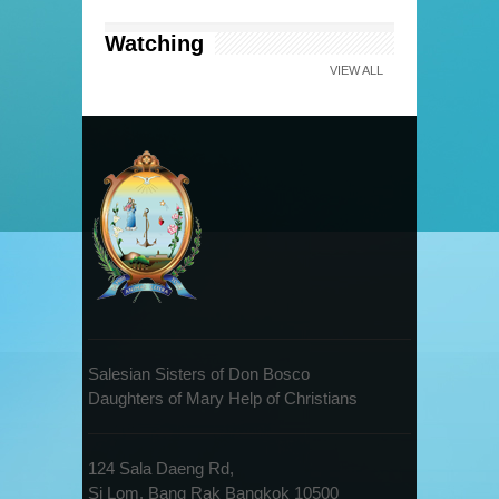
Watching
VIEW ALL
Salesian Sisters of Don Bosco
Daughters of Mary Help of Christians
124 Sala Daeng Rd,
Si Lom, Bang Rak Bangkok 10500