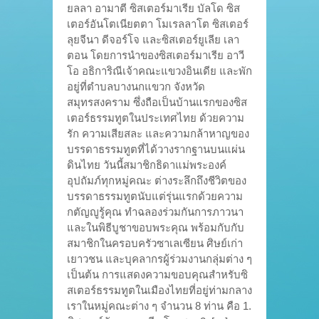
ยลลา อามาตี ซิสเตอร์มาเรีย บัลโด ซิส
เตอร์อันโตเนียตตา โมเรลลาโต ซิสเตอร์
ลุยจีนา ดีจอร์โจ และซิสเตอร์ยูเลีย เลา
ตอน โดยการนำของซิสเตอร์มาเรีย อาวี
โอ อธิการิณีเจ้าคณะแขวงอินเดีย และพัก
อยู่ที่ตำบลบางนกแขวก จังหวัด
สมุทรสงคราม ซึ่งถือเป็นบ้านแรกของซิส
เตอร์ธรรมทูตในประเทศไทย ด้วยความ
รัก ความเสียสละ และความกล้าหาญของ
บรรดาธรรมทูตที่ได้วางรากฐานบนแผ่น
ดินไทย วันนี้สมาชิกธิดาแม่พระองค์
อุปถัมภ์ทุกหมู่คณะ ต่างระลึกถึงชีวิตของ
บรรดาธรรมทูตนับแต่รุ่นแรกด้วยความ
กตัญญูรู้คุณ ทำฉลองร่วมกันการภาวนา
และในพิธีบูชาขอบพระคุณ พร้อมกับกับ
สมาชิกในครอบครัวซาเลเซียน ศิษย์เก่า
เยาวชน และบุคลากรผู้ร่วมงานกลุ่มต่าง ๆ
เป็นต้น การแสดงความขอบคุณสำหรับซิ
สเตอร์ธรรมทูตในเมืองไทยที่อยู่ท่ามกลาง
เราในหมู่คณะต่าง ๆ จำนวน 8 ท่าน คือ 1.