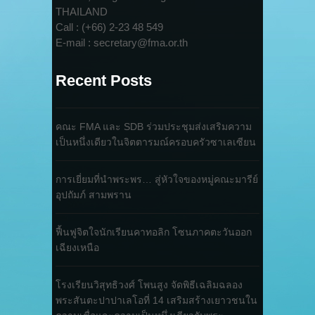
THAILAND
Call : (+66) 2-23 48 549
E-mail : secretary@fma.or.th
Recent Posts
คณะ FMA และ SDB ร่วมประชุมส่งเสริมความ
เป็นหนึ่งเดียวในจิตตารมณ์ครอบครัวซาเลเซียน
การเยี่ยมที่นำพระพร… สู่หัวใจของหมู่คณะมารีย์
อุปถัมภ์ สามพราน
ฟื้นฟูจิตใจนักเรียนคาทอลิก โซนภาคตะวันออก
เฉียงเหนือ
โรงเรียนวิสุทธิวงศ์ โพนสูง จัดพิธีเฉลิมฉลอง
พระสันตะปาปาเลโอที่ 14 เสริมสร้างเยาวชนใน