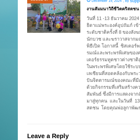
supp
December 19, 2024
,
By
งานสัมมนาวิถีชีวิตคริสตชน ร
วันที่ 11 -13 ธันวาคม 20
ธิดาแม่พระองค์อุปถัมภ์ เข
ระดับชาติครั้งที่ 8 ของ
นักบวช และฆราวาสจากมณฑ
พิธีเปิด โอกาสนี้ ซิสเตอ
รมณ์และพระพรพิเศษของคณ
เตอร์ธรรมทูตชาวต่างชาต
ในพระพรพิเศษโดยใช้ระบบ
เลเซียนที่สอดคล้องกับพร
ปันจิตตารมณ์ของคณะที่มี
ด้วยกิจกรรมที่เสริมสร้าง
สัมพันธ์ ซึ่งมีการแสดงจ
มาสู่ทุกคน และในวันที่ 
สตชน โดยคุณพ่อลูกาพัฒ
Leave a Reply