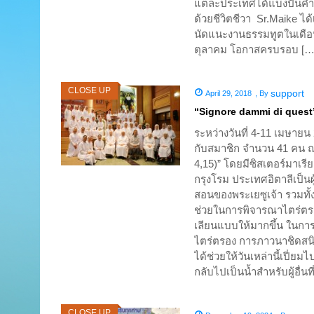
แต่ละประเทศได้แบ่งปันค
ด้วยชีวิตชีวา Sr.Maike ได
นัดแนะงานธรรมทูตในเดือนต
ตุลาคม โอกาสครบรอบ […
CLOSE UP
support
April 29, 2018
,
By
“Signore dammi di ques
ระหว่างวันที่ 4-11 เมษายน 
กับสมาชิก จำนวน 41 คน ณ
4,15)” โดยมีซิสเตอร์มาเรี
กรุงโรม ประเทศอิตาลีเป็น
สอนของพระเยซูเจ้า รวมทั้งก
ช่วยในการพิจารณาไตร่ตรอง 
เลียนแบบให้มากขึ้น ในกา
ไตร่ตรอง การภาวนาชิดสนิท
ได้ช่วยให้วันเหล่านี้เปี่ยม
กลับไปเป็นน้ำสำหรับผู้อื
CLOSE UP