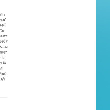
นคณะ
ตชน”
สงฆ์
นใน
จิตตา
องซิส
ตนเอง
วชนซา
บ่ง
าเต็ม
รี
ินดี
คริ