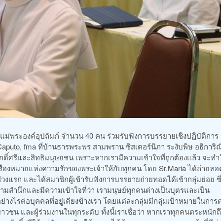
แม่พระองค์อุปถัมภ์ จำนวน 40 คน ร่วมรับฟังการบรรยายเชิงปฏิบัติการ
Caputo, fma ที่บ้านธารพระพร สามพราน ซิสเตอร์นิภา ระงับพิษ อธิการิณี
ิ์ศรีและสิทธิมนุษยชน เพราะหากเรามีความเข้าใจที่ถูกต้องแล้ว จะทำใ
ครื่องหมายแห่งความรักของพระเจ้าให้กับทุกคน โดย Sr.Maria ได้ถ่ายทอ
รก และได้สมาชิกผู้เข้ารับฟังการบรรยายถ่ายทอดได้เข้ากลุ่มย่อย ซึ
ความสำนึกและมีความเข้าใจที่ว่า เรามนุษย์ทุกคนต่างเป็นบุตรและเป็น
ย่างไรต่อบุคคลที่อยู่เคียงข้างเรา โดยแต่ละกลุ่มมีกลุ่มเป้าหมายในกา
ชน และผู้ร่วมงานในทุกระดับ ทั้งนี้เราเชื่อว่า หากเราทุกคนตระหนักถ