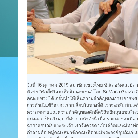
วันที่ 16 ตุลาคม 2019 สมาชิกแขวงไทย ซิสเตอร์คณะธิดา
หัวข้อ “ศักดิ์ศรีและสิทธิมนุษยชน” โดย Sr.Maria Grazia 
คณะแขวง ได้เกริ่นนำให้เห็นความสำคัญของการเคารพศักด
การดำเนินชีวิตของเราเปลี่ยนในทางที่ดี เราจะกลับเป็นเ
ความหมายและความสำคัญของศักดิ์ศรีสิทธิมนุษยชนในช่วงแ
แบ่งออกเป็น 3 กลุ่ม มีคำถามนำดังนี้ เมื่อเราแต่ละคนมี
ฉายาลักษณ์ของพระเจ้า เราจึงควรดำเนินชีวิตและมีท่าทีอ
คำถามคือ หมู่คณะสมาชิกคณะธิดาแม่พระองค์อุปถัมภ์ เยาว