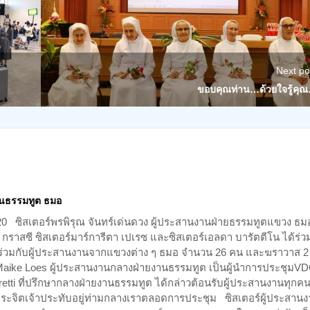
Next po
ขอบคุณท่าน…ด้วยใจรู้คุ
นธรรมทูต ธมอ
020 ซิสเตอร์พรพิรุณ จันทร์เด่นดวง ผู้ประสานงานฝ่ายธรรมทูตแขวง ธม
กราสซี ซิสเตอร์มาร์การีตา เปเรซ และซิสเตอร์เอลดา บารัตตีโน ได้ร่ว
ร่วมกับผู้ประสานงานจากแขวงต่าง ๆ ธมอ จำนวน 26 คน และฆราวาส 2
aike Loes ผู้ประสานงานกลางฝ่ายงานธรรมทูต เป็นผู้นำการประชุมV
retti ที่ปรึกษากลางฝ่ายงานธรรมทูต ได้กล่าวต้อนรับผู้ประสานงานทุกค
ิตเจ้าประทับอยู่ท่ามกลางเราตลอดการประชุม ซิสเตอร์ผู้ประสานง