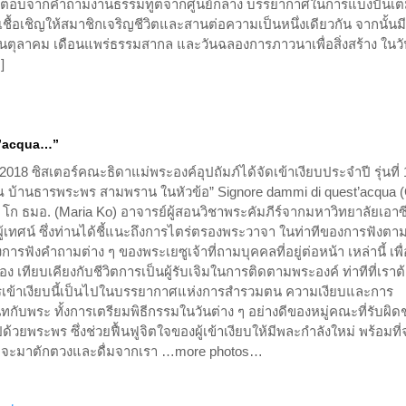
ำตอบจากคำถามงานธรรมทูตจากศูนย์กลาง บรรยากาศในการแบ่งปันเต
้เชื้อเชิญให้สมาชิกเจริญชีวิตและสานต่อความเป็นหนึ่งเดียวกัน จากนั้นม
ุลาคม เดือนแพร่ธรรมสากล และวันฉลองการภาวนาเพื่อสิ่งสร้าง ในวัน
]
t’acqua…”
2018 ซิสเตอร์คณะธิดาแม่พระองค์อุปถัมภ์ได้จัดเข้าเงียบประจำปี รุ่นที่ 
 บ้านธารพระพร สามพราน ในหัวข้อ” Signore dammi di quest’acqua 
ย โก ธมอ. (Maria Ko) อาจารย์ผู้สอนวิชาพระคัมภีร์จากมหาวิทยาลัยเอาซี
ผู้เทศน์ ซึ่งท่านได้ชี้แนะถึงการไตร่ตรองพระวาจา ในท่าทีของการฟังตา
ารฟังคำถามต่าง ๆ ของพระเยซูเจ้าที่ถามบุคคลที่อยู่ต่อหน้า เหล่านี้ เพื่
เทียบเคียงกับชีวิตการเป็นผู้รับเจิมในการติดตามพระองค์ ท่าทีที่เราต
รเข้าเงียบนี้เป็นไปในบรรยากาศแห่งการสำรวมตน ความเงียบและการ
กับพระ ทั้งการเตรียมพิธีกรรมในวันต่าง ๆ อย่างดีของหมู่คณะที่รับผิ
ไปด้วยพระพร ซึ่งช่วยฟื้นฟูจิตใจของผู้เข้าเงียบให้มีพละกำลังใหม่ พร้อมที่
่นที่จะมาตักตวงและดื่มจากเรา …more photos…