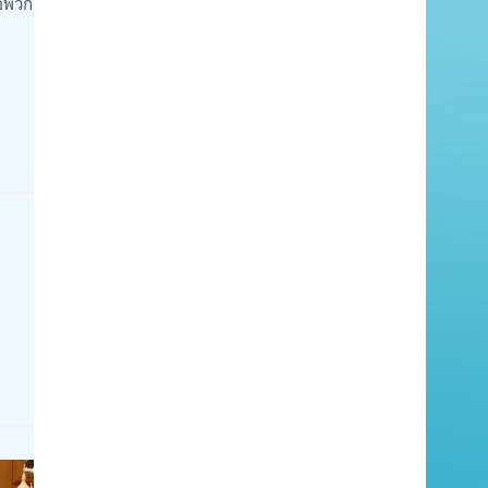
่อพวก