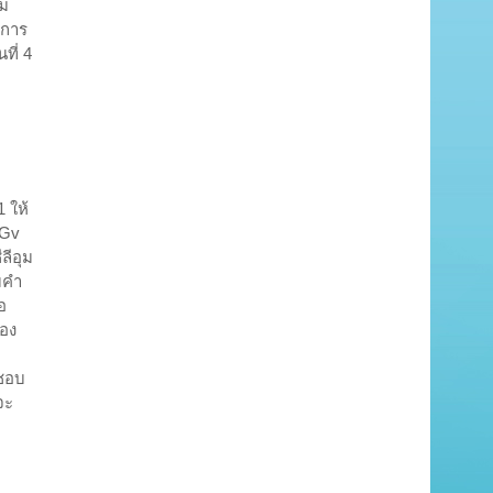
็ม
ีการ
ที่ 4
1 ให้
(Gv
ลีอุม
มคำ
อ
้อง
ดชอบ
จะ