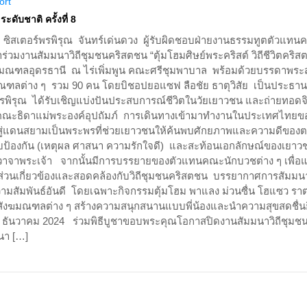
ort
ะดับชาติ ครั้งที่ 8
24 ซิสเตอร์พรพิรุณ จันทร์เด่นดวง ผู้รับผิดชอบฝ่ายงานธรรมทูตตัวแท
้าร่วมงานสัมมนาวิถีชุมชนคริสตชน “ตุ้มโฮมศิษย์พระคริสต์ วิถีชีวิตคริส
สังฆมณฑลอุดรธานี ณ ไร่เพิ่มพูน คณะศรีชุมพาบาล พร้อมด้วยบรรดาพระ
ลต่าง ๆ รวม 90 คน โดยบิชอปยอแซฟ ลือชัย ธาตุวิสัย เป็นประธา
ร์พรพิรุณ ได้รับเชิญแบ่งปันประสบการณ์ชีวิตในวัยเยาวชน และถ่ายทอด
ะธิดาแม่พระองค์อุปถัมภ์ การเดินทางเข้ามาทำงานในประเทศไทยข
ิสู่แดนสยามเป็นพระพรที่ช่วยเยาวชนให้ค้นพบศักยภาพและความดีของ
ป้องกัน (เหตุผล ศาสนา ความรักใจดี) และสะท้อนเอกลักษณ์ของเยา
ะวาจาพระเจ้า จากนั้นมีการบรรยายของตัวแทนคณะนักบวชต่าง ๆ เพื่อแ
ส่วนเกี่ยวข้องและสอดคล้องกับวิถีชุมชนคริสตชน บรรยากาศการสัมมน
ความสัมพันธ์อันดี โดยเฉพาะกิจกรรมตุ้มโฮม พาแลง ม่วนซื่น โฮแซว ราต
ากสังฆมณฑลต่าง ๆ สร้างความสนุกสนานแบบพี่น้องและนำความสุขสดชื่นย
13 ธันวาคม 2024 ร่วมพิธีบูชาขอบพระคุณโอกาสปิดงานสัมมนาวิถีชุมชน
นา […]