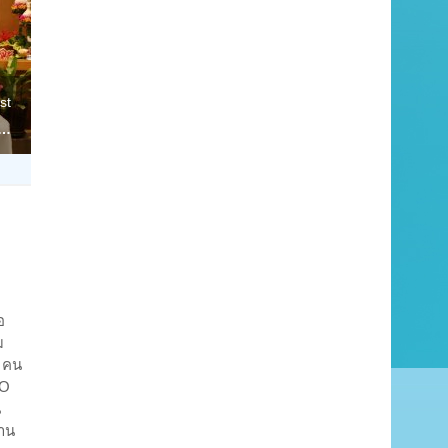
st
ณ…
อ
ม
 คน
DO
น
าน