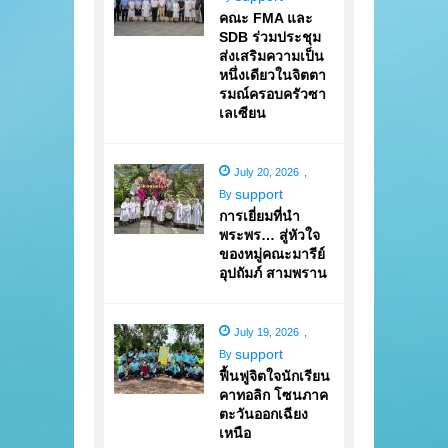
คณะ FMA และ
SDB ร่วมประชุม
ส่งเสริมความเป็น
หนึ่งเดียวในจิตตา
รมณ์ครอบครัวซา
เลเซียน
July 20, 2026
,
support
By
การเยี่ยมที่นำ
พระพร… สู่หัวใจ
ของหมู่คณะมารีย์
อุปถัมภ์ สามพราน
July 19, 2026
,
support
By
ฟื้นฟูจิตใจนักเรียน
คาทอลิก โซนภาค
ตะวันออกเฉียง
เหนือ