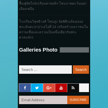
ฟื้นฟูจิตใจนักเรียนคาทอลิก โซนภาคตะวันออก
เฉียงเหนือ
โรงเรียนวิสุทธิวงศ์ โพนสูง จัดพิธีเฉลิมฉลอง
พระสันตะปาปาเลโอที่ 14 เสริมสร้างเยาวชนใน
ความเชื่อและความเป็นหนึ่งเดียวกับพระ
ศาสนจักร
Galleries Photo