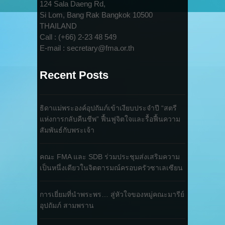
124 Sala Daeng Rd,
Si Lom, Bang Rak Bangkok 10500
THAILAND
Call : (+66) 2-23 48 549
E-mail : secretary@fma.or.th
Recent Posts
ธิดาแม่พระองค์อุปถัมภ์เข้าเงียบประจำปี “สตรี
แห่งการกลับคืนชีพ” ฟื้นฟูจิตใจและรื้อฟื้นความ
สัมพันธ์กับพระเจ้า
คณะ FMA และ SDB ร่วมประชุมส่งเสริมความ
เป็นหนึ่งเดียวในจิตตารมณ์ครอบครัวซาเลเซียน
การเยี่ยมที่นำพระพร… สู่หัวใจของหมู่คณะมารีย์
อุปถัมภ์ สามพราน