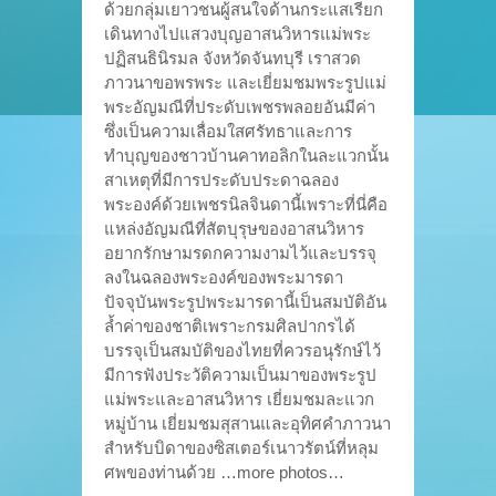
ด้วยกลุ่มเยาวชนผู้สนใจด้านกระแสเรียก
เดินทางไปแสวงบุญอาสนวิหารแม่พระ
ปฏิสนธินิรมล จังหวัดจันทบุรี เราสวด
ภาวนาขอพรพระ และเยี่ยมชมพระรูปแม่
พระอัญมณีที่ประดับเพชรพลอยอันมีค่า
ซึ่งเป็นความเลื่อมใสศรัทธาและการ
ทำบุญของชาวบ้านคาทอลิกในละแวกนั้น
สาเหตุที่มีการประดับประดาฉลอง
พระองค์ด้วยเพชรนิลจินดานี้เพราะที่นี่คือ
แหล่งอัญมณีที่สัตบุรุษของอาสนวิหาร
อยากรักษามรดกความงามไว้และบรรจุ
ลงในฉลองพระองค์ของพระมารดา
ปัจจุบันพระรูปพระมารดานี้เป็นสมบัติอัน
ล้ำค่าของชาติเพราะกรมศิลปากรได้
บรรจุเป็นสมบัติของไทยที่ควรอนุรักษ์ไว้
มีการฟังประวัติความเป็นมาของพระรูป
แม่พระและอาสนวิหาร เยี่ยมชมละแวก
หมู่บ้าน เยี่ยมชมสุสานและอุทิศคำภาวนา
สำหรับบิดาของซิสเตอร์เนาวรัตน์ที่หลุม
ศพของท่านด้วย …more photos…