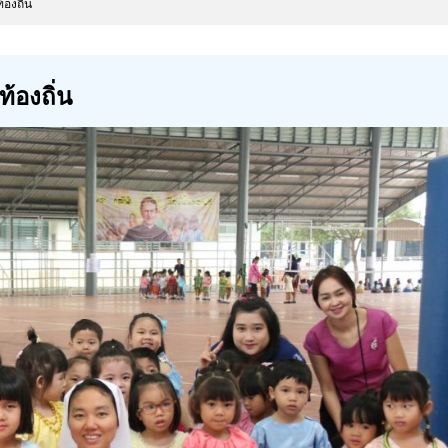
องถิ่น
้องถิ่น