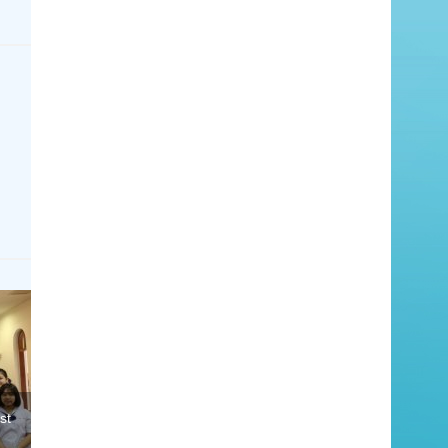
st
า…