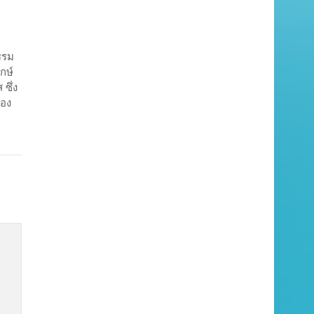
รรม
กษ์
ซึ่ง
ของ