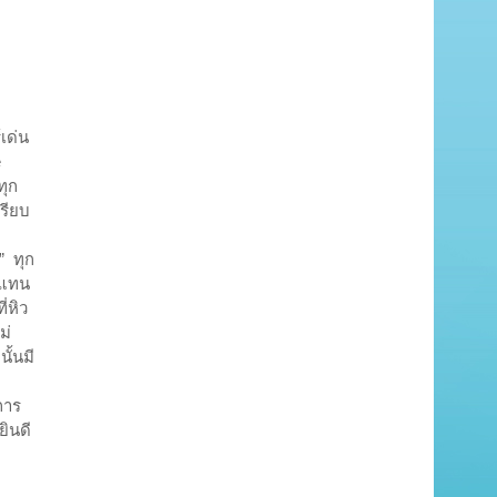
เด่น
e
ทุก
เรียบ
” ทุก
ัวแทน
ี่หิว
ม่
ั้นมี
การ
ินดี