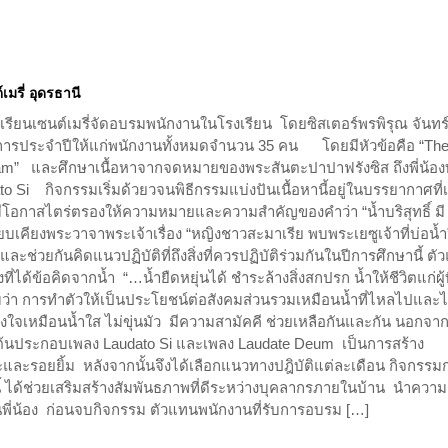
มรี่ อุดรธานี
งเรียนเซนต์เมรี่จัดอบรมพนักงานในโรงเรียน โดยซิสเตอร์พรพิรุณ จันทร์
ดมการประจำปีให้แก่พนักงานทั้งหมดจำนวน 35 คน โดยมีหัวข้อคือ “Th
am” และศึกษาเนื้อหาจากจดหมายของพระสันตะปาปาฟรังซิส ถึงพี่น้อง
to Si กิจกรรมเริ่มด้วยวจนพิธีกรรมแบ่งปันเนื้อหานี้อยู่ในบรรยากาศที่
มีโอกาสไตร่ตรองให้ความหมายและความสำคัญของคำว่า “น้ำบริสุทธิ์ มี
บเคียงพระวาจาพระเจ้าเรื่อง “หญิงชาวสะมาเรีย พบพระเยซูเจ้าที่บ่อน้ำ
ละช่วยกันคิดแนวปฏิบัติที่ถึงสิ่งที่ควรปฏิบัติร่วมกันในปีการศึกษานี้ ต
ที่ได้ข้อคิดจากน้ำ “…น้ำยืดหยุ่นได้ ชำระล้างสิ่งสกปรก น้ำให้ชีวิตแก่ผู้ท
า การทำตัวให้เป็นประโยชน์ต่อสังคมส่วนรวมเหมือนน้ำที่ไหลไปและไ
ใจเหมือนน้ำใส ไม่ขุ่นมัว มีความสามัคคี ช่วยเหลือกันและกัน นอกจากน
ต้นประกอบเพลง Laudato Si และเพลง Laudate Deum เป็นการสร้าง
และรอยยิ้ม หลังจากนั้นจึงได้เลือกแนวทางปฎิบัติแต่ละเดือน กิจกรรม
ได้ช่วยเสริมสร้างสัมพันธภาพที่ดีระหว่างบุคลากรภายในบ้าน นำความย
พี่น้อง ก่อนจบกิจกรรม ตัวแทนพนักงานที่รับการอบรม […]