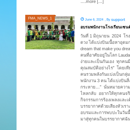
….more […]
FMA_NEWS_1
support
June 6, 2024
,
By
อบรมพนักงานโรงเรียนเซนต์เ
วันที่ 1 มิถุนายน 2024 โร
ดวง ได้แบ่งปันเนื้อหาอุ
dream that make you dre
คนที่อาศัยอยู่ในโลก Lauda
ง่ายและเป็นกันเอง ทุกคน
คุณสมบัติอย่างไร” โดยเทีย
คนรวมพลังกันแบ่งเป็นกลุ่มแ
พนักงาน 3 คน ได้แบ่งปันสิ่ง
กระหาย…” นั่นหมายความว่
ไหลกลับ อยากให้ทุกคนจริง
กิจกรรมการร้องเพลงและเ
บรรยากาศด้วยเสียงหัวเราะ
อบรมและการพบปะในวันนี้ 
มาสุ่ทุกคนในบรรยากาศฉัน