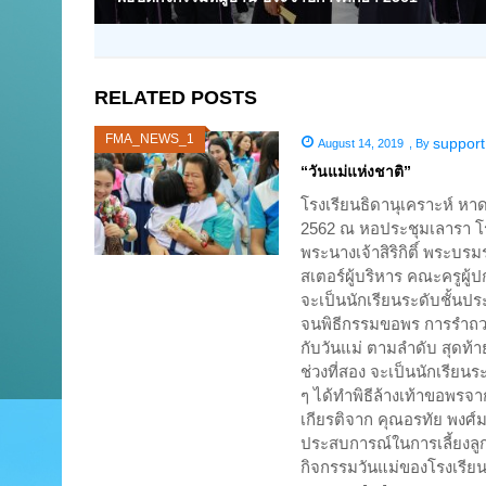
RELATED POSTS
FMA_NEWS_1
support
August 14, 2019
,
By
“วันแม่แห่งชาติ”
โรงเรียนธิดานุเคราะห์ หาดใ
2562 ณ หอประชุมเลารา โรง
พระนางเจ้าสิริกิติ์ พระ
สเตอร์ผู้บริหาร คณะครูผู้
จะเป็นนักเรียนระดับชั้นประ
จนพิธีกรรมขอพร การรำถวา
กับวันแม่ ตามลำดับ สุดท้
ช่วงที่สอง จะเป็นนักเรียนร
ๆ ได้ทำพิธีล้างเท้าขอพรจ
เกียรติจาก คุณอรทัย พงศ์
ประสบการณ์ในการเลี้ยงลูก 
กิจกรรมวันแม่ของโรงเรียน