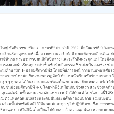
หญ่ จัดกิจกรรม “วันแม่แห่งชาติ” ประจำปี 2562 เมื่อวันศุกร์ที่ 9 สิงหา
เรียนธิดานุเคราะห์ เพื่อถวายความจงรักภักดี และเทิดพระเกียรติแด่ส
บรมราชินีนาถ พระบรมราชชนนีพันปีหลวง และระลึกถึงพระคุณแม่ โดยมีค
ปกครองและนักเรียนทุกระดับชั้นเข้าร่วมกิจกรรม ซึ่งแบ่งเป็นสองช่วง ช่ว
ถมศึกษาปีที่ 1- มัธยมศึกษาปีที่3 โดยมีพิธีการดังนี้ การอ่านบทอาเศียร
ยพระพรโดยนักเรียนชมรมนาฏศิลป์ ตัวแทนนักเรียนขับร้องบทเพลงเกี
าย ลูก ๆ ทุกคน ได้ก้มลงกราบแม่พร้อมทั้งมอบพวงมาลัยแห่งความรักให้กั
ะดับชั้นมัธยมศึกษาปีที่ 4- 6 โดยทำพิธีเหมือนกับช่วงแรก และช่วงสุดท้า
ากคุณแม่พร้อมทั้งมอบพวงมาลัยแห่งความรักให้กับแม่ โดยโอกาสนี้ได้รั
มณี ตัวแทนคุณแม่นักเรียนระดับชั้นมัธยมศึกษาตอนปลาย ร่วมแบ่งปัน
พร้อมทั้งฝากข้อคิดดีไว้ให้คุณแม่และลูก ๆ ได้ปฏิบัติตาม ซึ่งบรรยากา
ธิดานุเคราะห์ในปีนี้ เต็มเปี่ยมไปด้วยสายใยความผูกพันระหว่างแม่และ