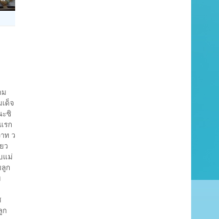
คม
มเด็จ
ณะซิ
งแรก
วาท ว
่ยว
บแม่
ยลูก
บ
ศ
ลูก