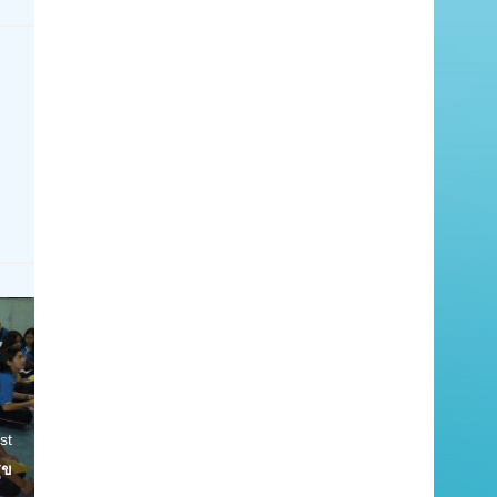
st
ุข