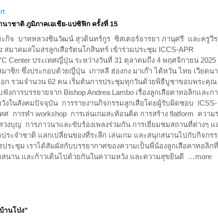
rt
าชาติ ภูมิภาคเอเชีย-แปซิฟิก ครั้งที่ 15
์ประกิจ บาทหลวงชินวัฒน์ สุวดินทร์กูร ซิสเตอร์อารยา ภานุศรี และครูวีร
อง สมาคมสโมสรลูกเสือรัตนโกสินทร์ เข้าร่วมประชุม ICCS-APR
 NYC Center ประเทศญี่ปุ่น ระหว่างวันที่ 31 ตุลาคมถึง 4 พฤศจิกายน 202
มาชิก ซึ่งประกอบด้วยญี่ปุ่น เกาหลี ฮ่องกง มาเก๊า ไต้หวัน ไทย เวียดน
นออก รวมจำนวน 62 คน เริ่มต้นการประชุมทุกวันด้วยพิธีบูชาขอบพระคุณ
ฟังการบรรยายจาก Bishop Andrea Lambo เรื่องลูกเสือคาทอลิกและก
วังในสังคมปัจจุบัน การรายงานกิจกรรมลูกเสือโดยผู้รับผิดชอบ ICSS-
ศ การทำ workshop การเล่นเกมสะท้อนคิด การสร้าง flatform ความร
วงบุญ การภาวนาและขับร้องเพลงร่วมกัน การเยี่ยมชมสถานที่ต่างๆ แ
ุดประจำชาติ แลกเปลี่ยนของที่ระลึก เล่นเกม และสนุกสนานไปกับกิจกร
ะชุม เราได้สัมผัสกับบรรยากาศของความเป็นพี่น้องลูกเสือคาทอลิกที
 สนุกสนาน และก้าวเดินไปด้วยกันในความหวัง และความสุขยินดี …more
้านโป่ง”