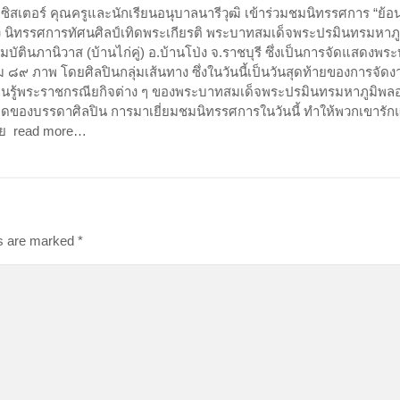
017 ซิสเตอร์ คุณครูและนักเรียนอนุบาลนารีวุฒิ เข้าร่วมชมนิทรรศการ “ย้
 นิทรรศการทัศนศิลป์เทิดพระเกียรติ พระบาทสมเด็จพระปรมินทรมหาภู
มบัตินภานิวาส (บ้านไก่คู่) อ.บ้านโป่ง จ.ราชบุรี ซึ่งเป็นการจัดแสดงพร
 ๘๙ ภาพ โดยศิลปินกลุ่มเส้นทาง ซึ่งในวันนี้เป็นวันสุดท้ายของการจัดง
เรียนรู้พระราชกรณียกิจต่าง ๆ ของพระบาทสมเด็จพระปรมินทรมหาภูมิพล
าดของบรรดาศิลปิน การมาเยี่ยมชมนิทรรศการในวันนี้ ทำให้พวกเขารัก
ไทย read more…
ds are marked
*