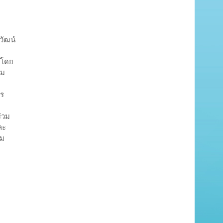
วัฒน์
5 โดย
าม
าร
่วม
ละ
รม
่