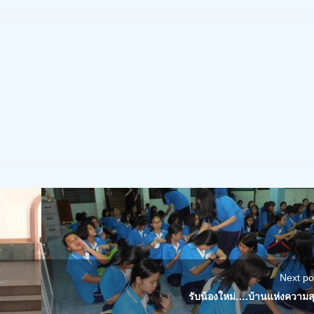
Next po
รับน้องใหม่….บ้านแห่งความส