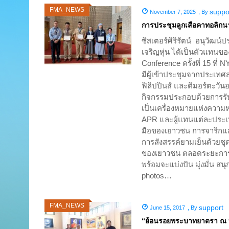
FMA_NEWS
suppo
November 7, 2025
,
By
การประชุมลูกเสือคาทอลิกนาน
ซิสเตอร์ศิริรัตน์ อนุวัฒน
เจริญหุ่น ได้เป็นตัวแทนข
Conference ครั้งที่ 15 ที่
มีผู้เข้าประชุมจากประเทศส
ฟิลิปปินส์ และติมอร์ตะวั
กิจกรรมประกอบด้วยการรับ
เป็นเครื่องหมายแห่งความห
APR และผู้แทนแต่ละประเท
มือของเยาวชน การจาริกแส
การสังสรรค์ยามเย็นด้วยช
ของเยาวชน ตลอดระยะการปร
พร้อมจะแบ่งปัน มุ่งมั่น
photos…
FMA_NEWS
support
June 15, 2017
,
By
“ย้อนรอยพระบาทยาตรา ณ บ