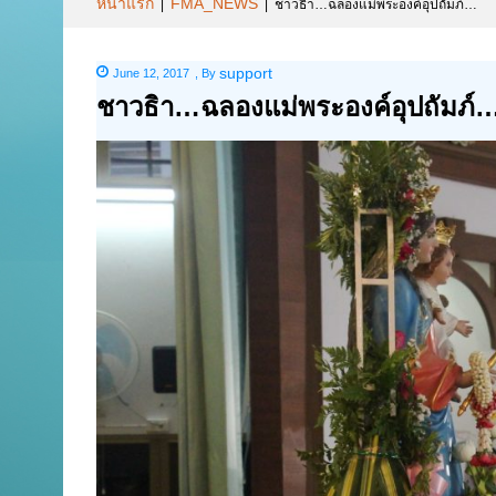
หน้าแรก
FMA_NEWS
|
|
ชาวธิา…ฉลองแม่พระองค์อุปถัมภ์…
support
June 12, 2017
,
By
ชาวธิา…ฉลองแม่พระองค์อุปถัมภ์