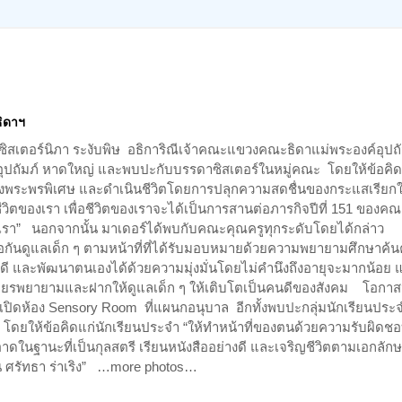
ธิดาฯ
2 ซิสเตอร์นิภา ระงับพิษ อธิการิณีเจ้าคณะแขวงคณะธิดาแม่พระองค์อุปถั
์อุปถัมภ์ หาดใหญ่ และพบปะกับบรรดาซิสเตอร์ในหมู่คณะ โดยให้ข้อคิด
องพระพรพิเศษ และดำเนินชีวิตโดยการปลุกความสดชื่นของกระแสเรียกใ
วิตของเรา เพื่อชีวิตของเราจะได้เป็นการสานต่อภารกิจปีที่ 151 ของค
เรา” นอกจากนั้น มาเดอร์ได้พบกับคณะคุณครูทุกระดับโดยได้กล่าว
อกันดูแลเด็ก ๆ ตามหน้าที่ที่ได้รับมอบหมายด้วยความพยายามศึกษาค้น
ดี และพัฒนาตนเองได้ด้วยความมุ่งมั่นโดยไม่คำนึงถึงอายุจะมากน้อย แ
ยรพยายามและฝากให้ดูแลเด็ก ๆ ให้เติบโตเป็นคนดีของสังคม โอกาสน
เปิดห้อง Sensory Room ที่แผนกอนุบาล อีกทั้งพบปะกลุ่มนักเรียนประ
 โดยให้ข้อคิดแก่นักเรียนประจำ “ให้ทำหน้าที่ของตนด้วยความรับผิดช
าดในฐานะที่เป็นกุลสตรี เรียนหนังสืออย่างดี และเจริญชีวิตตามเอกลัก
น ศรัทธา ร่าเริง” …more photos…