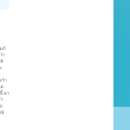
มภ์
ว่า
ห้
ณะ
คว้า
ต่
ี้ มา
จำ
อบ
ษณ์