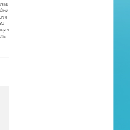
อนรอย
มิพล
ะบรม
าน
อดุลย
และ