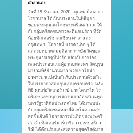
ศาลาแดง
วันที่ 19 ธันวาคม 2020 คุณพ่อมิเกล กา
ไรซาบาล ได้เป็นประธานในพิธีบูชา
ขอบพระคุณสมโภชพระคริสตสมภพ ให้
กับกลุ่มคริสตชนชาวละตินอเมริกา ที่วัด
น้อยซิสเตอร์ซาเลเซียน ศาลาแดง
กรุงเทพฯ โอกาสนี้ บรรดาเด็ก ๆ ได้
แสดงบทบาทสมมุติฉากการบังเกิดของ
พระกุมารเยซูที่น่ารัก สลับกับการร้อง
เพลงประกอบและผู้อ่านบทละคร สัตบุรุษ
มาร่วมพิธีจำนวนมาก พวกเขาได้นำ
อาหารมาแบ่งปันกันรับประทานด้วยกัน
ในบรรยากาศอบอุ่นแบบครอบครัว หลัง
พิธี คุณพ่อวิลเกอร์ เรย์ มาลโดนาโด โร
ดริเกซ เลขานุการสถานเอกอัครสมณทูต
นครรัฐวาติกันประเทศไทย ได้มาพบปะ
กับกลุ่มคริสตชนเหล่านี้ด้วยในความสุข
สดชื่นยินดี โอกาสการบังเกิดของพระคริ
สตเจ้า ซิสเตอร์มาร์การีตา เปเรซ อธิกา
ริณี ได้ต้อนรับและส่งความสุขคริสต์มาส