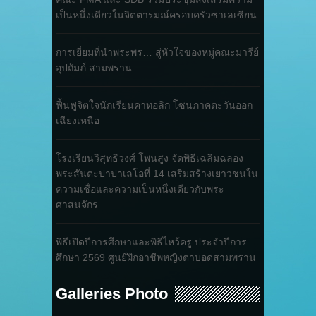
เป็นหนึ่งเดียวในจิตตารมณ์ครอบครัวซาเลเซียน
การเยี่ยมที่นำพระพร… สู่หัวใจของหมู่คณะมารีย์
อุปถัมภ์ สามพราน
ฟื้นฟูจิตใจนักเรียนคาทอลิก โซนภาคตะวันออก
เฉียงเหนือ
โรงเรียนวิสุทธิวงศ์ โพนสูง จัดพิธีเฉลิมฉลอง
พระสันตะปาปาเลโอที่ 14 เสริมสร้างเยาวชนใน
ความเชื่อและความเป็นหนึ่งเดียวกับพระ
ศาสนจักร
พิธีเปิดปีการศึกษาและพิธีไหว้ครู ประจำปีการ
ศึกษา 2569 ศูนย์ฝึกอาชีพหญิงตาบอดสามพราน
Galleries Photo