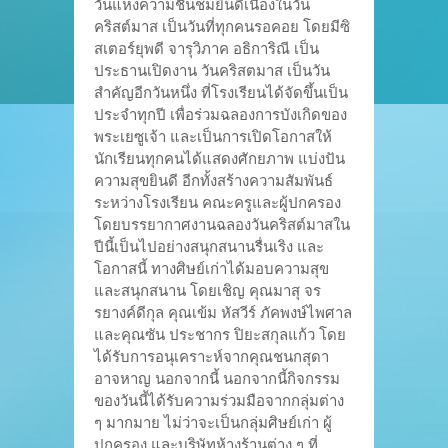
วันแห่งความชื่นชมยินดีเนื่องในวัน
คริสต์มาส เป็นวันที่ทุกคนรอคอย โดยมีซิ
สเตอร์ยุพดี จารุวิภาค อธิการิณี เป็น
ประธานเปิดงาน วันคริสตมาส เป็นวัน
สำคัญอีกวันหนึ่ง ที่โรงเรียนได้จัดขึ้นเป็น
ประจำทุกปี เพื่อร่วมฉลองการบังเกิดของ
พระเยซูเจ้า และเป็นการเปิดโอกาสให้
นักเรียนทุกคนได้แสดงศักยภาพ แบ่งปัน
ความสุขยินดี อีกทั้งสร้างความสัมพันธ์
ระหว่างโรงเรียน คณะครูและผู้ปกครอง
โดยบรรยากาศงานฉลองวันคริสต์มาสใน
ปีนี้เป็นไปอย่างสนุกสนานรื่นเริง และ
โอกาสนี้ ทางศิษย์เก่าได้มอบความสุข
และสนุกสนาน โดยเชิญ คุณมาสุ จร
รยางค์ดีกุล คุณเข้ม หัสวีร์ ภัคพงษ์ไพศาล
และคุณซัน ประชากร ปิยะสกุลแก้ว โดย
ได้รับการอนุเคราะห์จากคุณชนกสุดา
อาจหาญ นอกจากนี้ นอกจากนี้กิจกรรม
ของวันนี้ได้รับความร่วมมือจากกลุ่มต่าง
ๆ มากมาย ไม่ว่าจะเป็นกลุ่มศิษย์เก่า ผู้
ปกครอง และบริษัทห้างร้านต่าง ๆ ที่