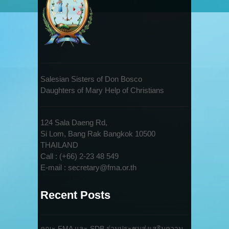
Salesian Sisters of Don Bosco
Daughters of Mary Help of Christians
124 Sala Daeng Rd,
Si Lom, Bang Rak Bangkok 10500
THAILAND
Call : (+66) 2-23 48 549
E-mail : secretary@fma.or.th
Recent Posts
คณะ FMA และ SDB ร่วมประชุมส่งเสริมความ