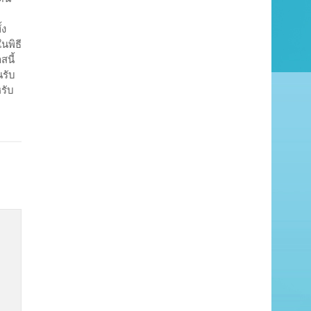
้ง
นพิธี
นี้
นรับ
รับ