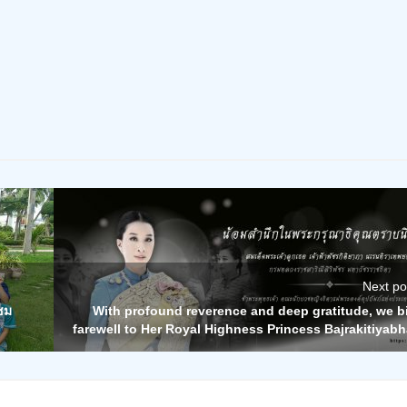
Next po
ชม
With profound reverence and deep gratitude, we b
farewell to Her Royal Highness Princess Bajrakitiyabh