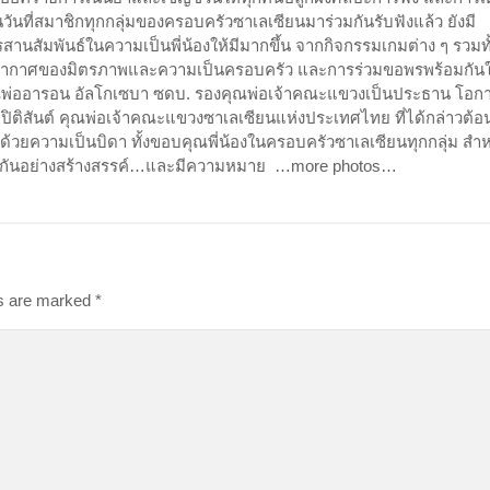
นวันที่สมาชิกทุกกลุ่มของครอบครัวซาเลเซียนมาร่วมกันรับฟังแล้ว ยังมี
สานสัมพันธ์ในความเป็นพี่น้องให้มีมากขึ้น จากกิจกรรมเกมต่าง ๆ รวมทั
รยากาศของมิตรภาพและความเป็นครอบครัว และการร่วมขอพรพร้อมกันใ
พ่ออารอน อัลโกเซบา ซดบ. รองคุณพ่อเจ้าคณะแขวงเป็นประธาน โอกาส
ิติสันต์ คุณพ่อเจ้าคณะแขวงซาเลเซียนแห่งประเทศไทย ที่ได้กล่าวต้อ
ะด้วยความเป็นบิดา ทั้งขอบคุณพี่น้องในครอบครัวซาเลเซียนทุกกลุ่ม สำห
ม ๆ กันอย่างสร้างสรรค์…และมีความหมาย …more photos…
ds are marked
*