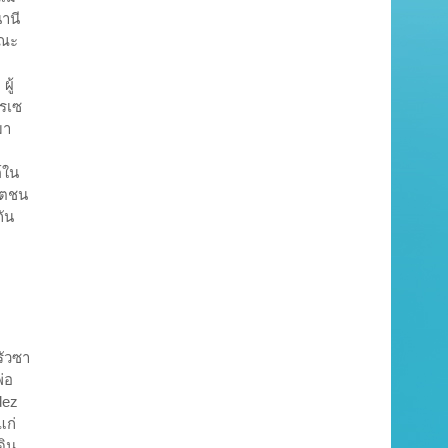
านี
คณะ
ู้
กรเซ
มา
์ใน
สตชน
กัน
รัวซา
่อ
dez
แก่
ดิน