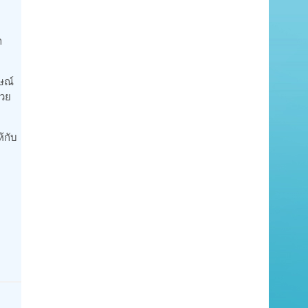
ำ
ษณ์
้วย
้กับ