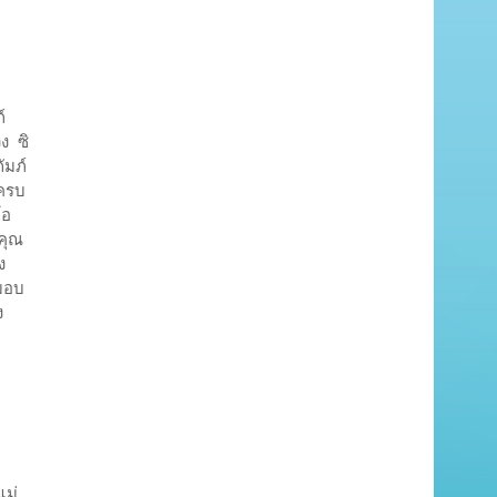
์
ง ซิ
ัมภ์
ครบ
โอ
คุณ
ง
้มอบ
ง
แม่