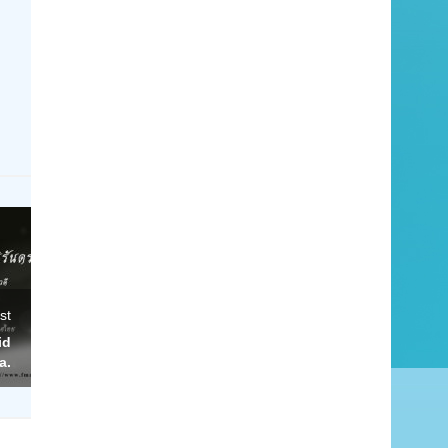
st
id
a.