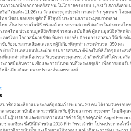
ษฐานภาวนาเพื่อเอกภาพคริสตชน ในโอกาสครบรอบ 1,700 ปี สภาสังคายน
นนี้หรือ!” (ยอห์น 11:26) ณ วัดแม่พระลูกประคำ กาลหว่าร์ กรุงเทพฯ โดย
 บิชอปยอแซฟ ชูศักดิ์ สิริสุทธิ์ ประธานสภาประมุขบาทหลวง
ไทย เป็นประธานในพิธี พร้อมด้วยประธานสภาคริสตจักรในประเทศไทย ผ
เทศไทย ประธานมูลนิธิคริสตจักรคณะแบ๊บติสต์ ผู้แทนมูลนิธิคริสตจั
ประเทศไทย โอกาสนี้นายธีทัต พิมพา รองอธิบดีกรมการศาสนา ให้เกียรติ
ักขับร้องประสานเสียงและแขกผู้มีเกียรติทุกท่านรวมจำนวน 350 คน
 ฝ่ายโปรเตสแตนท์และฝ่ายกรมการศาสนา ตีฆ้องในพิธีเปิดจุดประสงค
ี่แตกต่างกันเพื่อสรรเสริญขอบพระคุณพระเจ้าสำหรับสิ่งที่ได้รวมคริ
รประกาศยืนยันความเชื่อและการเป็นพยานถึงพระเยซูเจ้า เพื่อการยอมรับ
์หนึ่งเดียวกันตามพระประสงค์ของพระองค์
t
8
18 สมาชิกคณะธิดาแม่พระองค์อุปถัมภ์ ประมาณ 20 คน ได้ร่วมวันครอบค
ศูนย์กลางของสถาบันธิดาพระราชินีมาเรียผู้นิรมล สาทร กรุงเทพฯ โดยมีคุณพ
ซดบ. เป็นผู้บรรยายและขยายความหมายคำขวัญของคุณพ่อ Angel Fernan
าเลเซียน ซึ่งปีนี้มีคำขวัญ 2018 ที่ว่า “พระเจ้าข้า โปรดประทานน้ำนี้ 
พ่ออัคราธิการเน้นย้ำและเชิญชวนให้ทุกคนปลูกฝังศิลปะการฟัง และการเ