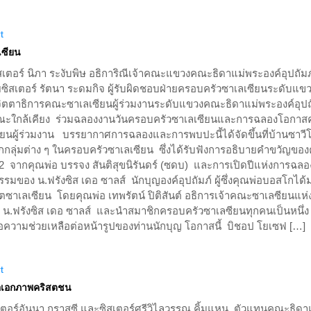
t
เซียน
สเตอร์ นิภา ระงับพิษ อธิการิณีเจ้าคณะแขวงคณะธิดาแม่พระองค์อุปถัมภ
ิสเตอร์ รัตนา ระดมกิจ ผู้รับผิดชอบฝ่ายครอบครัวซาเลเซียนระดับแขว
จิตตาธิการคณะซาเลเซียนผู้ร่วมงานระดับแขวงคณะธิดาแม่พระองค์อุปถ
ณะใกล้เคียง ร่วมฉลองงานวันครอบครัวซาเลเซียนและการฉลองโอกาส
ยนผู้ร่วมงาน บรรยากาศการฉลองและการพบปะนี้ได้จัดขึ้นที่บ้านซาวี
กลุ่มต่าง ๆ ในครอบครัวซาเลเซียน ซึ่งได้รับฟังการอธิบายคำขวัญของ
2 จากคุณพ่อ บรรจง สันติสุขนิรันดร์ (ซดบ) และการเปิดปีแห่งการฉลอ
มของ น.ฟรังซิส เดอ ซาลส์ นักบุญองค์อุปถัมภ์ ผู้ซึ่งคุณพ่อบอสโกได
ิตซาเลเซียน โดยคุณพ่อ เทพรัตน์ ปิติสันต์ อธิการเจ้าคณะซาเลซียนแห่
น.ฟรังซิส เดอ ซาลส์ และนำสมาชิกครอบครัวซาเลซียนทุกคนเป็นหนึ่ง
วามช่วยเหลือต่อหน้ารูปของท่านนักบุญ โอกาสนี้ บิชอป โยเซฟ […]
t
่อเอกภาพคริสตชน
สเตอร์อันนา กราสซี และซิสเตอร์ศรีวิไลวรรณ คิ้มแหน ตัวแทนคณะธิดา