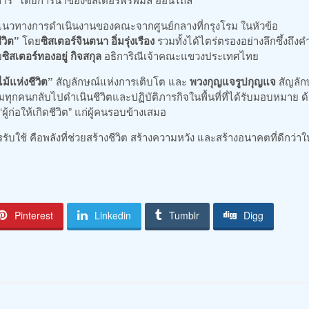
ละแนวทางการดำเนินงานของคณะจากศูนย์กลางที่กรุงโรม ในหัวข้อ
ีวิต”
โดย
ซิสเตอร์จินตนา อิ่มรุ่งเรือง
รวมทั้งได้ไตร่ตรองอย่างลึกซึ้งถึงค
ย
ซิสเตอร์ทองอยู่ กิจสกุล
อธิการิณีเจ้าคณะแขวงประเทศไทย
ไม้แห่งชีวิต”
สัญลักษณ์แห่งการเติบโต และ
พวงกุญแจรูปกุญแจ
สัญลัก
่วมทุกคนกลับไปดำเนินชีวิตและปฏิบัติภารกิจในพื้นที่ที่ได้รับมอบหมาย ด
ก่อให้เกิดชีวิต” แก่ผู้คนรอบข้างเสมอ
บใช้ คือพลังที่ช่วยสร้างชีวิต สร้างความหวัง และสร้างอนาคตที่ดีกว่าให
Pinterest
Linkedin
Tumblr
Digg