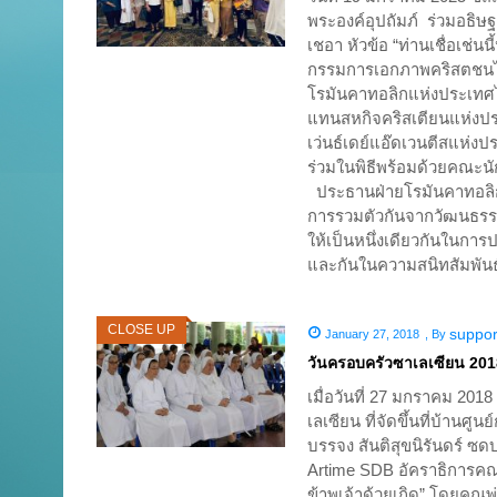
พระองค์อุปถัมภ์ ร่วมอธิ
เชอา หัวข้อ “ท่านเชื่อเช่
กรรมการเอกภาพคริสตชนไทย
โรมันคาทอลิกแห่งประเทศ
แทนสหกิจคริสเตียนแห่งประ
เว่นธ์เดย์แอ๊ดเวนตีสแห่ง
ร่วมในพิธีพร้อมด้วยคณะน
ประธานฝ่ายโรมันคาทอลิก
การรวมตัวกันจากวัฒนธรรมท
ให้เป็นหนึ่งเดียวกันในกา
และกันในความสนิทสัมพันธ
CLOSE UP
suppor
January 27, 2018
,
By
วันครอบครัวซาเลเซียน 201
เมื่อวันที่ 27 มกราคม 20
เลเซียน ที่จัดขึ้นที่บ้าน
บรรจง สันติสุขนิรันดร์ 
Artime SDB อัคราธิการคณะซ
ข้าพเจ้าด้วยเถิด” โดยคุณ