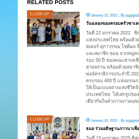
RELATED POSTS
CLOSE UP
suppor
January 22, 2022
,
By
วันฉลองของครอบครัวซาเล
วันที่ 22 มกราคม 2022 ซิ
แห่งประเทศไทย พร้อมด้วยซ
สเตอร์ สุภาวรรณ โชติผล 
และสมาชิก ธมอ จากหมู่ค
รอบ 50 ปี ของคณะซาเลเซี
สามพราน พร้อมด้วยสมาชิก
พ่ออัคราธิการประจำปี 202
ครบรอบ 400 ปี แห่งมรณกรร
ให้เป็นแบบอย่างแห่งชีวิตจ
ประเทศไทย ได้เสกรูปของ 
เดียวกันในคำภาวนาวอนขอค
CLOSE UP
suppor
January 20, 2025
,
By
ธมอ ร่วมอธิษฐานภาวนาเพื
วันที่ 19 มกราคม 2025 ซิ