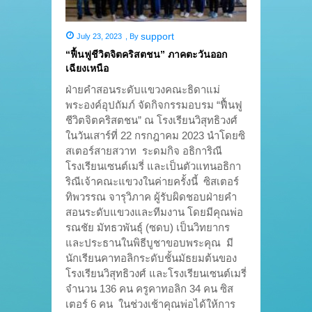
support
July 23, 2023
,
By
“ฟื้นฟูชีวิตจิตคริสตชน” ภาคตะวันออก
เฉียงเหนือ
ฝ่ายคำสอนระดับแขวงคณะธิดาแม่
พระองค์อุปถัมภ์ จัดกิจกรรมอบรม “ฟื้นฟู
ชีวิตจิตคริสตชน” ณ โรงเรียนวิสุทธิวงศ์
ในวันเสาร์ที่ 22 กรกฎาคม 2023 นำโดยซิ
สเตอร์สายสวาท ระดมกิจ อธิการิณี
โรงเรียนเซนต์เมรี่ และเป็นตัวแทนอธิกา
ริณีเจ้าคณะแขวงในค่ายครั้งนี้ ซิสเตอร์
ทิพวรรณ จารุวิภาค ผู้รับผิดชอบฝ่ายคำ
สอนระดับแขวงและทีมงาน โดยมีคุณพ่อ
รณชัย มัทธวพันธุ์ (ซดบ) เป็นวิทยากร
และประธานในพิธีบูชาขอบพระคุณ มี
นักเรียนคาทอลิกระดับชั้นมัธยมต้นของ
โรงเรียนวิสุทธิวงศ์ และโรงเรียนเซนต์เมรี่
จำนวน 136 คน ครูคาทอลิก 34 คน ซิส
เตอร์ 6 คน ในช่วงเช้าคุณพ่อได้ให้การ