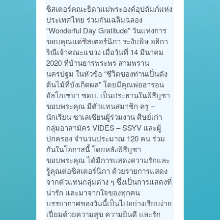
ซิสเตอร์คณะธิดาแม่พระองค์อุปถัมภ์แห่ง
ประเทศไทย ร่วมกันเฉลิมฉลอง
“Wonderful Day Gratitude” วันแห่งการ
ขอบคุณแด่ซิสเตอร์นิภา ระงับพิษ อธิกา
ริณีเจ้าคณะแขวง เมื่อวันที่ 14 มีนาคม
2020 ที่บ้านธารพระพร สามพราน
นครปฐม ในหัวข้อ “ชีวิตของท่านเป็นดัง
ต้นไม้ที่บังเกิดผล” โดยมีคุณพ่ออารอน
อัลโกเซบา ซดบ. เป็นประธานในพิธีบูชา
ขอบพระคุณ มีตัวแทนสมาชิก ครู –
นักเรียน ซาเลเซียนผู้ร่วมงาน ศิษย์เก่า
กลุ่มอาสามัคร VIDES – SSYV และผู้
ปกครอง จำนวนประมาณ 120 คน ร่วม
กันในโอกาสนี้ โดยหลังพิธีบูชา
ขอบพระคุณ ได้มีการแสดงความรักและ
รู้คุณต่อซิสเตอร์นิภา ด้วยรายการแสดง
จากตัวแทนกลุ่มต่าง ๆ ซึ่งเป็นการแสดงที่
น่ารัก และมาจากใจของทุกคน
บรรยากาศของวันนี้เป็นไปอย่างเรียบง่าย
เปี่ยมด้วยความสุข ความยินดี และรัก