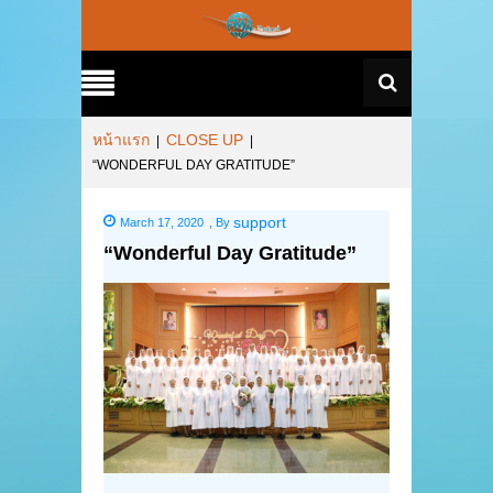
หน้าแรก
CLOSE UP
|
|
“WONDERFUL DAY GRATITUDE”
support
March 17, 2020
,
By
“Wonderful Day Gratitude”