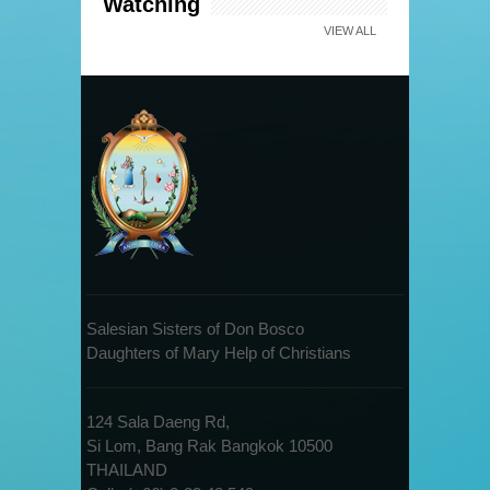
Watching
VIEW ALL
Salesian Sisters of Don Bosco
Daughters of Mary Help of Christians
124 Sala Daeng Rd,
Si Lom, Bang Rak Bangkok 10500
THAILAND