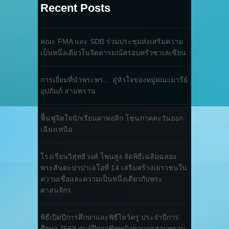
Recent Posts
คณะ FMA และ SDB ร่วมประชุมส่งเสริมความ
เป็นหนึ่งเดียวในจิตตารมณ์ครอบครัวซาเลเซียน
การเยี่ยมที่นำพระพร… สู่หัวใจของหมู่คณะมารีย์
อุปถัมภ์ สามพราน
ฟื้นฟูจิตใจนักเรียนคาทอลิก โซนภาคตะวันออก
เฉียงเหนือ
โรงเรียนวิสุทธิวงศ์ โพนสูง จัดพิธีเฉลิมฉลอง
พระสันตะปาปาเลโอที่ 14 เสริมสร้างเยาวชนใน
ความเชื่อและความเป็นหนึ่งเดียวกับพระ
ศาสนจักร
พิธีเปิดปีการศึกษาและพิธีไหว้ครู ประจำปีการ
ศึกษา 2569 ศูนย์ฝึกอาชีพหญิงตาบอดสามพราน