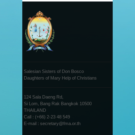
Salesian Sisters of Don Bosco
Daughters of Mary Help of Christians
124 Sala Daeng Rd,
Si Lom, Bang Rak Bangkok 10500
THAILAND
Call : (+66) 2-23 48 549
E-mail : secretary@fma.or.th