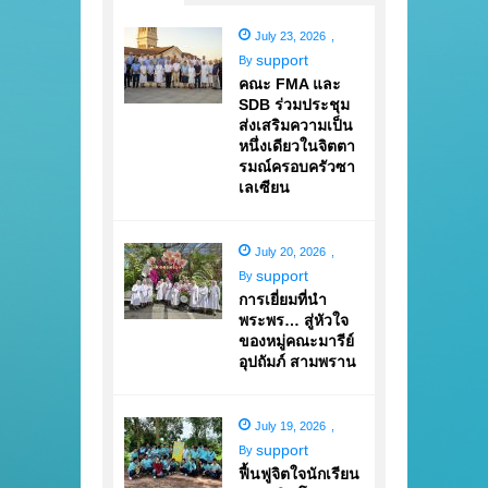
July 23, 2026
,
support
By
คณะ FMA และ
SDB ร่วมประชุม
ส่งเสริมความเป็น
หนึ่งเดียวในจิตตา
รมณ์ครอบครัวซา
เลเซียน
July 20, 2026
,
support
By
การเยี่ยมที่นำ
พระพร… สู่หัวใจ
ของหมู่คณะมารีย์
อุปถัมภ์ สามพราน
July 19, 2026
,
support
By
ฟื้นฟูจิตใจนักเรียน