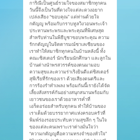
การิณีเป็นศูนย์รวมใจของสมาชิกทุกคน
วันนี้จึงเป็นวันที่ดวงใจแต่ละดวงอยาก
เปล่งเสียง “ขอบคุณ” แด่ท่านด้วยใจ
กตัญญู พร้อมกับกราบทูลวิงวอนพระเจ้า
ประทานพระพรและพระคุณที่พิเศษสุด
สำหรับท่านในพิธีบูชาขอบพระคุณ ความ
รักกตัญญูในจิตตารมณ์ซาเลเซียนของ
เราทำให้สมาชิกทุกคนในบ้านหลังนี้ ทั้ง
คณะซิสเตอร์ นักเรียนนักศึกษา และลูกใน
บ้านต่างนำพรสวรรค์ของตนมามอบ
ความสุขและความร่าเริงยินดีแด่ซิสเตอร์
สุพีเรียที่รักของเรา ด้วยเสียงดนตรีและ
การร้องรำทำเพลง พร้อมกันนี้เรายังได้จัด
เลี้ยงสังสรรค์กันอย่างสนุกสนานพร้อมกับ
เยาวชนของเราด้วยอาหารค่ำที่
เอร็ดอร่อยสำหรับทุกคน ทำให้บ้านของ
เราเต็มด้วยบรรยากาศแห่งครอบครัวที่
พิมพ์ร่องรอยประทับความสุขลึก ๆ ในใจ
ของแต่ละคนเพราะเราต่างมั่นใจว่า
“ความกตัญญูคือความทรงจำของหัวใจ”