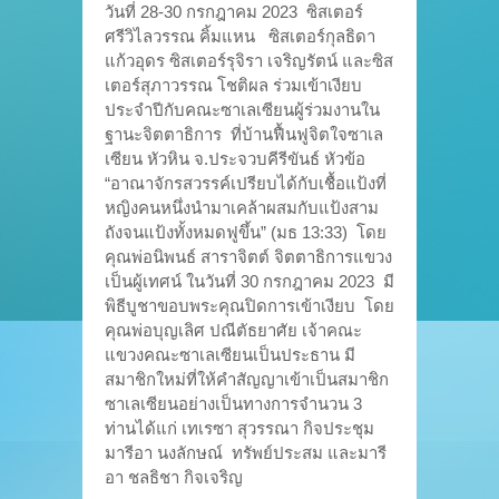
วันที่ 28-30 กรกฎาคม 2023 ซิสเตอร์
ศรีวิไลวรรณ คิ้มแหน ซิสเตอร์กุลธิดา
แก้วอุดร ซิสเตอร์รุจิรา เจริญรัตน์ และซิส
เตอร์สุภาวรรณ โชติผล ร่วมเข้าเงียบ
ประจำปีกับคณะซาเลเซียนผู้ร่วมงานใน
ฐานะจิตตาธิการ ที่บ้านฟื้นฟูจิตใจซาเล
เซียน หัวหิน จ.ประจวบคีรีขันธ์ หัวข้อ
“อาณาจักรสวรรค์เปรียบได้กับเชื้อแป้งที่
หญิงคนหนึ่งนำมาเคล้าผสมกับแป้งสาม
ถังจนแป้งทั้งหมดฟูขึ้น” (มธ 13:33) โดย
คุณพ่อนิพนธ์ สาราจิตต์ จิตตาธิการแขวง
เป็นผู้เทศน์ ในวันที่ 30 กรกฎาคม 2023 มี
พิธีบูชาขอบพระคุณปิดการเข้าเงียบ โดย
คุณพ่อบุญเลิศ ปณีตัธยาศัย เจ้าคณะ
แขวงคณะซาเลเซียนเป็นประธาน มี
สมาชิกใหม่ที่ให้คำสัญญาเข้าเป็นสมาชิก
ซาเลเซียนอย่างเป็นทางการจำนวน 3
ท่านได้แก่ เทเรซา สุวรรณา กิจประชุม
มารีอา นงลักษณ์ ทรัพย์ประสม และมารี
อา ชลธิชา กิจเจริญ