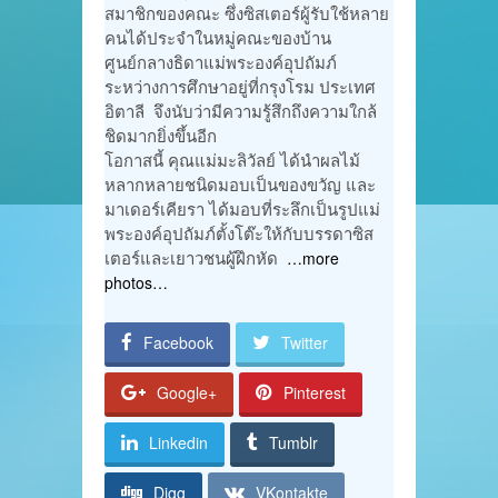
สมาชิกของคณะ ซึ่งซิสเตอร์ผู้รับใช้หลาย
คนได้ประจำในหมู่คณะของบ้าน
ศูนย์กลางธิดาแม่พระองค์อุปถัมภ์
ระหว่างการศึกษาอยู่ที่กรุงโรม ประเทศ
อิตาลี จึงนับว่ามีความรู้สึกถึงความใกล้
ชิดมากยิ่งขึ้นอีก
โอกาสนี้ คุณแม่มะลิวัลย์ ได้นำผลไม้
หลากหลายชนิดมอบเป็นของขวัญ และ
มาเดอร์เคียรา ได้มอบที่ระลึกเป็นรูปแม่
พระองค์อุปถัมภ์ตั้งโต๊ะให้กับบรรดาซิส
เตอร์และเยาวชนผู้ฝึกหัด
…more
photos…
Facebook
Twitter
Google+
Pinterest
Linkedin
Tumblr
Digg
VKontakte