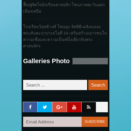
ฟื้นฟูจิตใจนักเรียนคาทอลิก โซนภาคตะวันออก
เฉียงเหนือ
โรงเรียนวิสุทธิวงศ์ โพนสูง จัดพิธีเฉลิมฉลอง
พระสันตะปาปาเลโอที่ 14 เสริมสร้างเยาวชนใน
ความเชื่อและความเป็นหนึ่งเดียวกับพระ
ศาสนจักร
Galleries Photo