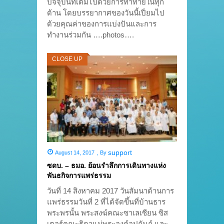
ปัจจุบันที่เต็มไปด้วยการท้าทายในทุก
ด้าน โดยบรรยากาศของวันนี้เปี่ยมไป
ด้วยคุณค่าของการแบ่งปันและการ
ทำงานร่วมกัน ….photos….
CLOSE UP
support
August 14, 2017
,
By
ซดบ. – ธมอ. ย้อนรำลึกการเดินทางแห่ง
พันธกิจการแพร่ธรรม
วันที่ 14 สิงหาคม 2017 วันสัมนาด้านการ
แพร่ธรรมวันที่ 2 ที่ได้จัดขึ้นที่บ้านธาร
พระพรนั้น พระสงฆ์คณะซาเลเซียน ซิส
เตอร์คณะธิดาแม่พระองค์อุปถัมภ์ และ