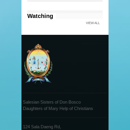
Watching
VIEW ALL
Salesian Sisters of Don Bosco
Daughters of Mary Help of Christians
124 Sala Daeng Rd,