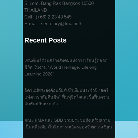
Si Lom, Bang Rak Bangkok 10500
THAILAND
Call : (+66) 2-23 48 549
E-mail : secretary@fma.or.th
Recent Posts
เซนต์เมรี่ร่วมสร้างสังคมแห่งการเรียนรู้ตลอด
ชีวิต ในงาน “World Heritage, Lifelong
Learning 2026”
ธิดาแม่พระองค์อุปถัมภ์เข้าเงียบประจำปี “สตรี
แห่งการกลับคืนชีพ” ฟื้นฟูจิตใจและรื้อฟื้นความ
สัมพันธ์กับพระเจ้า
คณะ FMA และ SDB ร่วมประชุมส่งเสริมความ
เป็นหนึ่งเดียวในจิตตารมณ์ครอบครัวซาเลเซียน