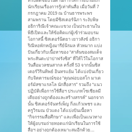
ที่รับผิดชอบในด้านการให้การอบรมแก่
นักเรียนเรื่องการรู้เท่าทันสื่อ เมื่อวันที่ 7
กรกฎาคม 2019 ณ บ้านธารพระพร
สามพราน โดยมีซิสเตอร์นิภา ระงับพิษ
อธิการิณีเจ้าคณะแขวง เป็นประธานใน
พิธีเปิดและให้ข้อคิดแก่ผู้เข้าร่วมอบรม
โอกาสนี้ ซิสเตอร์นิตยา เยาวสังข์ อธิกา
ริณีหอพักหญิงมารีย์นิรมล หัวหมาก แบ่ง
ปันเกี่ยวกับเนื้อหาของ “สาส์นของสมเด็จ
พระสันตะปาปาฟรังซิส” ที่ให้ไว้ในโอกาส
วันสื่อมวลชนสากล ครั้งที่ 53 จากนั้นซิส
เตอร์วิรินทิพย์ อินทรแย้ม ได้แบ่งปันเกี่ยว
กับจิตตารมณ์ของ “คุณพ่อบอสโก มาเด
อร์มัสซาแรลโล นักสื่อสาร” รวมถึง “แนว
ปฏิบัติเพื่อการใช้สื่อฯ ประเภทโซเชียลมี
เดียอย่างถูกต้องและสร้างสรรค์” นอกจาก
นั้น ซิสเตอร์จันทร์เพ็ญ กิ่งแก้วเพชร และ
ครูวิรมณ บัวแดง ได้แบ่งปันเนื้อหา
“กิจกรรมสื่อศึกษา” และเพื่อเป็นแนวทาง
ให้ผู้อบรมถ่ายทอดแก่นักเรียนในการใช้
สื่อฯ อย่างถูกต้องเหมาะสมอีกด้วย…