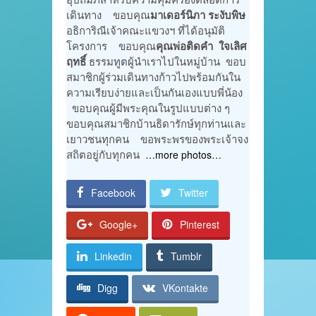
เดินทาง ขอบคุณ
มาเดอร์นิภา ระงับพิษ
อธิการิณีเจ้าคณะแขวงฯ ที่ได้อนุมัติ
โครงการ ขอบคุณ
คุณพ่อติดคำ ใจเลิศ
ฤทธิ์
ธรรมทูตผู้นำเราไปในหมู่บ้าน ขอบ
สมาชิกผู้ร่วมเดินทางก้าวไปพร้อมกันใน
ความเรียบง่ายและเป็นกันเองแบบพี่น้อง
ขอบคุณผู้มีพระคุณในรูปแบบต่าง ๆ
ขอบคุณสมาชิกบ้านธิดารักษ์ทุกท่านและ
เยาวชนทุกคน ขอพระพรของพระเจ้าจง
สถิตอยู่กับทุกคน
…more photos…
Facebook
Twitter
Google+
Pinterest
Linkedin
Tumblr
Digg
VKontakte