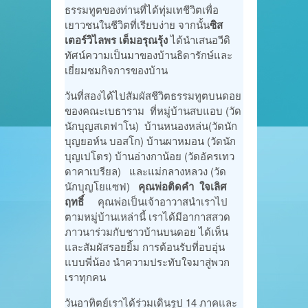
ธรรมทูตของท่านที่ได้ทุ่มเทชีวิตเพื่อ
เยาวชนในชีวิตที่เรียบง่าย จากนั้น
ซิส
เตอร์วิไลพร เต็มอรุณรุ้ง
ได้นำเสนอวีดิ
ทัศน์ความเป็นมาของบ้านธิดารักษ์และ
เยี่ยมชมกิจการของบ้าน
วันที่สองได้ไปสัมผัสชีวิตธรรมทูตบนดอย
ของคณะเบธาราม ที่หมู่บ้านสบแอบ (วัด
นักบุญสเตฟาโน) บ้านหนองหล่น(วัดนัก
บุญยอห์น บอสโก) บ้านผาหมอน (วัดนัก
บุญเปโตร) บ้านอ่างกาน้อย (วัดอัครเทว
ดาคาเบรียล) และแม่กลางหลวง (วัด
นักบุญโยแซฟ)
คุณพ่อติดคำ ใจเลิศ
ฤทธิ์
คุณพ่อเป็นเจ้าอาวาสนำเราไป
ตามหมู่บ้านเหล่านี้ เราได้มีอากาสสวด
ภาวนาร่วมกับชาวบ้านบนดอย ได้เห็น
และสัมผัสรอยยิ้ม การต้อนรับที่อบอุ่น
แบบพี่น้อง นำความประทับใจมาสู่พวก
เราทุกคน
วันอาทิตย์เราได้ร่วมเดินรูป 14 ภาคและ