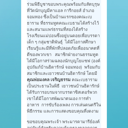
ร่วมพิธีบูชาขอบพระคุณพร้อมกับสัตบุรุษ
ที่วัดนักบุญมีคาแอล การีกอยส์ อำเภอ
จอมทอง ซึ่งเป็นบ้านแรกของคณะเบ
ธาราม ที่ธรรมทูตคณะเบธามได้สร้างไว้
และสนามแพร่ธรรมที่สองได้สร้าง
โรงเรียนแม่ปอนซึ่งอยู่บนดอยเพื่อบรรดา
เด็ก ๆ กลุ่มชาติพันธุ์ ได้มีโอกาสศึกษา
เรียนรู้และมีที่พักที่ปลอดภัยเพื่ออนาคตที่
ดีของพวกเขา สมาชิกฝ่ายงานธรรมทูต
ได้มีโอกาสร่วมฉลองนักบุญโยแซฟ (องค์
อุปถัมภ์บ้านธิดารักษ์ จอมทอง) พร้อมกับ
สมาชิกและเยาวชนบ้านธิดารักษ์ โดยมี
คุณพ่อมงคล เจริญธรรม
คณะเบธาราม
เป็นประธานในพิธี เยาวชนบ้านธิดารักษ์
ได้รับการอบรมจากบรรดาซิสเตอร์พวก
เขาได้มีโอกาสพัฒนาตนเอง การทำ
อาหาร การขับร้องเพลง การเล่นดนตรีใน
พิธีกรรม และการแสดงขอบคุณที่งดงาม
ขอขอบคุณพระเจ้า พระมารดามารีย์องค์
อุปถัมภ์สำหรับความคุ้มครองตลอดการ