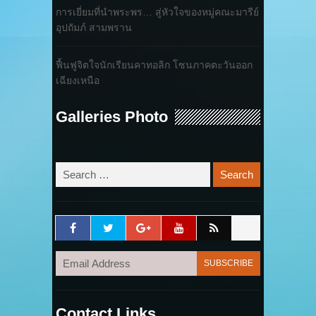
การเยี่ยมที่นำพระพร… สู่หัวใจของหมู่คณะมารีย์
อุปถัมภ์ สามพราน
ฟื้นฟูจิตใจนักเรียนคาทอลิก โซนภาคตะวันออก
เฉียงเหนือ
Galleries Photo
Contact Links