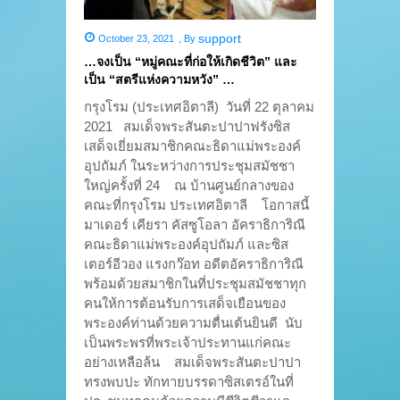
support
October 23, 2021
,
By
…จงเป็น “หมู่คณะที่ก่อให้เกิดชีวิต” และ
เป็น “สตรีแห่งความหวัง” …
กรุงโรม (ประเทศอิตาลี) วันที่ 22 ตุลาคม
2021 สมเด็จพระสันตะปาปาฟรังซิส
เสด็จเยี่ยมสมาชิกคณะธิดาแม่พระองค์
อุปถัมภ์ ในระหว่างการประชุมสมัชชา
ใหญ่ครั้งที่ 24 ณ บ้านศูนย์กลางของ
คณะที่กรุงโรม ประเทศอิตาลี โอกาสนี้
มาเดอร์ เคียรา คัสซูโอลา อัคราธิการิณี
คณะธิดาแม่พระองค์อุปถัมภ์ และซิส
เตอร์อีวอง แรงกว๊อท อดีตอัคราธิการิณี
พร้อมด้วยสมาชิกในที่ประชุมสมัชชาทุก
คนให้การต้อนรับการเสด็จเยือนของ
พระองค์ท่านด้วยความตื่นเต้นยินดี นับ
เป็นพระพรที่พระเจ้าประทานแก่คณะ
อย่างเหลือล้น สมเด็จพระสันตะปาปา
ทรงพบปะ ทักทายบรรดาซิสเตรอ์ในที่