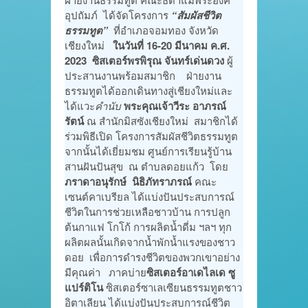
อุปถัมภ์ ได้จัดโครงการ
“สัมผัสชีวิต
ธรรมทูต”
ที่อำเภอจอมทอง จังหวัด
เชียงใหม่
ในวันที่ 16-20 มีนาคม ค.ศ.
2023
ซิสเตอร์พรพิรุณ จันทร์เด่นดวง
ผู้
ประสานงานพร้อมสมาชิก ฝ่ายงาน
ธรรมทูตได้ออกเดินทางสู่เชียงใหม่และ
ได้แวะ
คำนับ
พระคุณเจ้าวีระ อาภรณ์
รัตน์
ณ สำนักมิสซังเชียงใหม่ สมาชิกได้
ร่วมพิธีเปิด โครงการสัมผัสชีวิตธรรมทูต
จากนั้นได้เยี่ยมชม ศูนย์การเรียนรู้บ้าน
สานฝันปันสุข ณ ตำบลดอยแก้ว โดย
ภราดาอนุรักษ์ นิธิภัทราภรณ์
คณะ
เซนต์คาเบรียล ได้แบ่งปันประสบการณ์
ชีวิตในการช่วยเหลือชาวบ้าน การปลูก
ต้นกาแฟ โกโก้ การผลิตน้ำดี่ม ฯลฯ ทุก
ผลิตผลนั้นเกิดจากน้ำพักน้ำแรงของชาว
ดอย เพื่อการดำรงชีวิตของพวกเขาอย่าง
มีคุณค่า ภาคบ่าย
ซิสเตอร์อาเดไลเด ซู
แปร์ติโน
ซิสเตอร์ซาเลเซียนธรรมทูตชาว
อิตาเลียน ได้แบ่งปันประสบการณ์ชีวิต