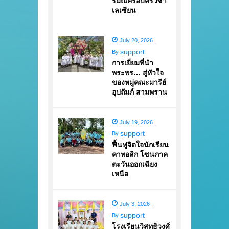
รมณ์ครอบครัวซา
เลเซียน
July 20, 2026
,
support
By
การเยี่ยมที่นำ
พระพร… สู่หัวใจ
ของหมู่คณะมารีย์
อุปถัมภ์ สามพราน
July 19, 2026
,
support
By
ฟื้นฟูจิตใจนักเรียน
คาทอลิก โซนภาค
ตะวันออกเฉียง
เหนือ
July 3, 2026
,
support
By
โรงเรียนวิสุทธิวงศ์