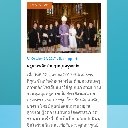
FMA_NEWS
support
October 14, 2017
,
By
ครูคาทอลิกร่วมชุมนุมครูพบปะ…
เมื่อวันที่ 13 ตุลาคม 2017 ซิสเตอร์พร
พิรุณ จันทร์เด่นดวง พร้อมด้วยตัวแทนครู
คาทอลิกโรงเรียนมารีย์อุปถัมภ์ สามพราน
ร่วมชุมนุมครูคาทอลิกอัครสังฆมณฑล
กรุงเทพ ณ หอประชุม โรงเรียนอัสสัมชัญ
บางรัก โดยมีคุณพ่อสมหมาย มธุรส
สุวรรณ ผู้จัดการแผนกคริสตศาสนา จัด
ชุมนุมในครั้งนี้ เพื่อเป็นโอกาสพบปะฟื้นฟู
จิตใจร่วมกัน และเพื่อรับพระคุณการุณย์