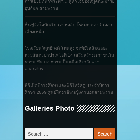
การเยี่ยมที่นำพระพร… สู่หัวใจของหมู่คณะมารีย์
อุปถัมภ์ สามพราน
ฟื้นฟูจิตใจนักเรียนคาทอลิก โซนภาคตะวันออก
เฉียงเหนือ
โรงเรียนวิสุทธิวงศ์ โพนสูง จัดพิธีเฉลิมฉลอง
พระสันตะปาปาเลโอที่ 14 เสริมสร้างเยาวชนใน
ความเชื่อและความเป็นหนึ่งเดียวกับพระ
ศาสนจักร
พิธีเปิดปีการศึกษาและพิธีไหว้ครู ประจำปีการ
ศึกษา 2569 ศูนย์ฝึกอาชีพหญิงตาบอดสามพราน
Galleries Photo