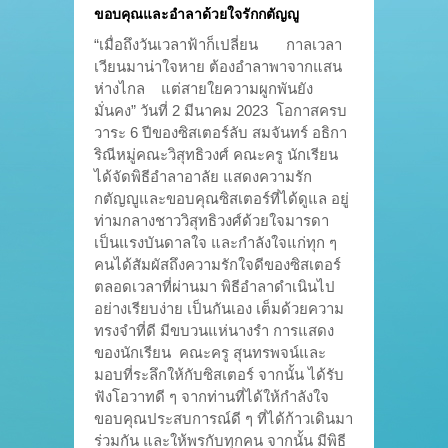
ขอบคุณและอำลาด้วยใจรักกตัญญู
“เมื่อถึงวันเวลาฟ้าก็เปลี่ยน กาลเวลา
เวียนมาน่าใจหาย ต้องอำลาพาจากแสน
ห่างไกล แต่สายใยความผูกพันยัง
มั่นคง” วันที่ 2 มีนาคม 2023 โอกาสครบ
วาระ 6 ปีของซิสเตอร์ลับ สมจันทร์ อธิกา
ริณีหมู่คณะวิสุทธิวงศ์ คณะครู นักเรียน
ได้จัดพิธีอำลาอาลัย แสดงความรัก
กตัญญูและขอบคุณซิสเตอร์ที่ได้ดูแล อยู่
ท่ามกลางชาววิสุทธิวงศ์ด้วยใจมารดา
เป็นแรงบันดาลใจ และกำลังใจแก่ทุก ๆ
คนได้สัมผัสถึงความรักใจดีของซิสเตอร์
ตลอดเวลาที่ผ่านมา พิธีอำลาดำเนินไป
อย่างเรียบง่าย เป็นกันเอง เต็มด้วยความ
ทรงจำที่ดี มีขบวนแห่นางรำ การแสดง
ของนักเรียน คณะครู สุนทรพจน์และ
มอบที่ระลึกให้กับซิสเตอร์ จากนั้น ได้รับ
ฟังโอวาทดี ๆ จากท่านที่ได้ให้กำลังใจ
ขอบคุณประสบการณ์ดี ๆ ที่ได้ก้าวเดินมา
ร่วมกัน และให้พรกับทุกคน จากนั้น มีพิธี