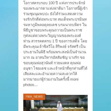
โอกาสครบรอบ 100 ปี แห่งการประจักษ์
ของพระมารดาแห่งฟาติมา โอกาสนี้ผู้เข้า
ร่วมชุมนุมพบปะ ยังได้ร่วมแสดงความ
จงรักภักดีต่อพระบาท สมเด็จพระปรมินท
รมหาภูมิพลอดุลยเดช บรมนาถบพิตร ใน
พิธีบูชาขอบพระคุณถวายเป็นพระราช
กุศลแด่ดวงพระวิญญาณของพระองค์
ท่าน สวรรคตครบ 1 ปี ของการเสด็จ โดย
มีพระคุณเจ้าซิลวีโอ สิริพงษ์ จรัสศรี เป็น
ประธานในพิธี พร้อมพระสงฆ์เป็นจำนวน
มาก ณ อาสนวิหารอัสสัมชัญ บางรัก ขอ
ขอบคุณพ่อสุวนันท์ กวยมงคล คุณพ่อ
อนุชา ไชยเดช และเจ้าหน้าที่ทุกท่านที่ได้
เสียสละและอำนวยความสะดวกให้
มากมายแก่ผู้ร่วมงานในครั้งนี้ more
photos…
FMA_NEWS