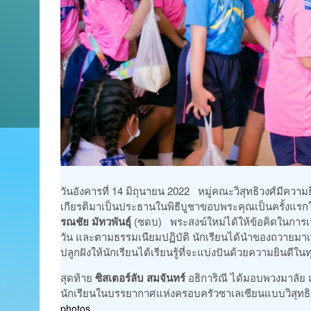
วันอังคารที่ 14 มิถุนายน 2022 หมู่คณะวิสุทธิวงศ์มีความ
เกียรติมาเป็นประธานในพิธีบูชาขอบพระคุณเป็นครั้งแรกให
รณชัย มัทวพันธุ์
(ซดบ) พระสงฆ์ใหม่ได้ให้ข้อคิดในการ
วัน และตามธรรมเนียมปฏิบัติ นักเรียนได้นำของถวายมา
ปลูกฝังให้นักเรียนได้เรียนรู้ที่จะแบ่งปันด้วยความยินดีใ
สุดท้าย
ซิสเตอร์ลับ สมจันทร์
อธิการิณี ได้มอบพวงมาลัย 
นักเรียนในบรรยากาศแห่งครอบครัวซาเลเซียนแบบวิสุทธิวง
photos…