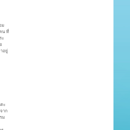
้อม
น ที่
พระ
ือ
าอยู่
บ
นตะ
งจาก
รรม
ษร