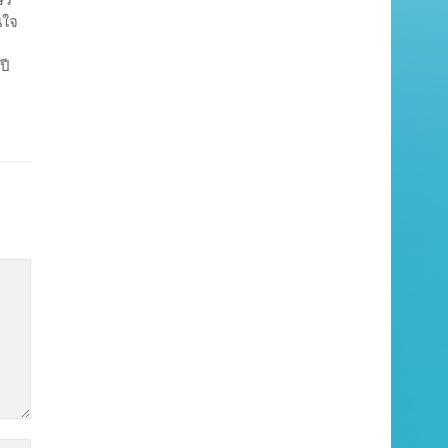
นใจ
ปี