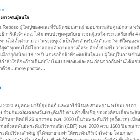
ort
เยาวชนผู้สนใจ
ves Reboso ผู้ใหญ่ของคณะที่รับผิดชอบงานฝ่ายอบรมระดับศูนย์กลาง พร
 อธิการิณีเจ้าคณะ ได้มาพบปะพูดคุยกับเยาวชนผู้สนใจกระแสเรียกทั้ง 4 ค
ท่านได้ตั้งคำถามว่า “พระเยซูเจ้าเป็นใครสำหรับฉัน” และ “ท่าทีใดของ
ที่สุด” ทุกคนได้มีโอกาสตอบคำถามอย่างอิสระ อีกทั้งยังเสริมว่าพวกเธอค
้อายุยังน้อย 18-19 ปี แต่เธอก็กล้าที่จะตัดสินใจแบบผู้ใหญ่ในการเข้าม
ให้กำลังใจที่จะก้าวเดินต่อไปในแบบของแต่ละคน ก่อนจากกันท่านได้มอ
ะลึกด้วย…more photos…
t
าคม 2020 หมู่คณะมารีย์อุปถัมภ์ และมารีย์นิรมล สามพราน พร้อมบรรดา
ุษ ร่วมกันเฉลิมฉลองวันพระุคัมภีร์ ตามคำเชื้อเชิญขององค์สมเด็จพระสั
้วันอาทิตย์ที่ 26 มกราคม ค.ศ. 2020 เป็นวันพระคัมภีร์ (ครั้งแรก) เนื่อ
ารก่อตั้งสหพันธ์พระคัมภีร์คาทอลิก (CBF) ค.ศ. 2020 ครบ 1600 ปีมรณก
คัมภีร์คนสำคัญ ผู้ได้พยายามทำให้พระคัมภีร์เข้าใจง่าย โดยภาษา
วิตประจำวัน(ในสมัยนั้น) เพื่อทำให้พระวาจาของพระเจ้าที่บันทึกเป็นอัก