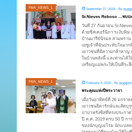
FMA_NEWS_1
supp
September 27, 2018
,
By
Sr.Nieves Reboso …พบปะ
วันที่ 27 กันยายน Sr.Nie
ด้วยซิสเตอร์นิภา ระงับพิษ
บ้านมารีย์นิรมล สามพราน 
เยซูเจ้าที่ฉันประทับใจมาก
เยาวชนที่มีความกล้าหาญ แม
ในบ้านหลังนี้ และท่านได้
เหรียญแม่พระให้เป็นที่ร
FMA_NEWS_1
suppor
February 6, 2020
,
By
พระคุณแห่งปีพระวาจา
เมื่อวันอาทิตย์ที่ 26 มกร
เยาวชนธิดารักษ์และสัตบุร
ปาปาฟรังซิสที่ทรงประกาศให
ปี ค.ศ. 2019 ครบ 50 ปี ก
ของนักบุญเยโรม นักแปลพระ
“ธรรมดา”ที่ชาวบ้านใช้ในชี