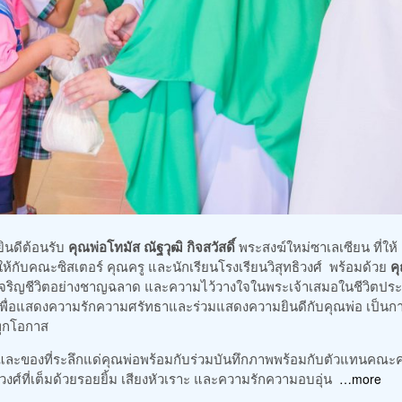
ยินดีต้อนรับ
คุณพ่อโทมัส ณัฐวุฒิ กิจสวัสดิ์
พระสงฆ์ใหม่ซาเลเซียน ที่ให้
้กับคณะซิสเตอร์ คุณครู และนักเรียนโรงเรียนวิสุทธิวงศ์ พร้อมด้วย
ค
เจริญชีวิตอย่างชาญฉลาด และความไว้วางใจในพระเจ้าเสมอในชีวิตปร
เพื่อแสดงความรักความศรัทธาและร่วมแสดงความยินดีกับคุณพ่อ เป็นก
นทุกโอกาส
และของที่ระลึกแด่คุณพ่อพร้อมกับร่วมบันทึกภาพพร้อมกับตัวแทนคณะค
ศ์ที่เต็มด้วยรอยยิ้ม เสียงหัวเราะ และความรักความอบอุ่น
…more