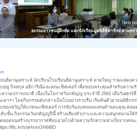
Next po
อบรมเยาวชนผู้ฝึกหัด และนักเรียนมูลนิธิธิดารักษ์ สามพร
rt
รียนธิดานุเคราะห์ นักเรียนโรงเรียนธิดานุเคราะห์ หาดใหญ่ ร่วมแสดงค
องอยู่ กิจสกุล อธิการิณีและคณะซิสเตอร์ เพื่อขอบพระคุณสำหรับความร
วามปรารถนาดี เนื่องในโอกาสวันกตัญญู ประจำปี 2562 เมื่อวันศุกร์ที่
ลารา โดยกิจกรรมดังกล่าวเป็นไปอย่างราบรื่น เริ่มต้นด้วยวจนพิธีกรร
อบของขวัญให้แก่คณะซิสเตอร์ การขับร้องบทเพลงแทนคำขอบคุณ ตล
บชั้น กิจกรรมวันกตัญญูปีนี้ สร้างเสียงหัวเราะและความสนุกสนานให้กั
่างดี ตลอดจนสร้างบรรยากาศที่อบอวลไปด้วยความรักความห่วงใยจากคณะ
tps://flic.kr/s/aHsmGN6tBD