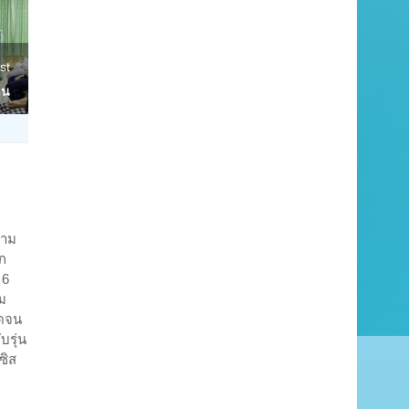
st
าน
วาม
ัก
 6
ม
อดจน
บรุ่น
ซิส