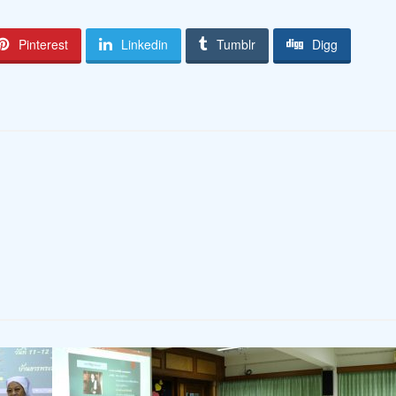
Pinterest
Linkedin
Tumblr
Digg