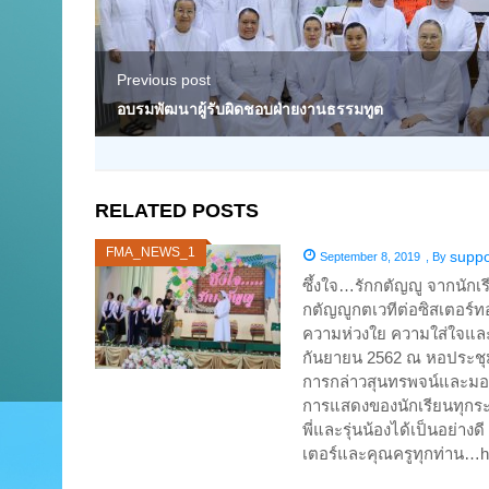
Previous post
อบรมพัฒนาผู้รับผิดชอบฝ่ายงานธรรมทูต
RELATED POSTS
FMA_NEWS_1
suppo
September 8, 2019
,
By
ซึ้งใจ…รักกตัญญู จากนักเ
กตัญญูกตเวทีต่อซิสเตอร์ท
ความห่วงใย ความใส่ใจและค
กันยายน 2562 ณ หอประชุมเ
การกล่าวสุนทรพจน์และม
การแสดงของนักเรียนทุกระดั
พี่และรุ่นน้องได้เป็นอย
เตอร์และคุณครูทุกท่าน…ht