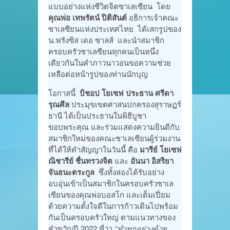
แบบอย่างแห่งชีวิตจิตซาเลเซียน โดย
คุณพ่อ เทพรัตน์ ปิติสันต์
อธิการเจ้าคณะ
ซาเลซียนแห่งประเทศไทย ได้เสกรูปของ
น.ฟรังซิส เดอ ซาลส์ และนำสมาชิก
ครอบครัวซาเลซียนทุกคนเป็นหนึ่ง
เดียวกันในคำภาวนาวอนขอความช่วย
เหลือต่อหน้ารูปของท่านนักบุญ
โอกาสนี้
บิชอป โยเซฟ ประธาน ศรีดา
รุณศีล
ประมุขเขตศาสนปกครองสุราษฏร์
ธานี ได้เป็นประธานในพิธีบูชา
ขอบพระคุณ และร่วมแสดงความยินดีกับ
สมาชิกใหม่ของคณะซาเลเซียนผู้ร่วมงาน
ที่ได้ให้คำสัญญาในวันนี้ คือ
มารีย์ โยเซฟ
ณิชารีย์ ชื่นทรวงจิต
และ
อันนา อิสริยา
จันธนะตระกูล
ซึ่งทั้งสองได้รับอย่าง
อบอุ่นเข้าเป็นสมาชิกในครอบครัวซาเล
เซียนของคุณพ่อบอสโก และเต็มเปี่ยม
ด้วยความตั้งใจดีในการก้าวเดินไปพร้อม
กันเป็นครอบครัวใหญ่ ตามแนวทางของ
คำขวัญปี 2022 ที่ว่า
“ทำทุกอย่างด้วย