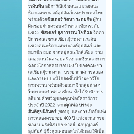
ระงับพิษ
อธิการิณีเจ้าคณะแขวงคณะ
ธิดาแม่พระองค์อุปถัมภ์แห่งประเทศไทย
พร้อมด้วย
ซิสเตอร์ รัตนา ระดมกิจ
ผู้รับ
ผิดชอบฝ่ายครอบครัวซาเลเซียนระดับ
แขวง
ซิสเตอร์ สุภาวรรณ โชติผล
จิตตา
ธิการคณะซาเลเซียนผู้ร่วมงานระดับ
แขวงคณะธิดาแม่พระองค์อุปถัมภ์ และ
สมาชิก ธมอ จากหมู่คณะใกล้เคียง ร่วม
ฉลองงานวันครอบครัวซาเลเซียนและการ
ฉลองโอกาสครบรอบ 50 ปี ของคณะซา
เลเซียนผู้ร่วมงาน บรรยากาศการฉลอง
และการพบปะนี้ได้จัดขึ้นที่บ้านซาวีโอ
สามพราน พร้อมด้วยสมาชิกกลุ่มต่าง ๆ
ในครอบครัวซาเลเซียน ซึ่งได้รับฟังการ
อธิบายคำขวัญของคุณพ่ออัคราธิการ
ประจำปี 2022 จาก
คุณพ่อ บรรจง
สันติสุขนิรันดร์
(ซดบ) และการเปิดปีแห่ง
การฉลองครบรอบ 400 ปี แห่งมรณกรรม
ของ น.ฟรังซิส เดอ ซาลส์ นักบุญองค์
อุปถัมภ์ ผู้ซึ่งคุณพ่อบอสโกได้มอบให้เป็น