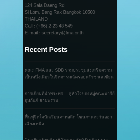
124 Sala Daeng Rd,
Si Lom, Bang Rak Bangkok 10500
THAILAND
Call : (+66) 2-23 48 549
E-mail : secretary@fma.or.th
Recent Posts
คณะ FMA และ SDB ร่วมประชุมส่งเสริมความ
เป็นหนึ่งเดียวในจิตตารมณ์ครอบครัวซาเลเซียน
การเยี่ยมที่นำพระพร… สู่หัวใจของหมู่คณะมารีย์
อุปถัมภ์ สามพราน
ฟื้นฟูจิตใจนักเรียนคาทอลิก โซนภาคตะวันออก
เฉียงเหนือ