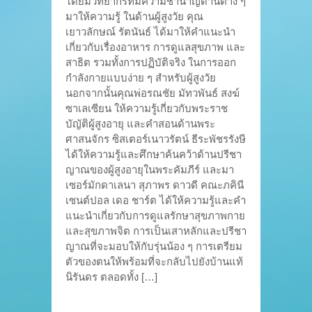
โดยมีวิทยากรที่มีความชำนาญด้านต่าง ๆ
มาให้ความรู้ ในด้านผู้สูงวัย คุณ
เยาวลักษณ์ รัตนันธ์ ได้มาให้คำแนะนำ
เกี่ยวกับเรื่องอาหาร การดูแลสุขภาพ และ
สาธิต รวมทั้งการปฏิบัติจริง ในการออก
กำลังกายแบบง่าย ๆ สำหรับผู้สูงวัย
นอกจากนั้นคุณพ่อรณชัย มัทวพันธ์ สงฆ์
ซาเลเซียน ให้ความรู้เกี่ยวกับพระราช
บัญัติผู้สูงอายุ และคำสอนด้านพระ
ศาสนจักร ซิสเตอร์เนาวรัตน์ ธีระพัชรรังษี
ได้ให้ความรู้และศึกษาค้นคว้าด้านปรีชา
ญาณของผู้สูงอายุในพระคัมภีร์ และมา
เซอร์มักดาเลนา สุภาพร ดาวดี คณะภคินี
เซนต์ปอล เดอ ชาร์ต ได้ให้ความรู้และคำ
แนะนำเกี่ยวกับการดูแลรักษาสุขภาพกาย
และสุขภาพจิต การเป็นเสาหลักและปรีชา
ญาณที่จะมอบให้กับรุ่นน้อง ๆ การเตรียม
ตัวของตนให้พร้อมที่จะกลับไปยังบ้านแท้
นิรันดร ตลอดทั้ง […]