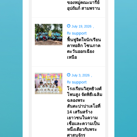
ของหมู่คณะมารีย์
อุปถัมภ์ สามพราน
July 19, 2026
,
support
By
ฟื้นฟูจิตใจนักเรียน
คาทอลิก โซนภาค
ตะวันออกเฉียง
เหนือ
July 3, 2026
,
support
By
โรงเรียนวิสุทธิวงศ์
โพนสูง จัดพิธีเฉลิม
ฉลองพระ
สันตะปาปาเลโอที่
14 เสริมสร้าง
เยาวชนในความ
เชื่อและความเป็น
หนึ่งเดียวกับพระ
ศาสนจักร