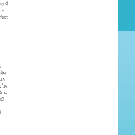
 ที่
E.P
fect
ม
ผิด
ธมอ
ิบโต
ซียน
มี
ี