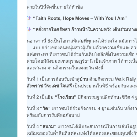
ค่ายในปีนี้จัดขึ้นภายใต้หัวข้อ
“
Faith Roots, Hope Moves – With You I Am”
“หยั่งรากในศรัทธา ก้าวหน้าในความหวัง เดินร่วมทาง
นอกจากนี้ ยังเป็นโอกาสพิเศษที่ทุกคนได้ร่วมใจ นมัสการไ
— แบบอย่างของคนหนุ่มสาวผู้เปี่ยมด้วยความเชื่อและความร
แห่งพระพร ที่เยาวชนได้ร่วมกันเติบโตลึกซึ้งในความเชื่อ จ
ค่ายโดยมีสังฆมณฑลสุราษฎร์ธานี เป็นเจ้าภาพ ได้วางเน
และสนาม ผ่านกิจกรรมในแต่ละวัน ดังนี้
วันที่ 1 เป็นการต้อนรับเข้าสู่
บ้าน
ด้วยกิจกรรม Walk Rally 
สังฆราช วีระเดช ใจเสรี
เป็นประธานในพิธี พร้อมกับคณะ
วันที่ 2 เป็นธีม
“โรงเรียน”
มีกิจกรรมฐานฝึกทักษะชีวิต 4 ฐ
วันที่ 3
“วัด”
เยาวชนได้ร่วมกิจกรรม 4 ฐานเช่นกัน หยั่งร
พร้อมกับการรับศีลอภัยบาป
วันที่ 4
“สนาม”
เยาวชนได้มีประสบการณ์ในการเล่นในรูปแบบ
เฉลิมฉลองในค่ำคืนที่แต่ละแห่งได้แสดงและขอบคุณซึ่งกัน