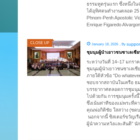
ธรรมทูตรุ่นแรก ซึ่งหนึ่ง
ได้อุทิศตนทำงานตลอด 25 ปี 
Phnom-Penh Apostolic Vic
Enrique Figaredo Alvargon
CLOSE UP
suppor
January 18, 2026
,
By
ชุมนุมผู้นำเยาวชนซาเลเซ
ระหว่างวันที่ 14–17 มกรา
ชุมนุมผู้นำเยาวชนซาเลเ
ภายใต้หัวข้อ “Do whateve
ชอบจากสถาบันในเครือ ธมอ 
บรรยากาศตลอดการชุมนุมเต
ไปด้วยกัน การชุมนุมครั้ง
ซึ่งเน้นท่าทีของแม่พระที่
คุณพ่อกิติชัย ใสสว่าง (ซ
นอกจากนี้ ซิสเตอร์ขวัญเรื
ผู้นำความหวังและสันติ” น