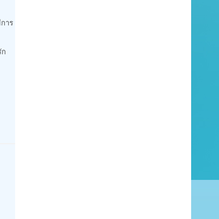
ีการ
ัก