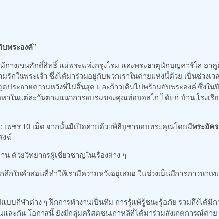
กับพระองค์”
ม้กางเขนศักดิ์สิทธิ์ แม่พระแห่งกรุงโรม และพระธาตุนักบุญคาร์โล อาคู
ักในพระเจ้า ซึ่งได้มาร่วมอยู่กับพวกเราในค่ายแห่งนี้ด้วย เป็นช่วงเว
ุดประกายความหวังที่ไม่สิ้นสุด และก้าวเดินไปพร้อมกับพระองค์ ซึ่งในปีน
ื้อหาในแต่ละวันตามแนวการอบรมของคุณพ่อบอสโก ได้แก่ บ้าน โรงเรีย
: เพชร 10 เม็ด จากนั้นมีเปิดค่ายด้วยพิธีบูชาขอบพระคุณโดยมี
พระอัคร
สงฆ์
าน ด้วยวิทยากรผู้เชี่ยวชาญในเรื่องต่าง ๆ
ากลึกในคำสอนที่ทำให้เรามีความหวังอยู่เสมอ ในช่วงเย็นมีการภาวนาเทเ
กีฬาต่าง ๆ ฝึกการทำงานเป็นทีม การรู้แพ้รู้ชนะรู้อภัย รวมถึงได้มีก
และกัน โอกาสนี้ ยังมีกลุ่มคริสตชนเกาหลีที่ได้มาร่วมสังเกตการณ์ค่าย