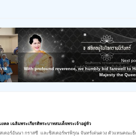
Next po
ดภาค
With profound reverence, we humbly bid farewell to H
Majesty the Quee
คล เฉลิมพระเกียรติพระบาทสมเด็จพระเจ้าอยู่หัว
ิสเตอร์อันนา กราสซี และซิสเตอร์พรพิรุณ จันทร์เด่นดวง ตัวแทนคณะธ