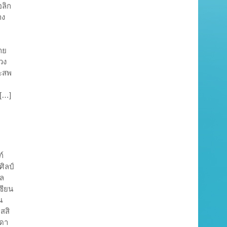
ลิก
าง
าย
วง
ะสพ
 […]
ภ์
ศิลป์
เล
ซียน
น
สสิ
รดา