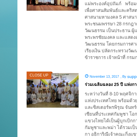
แม่พระองค์อุปถัมภ์ พร้
เพื่อศาสนสัมพันธ์และคริ
ศาสนามหามงคล 5 ศาสนา” เฉ
พระชนมพรรษา 28 กรกฎาค
วัฒนธรรม เป็นประธาน ผู้แ
พระพรชัยมงคล และแสดงอ
วัฒนธรรม โดยกรมการศาส
เรียงเงิน ปลัดกระทรวงวัฒ
ข้าราชการ เจ้าหน้าที่ ก
CLOSE UP
supp
November 13, 2017
,
By
ร่วมเฉลิมฉลอง 25 ปี แห่ง
ระหว่างวันที่ 8-10 พฤศจิก
แห่งประเทศไทย พร้อมด้วยซิส
และซิสเตอร์พรพิรุณ จันทร
เซียนที่ประเทศกัมพูชา โอ
แขวงไทยได้เป็นผู้บุกเบิก
กัมพูชาและพม่า ได้รวมเป็น
กา อธิการิณีเจ้าคณะกิ่งแข