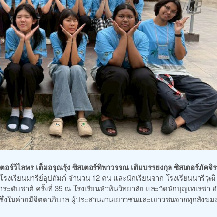
ตอร์วิไลพร เต็มอรุณรุ้ง ซิสเตอร์ทิพาวรรณ เติมบรรยงกุล ซิสเตอร์ภัคจิ
โรงเรียนมารีย์อุปถัมภ์ จำนวน 12 คน และนักเรียนจาก โรงเรียนนารีวุฒิ
ะดับชาติ ครั้งที่ 39 ณ โรงเรียนหัวหินวิทยาลัย และวัดนักบุญเทเรซา 
ิง ซึ่งในค่ายมีจิตตาภิบาล ผู้ประสานงานเยาวชนและเยาวชนจากทุกสัง