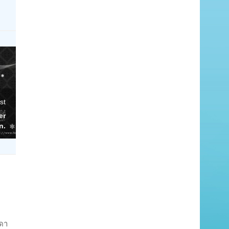
st
er
n.
ิดา