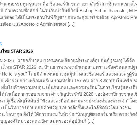
ในจำนวนธรรมทูตรุ่นแรกคือ ซิสเตอร์ลักขณา เยาวสังข์ สมาชิกจากแขวงไทย
ด้วยความซื่อสัตย์ ในวันอันน่ายินดียิ่งนี้ Bishop Schmitthaeusler, M.
ariates ได้เป็นพระธานในพิธีบูชาขอบพระคุณ พร้อมด้วย Apostolic Pre
zález และApostolic Administrator […]
t
ียนไทย STAR 2026
คม 2026 ฝ่ายอภิบาลเยาวชนคณะธิดาแม่พระองค์อุปถัมภ์ (ธมอ) ได้จัด
ซียนไทย STAR 2026 ณ บ้านธารพระพร อำเภอสามพราน จังหวัดนครปฐ
r He tells you” โดยมีตัวแทนเยาวชนผู้นำ คณะซิสเตอร์ และคณะครูผู้รับ
เข้าร่วมอย่างพร้อมเพรียง รวมทั้งสิ้น 157 คน จาก 8 สถาบันในเครือ 
็มไปด้วยความอบอุ่น เป็นกันเอง และความพร้อมในการเรียนรู้และเต
นี้ได้นำเนื้อหาการอบรมจาก คำขวัญประจำปี 2026 ของอัคราธิการซาเลเ
คานา ผู้เชื้อเชิญให้ศิษย์ “ฟังและลงมือทำตามพระประสงค์ของพระเจ้า” โดย
ดบ) เป็นวิทยากรถ่ายทอดคำขวัญฯ อย่างลึกซึ้งและใกล้ชิดหัวใจเยาวชน
อน โอนากุล ยังได้ให้การอบรมในหัวข้อ “นักบุญซิสเตอร์มาเรีย ตรองกัตต
ักบุญองค์ใหม่ของคณะธิดาแม่พระองค์อุปถัมภ์ […]