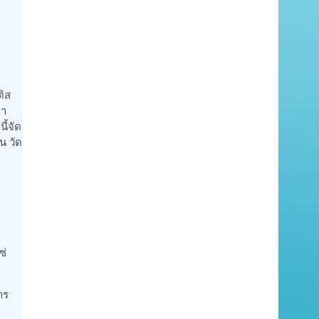
ติส
ลา
ี้จัด
น วัด
ซ่
าร