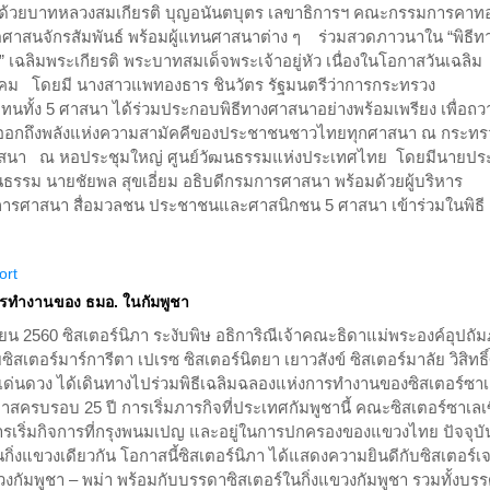
อมด้วยบาทหลวงสมเกียรติ บุญอนันตบุตร เลขาธิการฯ คณะกรรมการคาทอ
สตศาสนจักรสัมพันธ์ พร้อมผู้แทนศาสนาต่าง ๆ ร่วมสวดภาวนาใน “พิธีท
ลิมพระเกียรติ พระบาทสมเด็จพระเจ้าอยู่หัว เนื่องในโอกาสวันเฉลิม
ม โดยมี นางสาวแพทองธาร ชินวัตร รัฐมนตรีว่าการกระทรวง
ทนทั้ง 5 ศาสนา ได้ร่วมประกอบพิธีทางศาสนาอย่างพร้อมเพรียง เพื่อถว
อกถึงพลังแห่งความสามัคคีของประชาชนชาวไทยทุกศาสนา ณ กระทร
นา ณ หอประชุมใหญ่ ศูนย์วัฒนธรรมแห่งประเทศไทย โดยมีนายปร
นธรรม นายชัยพล สุขเอี่ยม อธิบดีกรมการศาสนา พร้อมด้วยผู้บริหาร
รมการศาสนา สื่อมวลชน ประชาชนและศาสนิกชน 5 ศาสนา เข้าร่วมในพิธี
ort
การทำงานของ ธมอ. ในกัมพูชา
ายน 2560 ซิสเตอร์นิภา ระงับพิษ อธิการิณีเจ้าคณะธิดาแม่พระองค์อุปถัม
เตอร์มาร์การีตา เปเรซ ซิสเตอร์นิตยา เยาวสังข์ ซิสเตอร์มาลัย วิสิทธิ์
์เด่นดวง ได้เดินทางไปร่วมพิธีเฉลิมฉลองแห่งการทำงานของซิสเตอร์ซา
กาสครบรอบ 25 ปี การเริ่มภารกิจที่ประเทศกัมพูชานี้ คณะซิสเตอร์ซาเลเ
การเริ่มกิจการที่กรุงพนมเปญ และอยู่ในการปกครองของแขวงไทย ปัจจุบั
กิ่งแขวงเดียวกัน โอกาสนี้ซิสเตอร์นิภา ได้แสดงความยินดีกับซิสเตอร์เจ
วงกัมพูชา – พม่า พร้อมกับบรรดาซิสเตอร์ในกิ่งแขวงกัมพูชา รวมทั้งบร