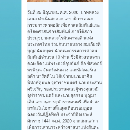
วันที่ 25 มิถุนายน ค.ศ. 2020 บาทหลวง
เสนอ ดำเนินสะดวก เลขาธิการคณะ
กรรมการคาทอลิกเพื่อศาสนสัมพันธ์และ
คริสตศาสนจักรสัมพันธ์ ภายใต้สภา
ประมุขบาดหลวงโรมันคาทอลิกแห่ง
ประเทศไทย ร่วมกับบาดหลวง สมเกียรติ
บุญอนันตบุตร นำคณะกรรมการศาสน
สัมพันธ์จำนวน 10 ท่าน ซึ่งมีตัวแทนจาก
คณะธิดาแม่พระองค์อุปถัมภ์ คือ ซิสเตอร์
พรพิรุณ จันทร์เด่นดวง และซิสเตอร์เอ
ลด้า บารัตตีโน ได้เข้าพบนายอาศิส
พิทักษ์คุมพล จุฬาราชมนตรี นายประสาน
ศรีเจริญ รองประธานคณะผู้ทรงคุณวุฒิ
จุฬาราชมนตรี และนายสุธรรม บุญมา
เลิศ เลขานุการจุฬาราชมนตรี เพื่อนำส่ง
สาส์นในโอกาสสิ้นสุดเดือนรอมฎอน
ฉลองวันอีฏิ้ลฟิตริ ประจำปีฮิจเราะห์
ศักราช 1441 /ค.ศ. 2020 จากสมณสภา
เพื่อการเสวนาระหว่างศาสนาแห่งสันตะ