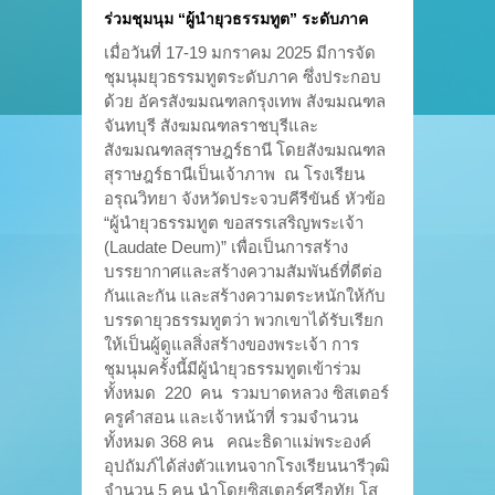
ร่วมชุมนุม “ผู้นำยุวธรรมทูต” ระดับภาค
เมื่อวันที่ 17-19 มกราคม 2025 มีการจัด
ชุมนุมยุวธรรมทูตระดับภาค ซึ่งประกอบ
ด้วย อัครสังฆมณฑลกรุงเทพ สังฆมณฑล
จันทบุรี สังฆมณฑลราชบุรีและ
สังฆมณฑลสุราษฎร์ธานี โดยสังฆมณฑล
สุราษฎร์ธานีเป็นเจ้าภาพ ณ โรงเรียน
อรุณวิทยา จังหวัดประจวบคีรีขันธ์ หัวข้อ
“ผู้นำยุวธรรมทูต ขอสรรเสริญพระเจ้า
(Laudate Deum)” เพื่อเป็นการสร้าง
บรรยากาศและสร้างความสัมพันธ์ที่ดีต่อ
กันและกัน และสร้างความตระหนักให้กับ
บรรดายุวธรรมทูตว่า พวกเขาได้รับเรียก
ให้เป็นผู้ดูแลสิ่งสร้างของพระเจ้า การ
ชุมนุมครั้งนี้มีผู้นำยุวธรรมทูตเข้าร่วม
ทั้งหมด 220 คน รวมบาดหลวง ซิสเตอร์
ครูคำสอน และเจ้าหน้าที่ รวมจำนวน
ทั้งหมด 368 คน คณะธิดาแม่พระองค์
อุปถัมภ์ได้ส่งตัวแทนจากโรงเรียนนารีวุฒิ
จำนวน 5 คน นำโดยซิสเตอร์ศรีอุทัย โส