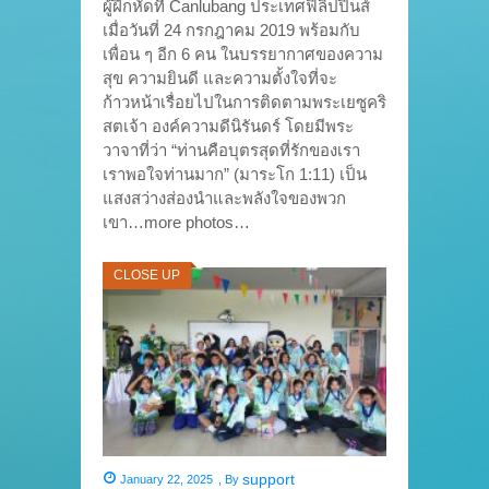
ผู้ฝึกหัดที่ Canlubang ประเทศฟิลิปปินส์
เมื่อวันที่ 24 กรกฎาคม 2019 พร้อมกับ
เพื่อน ๆ อีก 6 คน ในบรรยากาศของความ
สุข ความยินดี และความตั้งใจที่จะ
ก้าวหน้าเรื่อยไปในการติดตามพระเยซูคริ
สตเจ้า องค์ความดีนิรันดร์ โดยมีพระ
วาจาที่ว่า “ท่านคือบุตรสุดที่รักของเรา
เราพอใจท่านมาก” (มาระโก 1:11) เป็น
แสงสว่างส่องนำและพลังใจของพวก
เขา…more photos…
CLOSE UP
support
January 22, 2025
,
By