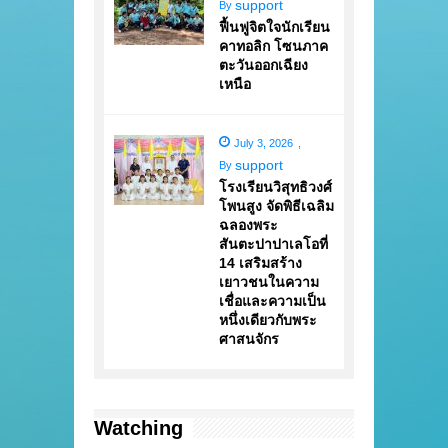
support
By
ฟื้นฟูจิตใจนักเรียน
คาทอลิก โซนภาค
ตะวันออกเฉียง
เหนือ
July 3, 2026
,
support
By
โรงเรียนวิสุทธิวงศ์
โพนสูง จัดพิธีเฉลิม
ฉลองพระ
สันตะปาปาเลโอที่
14 เสริมสร้าง
เยาวชนในความ
เชื่อและความเป็น
หนึ่งเดียวกับพระ
ศาสนจักร
Watching