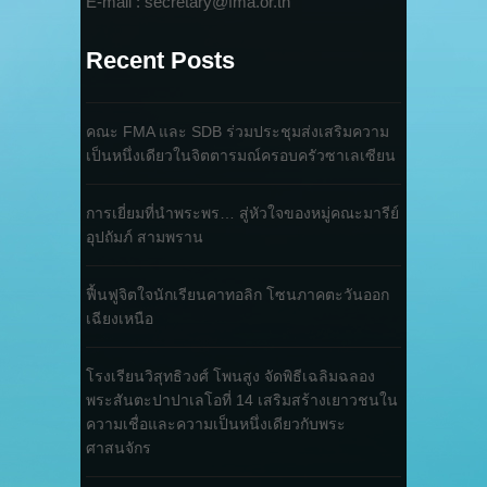
E-mail : secretary@fma.or.th
Recent Posts
คณะ FMA และ SDB ร่วมประชุมส่งเสริมความ
เป็นหนึ่งเดียวในจิตตารมณ์ครอบครัวซาเลเซียน
การเยี่ยมที่นำพระพร… สู่หัวใจของหมู่คณะมารีย์
อุปถัมภ์ สามพราน
ฟื้นฟูจิตใจนักเรียนคาทอลิก โซนภาคตะวันออก
เฉียงเหนือ
โรงเรียนวิสุทธิวงศ์ โพนสูง จัดพิธีเฉลิมฉลอง
พระสันตะปาปาเลโอที่ 14 เสริมสร้างเยาวชนใน
ความเชื่อและความเป็นหนึ่งเดียวกับพระ
ศาสนจักร