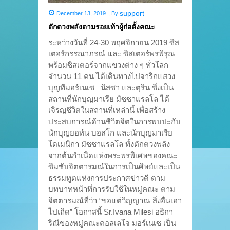
support
December 13, 2019
,
By
ตักตวงพลังตามรอยเท้าผู้ก่อตั้งคณะ
ระหว่างวันที่ 24-30 พฤศจิกายน 2019 ซิส
เตอร์กรรณาภรณ์ และ ซิสเตอร์พรพิรุณ
พร้อมซิสเตอร์จากแขวงต่าง ๆ ทั่วโลก
จำนวน 11 คน ได้เดินทางไปจาริกแสวง
บุญทีมอร์เนเซ –นิสซา และตุริน ซึ่งเป็น
สถานที่นักบุญมาเรีย มัซซาแรลโล ได้
เจิรญชีวิตในสถานที่เหล่านี้ เพื่อสร้าง
ประสบการณ์ด้านชีวิตจิตในการพบปะกับ
นักบุญยอห์น บอสโก และนักบุญมาเรีย
โดเมนิกา มัซซาแรลโล ทั้งตักตวงพลัง
จากต้นกำเนิดแห่งพระพรพิเศษของคณะ
ซึมซับจิตตารมณ์ในการเป็นศิษย์และเป็น
ธรรมทูตแห่งการประกาศข่าวดี ตาม
บทบาทหน้าที่การรับใช้ในหมู่คณะ ตาม
จิตตารมณ์ที่ว่า “ขอแต่วิญญาณ สิ่งอื่นเอา
ไปเถิด” โอกาสนี้ Sr.Ivana Milesi อธิกา
ริณีของหมู่คณะคอลเลโจ มอร์เนเซ เป็น