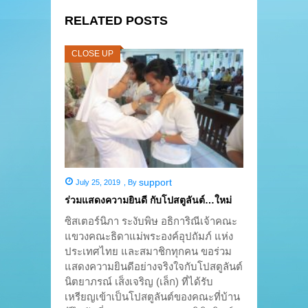
RELATED POSTS
CLOSE UP
support
July 25, 2019
,
By
ร่วมแสดงความยินดี กับโปสตูลันต์…ใหม่
ซิสเตอร์นิภา ระงับพิษ อธิการิณีเจ้าคณะ
แขวงคณะธิดาแม่พระองค์อุปถัมภ์ แห่ง
ประเทศไทย และสมาชิกทุกคน ขอร่วม
แสดงความยินดีอย่างจริงใจกับโปสตูลันต์
นิตยาภรณ์ เส็งเจริญ (เล็ก) ที่ได้รับ
เหรียญเข้าเป็นโปสตูลันต์ของคณะที่บ้าน