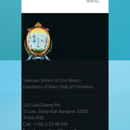
VIEW ALL
Salesian Sisters of Don Bosco
Daughters of Mary Help of Christians
124 Sala Daeng Rd,
Si Lom, Bang Rak Bangkok 10500
THAILAND
Call : (+66) 2-23 48 549