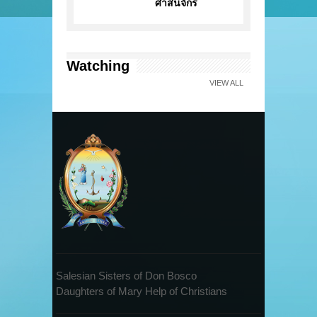
ศาสนจักร
Watching
VIEW ALL
Salesian Sisters of Don Bosco
Daughters of Mary Help of Christians