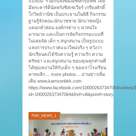
แบ่งปัน” ร่วมกับสังฆมณฑลกรุงเทพ โดย
มีพระคาร์ดินัลฟรังซิสเซเวียร์ เกรียงศักดิ์
โกวิทย์วานิช เป็นประธานในพิธี กิจกรรม
ฐานรู้จักคณะนักบวชชาย นักบวชหญิง
แผนกคำสอน องค์กรต่าง ๆ น่าสนใจ
มากมาย และเป็นการจัดกิจกรรมแบบที่
ไม่เคยจัด เด็ก ๆ สนุกสนาน เป็นรูปแบบ
แห่งการประกาศแนวใหม่จริง ๆ หวังว่า
นักเรียนคงได้รับความรู้ ความรัก ความ
ศรัทธา และสนุกสนาน ขอบคุณทุกท่านที่
ได้ทุ่มเทงานให้กับเด็ก ๆ ของเราโรงเรียน
คาทอลิก… more photos… อ่านข่าวเพิ่ม
เติม www.kamsonbkk.com
https://www.facebook.com/100002637347064/videos
id=100002637347064&fref=ufi&pnref=story
FMA_NEWS_1