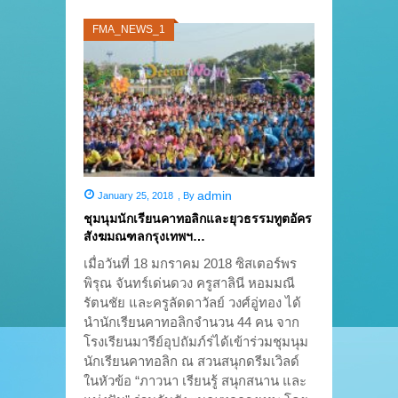
FMA_NEWS_1
admin
January 25, 2018
,
By
ชุมนุมนักเรียนคาทอลิกและยุวธรรมทูตอัคร
สังฆมณฑลกรุงเทพฯ…
เมื่อวันที่ 18 มกราคม 2018 ซิสเตอร์พร
พิรุณ จันทร์เด่นดวง ครูสาลินี หอมมณี
รัตนชัย และครูลัดดาวัลย์ วงศ์อู่ทอง ได้
นำนักเรียนคาทอลิกจำนวน 44 คน จาก
โรงเรียนมารีย์อุปถัมภ์ร่ได้เข้าร่วมชุมนุม
นักเรียนคาทอลิก ณ สวนสนุกดรีมเวิลด์
ในหัวข้อ “ภาวนา เรียนรู้ สนุกสนาน และ