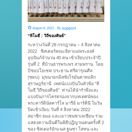
support
August 8, 2022
,
By
“ทิโมธี : วิถีของศิษย์”
ระหว่างวันที่ 28 กรกฎาคม – 4 สิงหาคม
2022 ซิสเตอร์คณะธิดาแม่พระองค์
อุปถัมภ์จำนวน 40 คน เข้าเงียบประจำปี
รุ่นที่ 2 ที่บ้านธารพระพร สามพราน โดย
บิชอปโยเซฟ ประธาน ศรีดารุณศีล
(ซดบ) มุขนายกมิสซังโรมันคาทอลิก
สุราษฎร์ธานี เทศน์แบ่งปันในหัวข้อ “ทิ
โมธี วิถีของศิษย์” ท่านได้นำรำพึงและ
แบ่งปันการไตร่ตรองจากบทเทศน์ของ
พระคาร์ดินัลคาร์โล มารีย์ มาร์ตินี ในวัน
ปิดเข้าเงียบ วันที่ 4 สิงหาคม 2022
สมาชิก ธมอ และเยาวชนซาเลเซียน ร่วม
แสดงความยินดีในพิธีปฏิญาณตนครั้งที่ 2
ของ ซิสเตอร์อักแนส ฐนชา โสทน และ