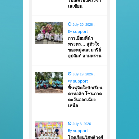
รมณ์ครอบครัวซา
เลเซียน
July 20, 2026
,
support
By
การเยี่ยมที่นำ
พระพร… สู่หัวใจ
ของหมู่คณะมารีย์
อุปถัมภ์ สามพราน
July 19, 2026
,
support
By
ฟื้นฟูจิตใจนักเรียน
คาทอลิก โซนภาค
ตะวันออกเฉียง
เหนือ
July 3, 2026
,
support
By
โรงเรียนวิสุทธิวงศ์