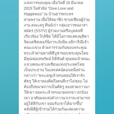
แห่งการขอบคุณ เมื่อวันที่ 16 มีนาคม
2019 ในหัวข้อ “Give Love and
Happiness” ณ บ้านธารพระพร
สามพราน เพื่อให้สมาชิก ซาเลเซียนผู้ร่วม
งาน คณะครู ศิษย์เก่า กลุ่มเยาวชนอาสา
สมัคร (SSYV) ผู้ร่วมงานหรือบุคคลที่
เกี่ยวข้อง ใกล้ชิด ได้มีโอกาสแสดงมุทิตา
จิตแด่ซิสเตอร์นิภาระงับพิษ อธิการิณีเจ้า
คณะแขวง ด้วยการร่วมกันขอบพระคุณ
พระเจ้าผ่านทางพิธีบูชาขอบพระคุณโดย
มีคุณพ่อเทพรัตน์ ปิติสันต์ คุณพ่อเจ้าคณะ
แขวงคณะซาเลเซียนแห่งประเทศไทย
เป็นประธาน ในบทเทศน์ตอนหนึ่งท่าน
กล่าวว่า “พระเยซูเจ้าทรงสอนให้เรารัก
ศัตรู ให้เราลองคิดถึงคนที่เราไม่ชอบ ไม่
ต้องถึงขนาดการเป็นศัตรู ลองสวดภาวนา
ให้เขา ขอพระเจ้าทรงอวยพรเขา ปกป้อง
เขา อาศัยผลแห่งคำภาวนาเราจะสามารถ
อยู่ได้ดีกับเขา ยอมรับเขาได้มากขึ้น”
หลังพิธีผู้เข้าร่วมได้ร่วมกันแสดงความ