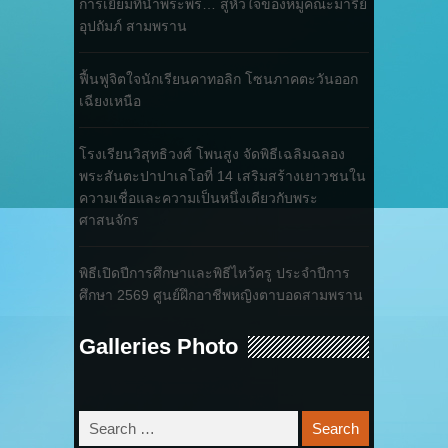
การเยี่ยมที่นำพระพร… สู่หัวใจของหมู่คณะมารีย์
อุปถัมภ์ สามพราน
ฟื้นฟูจิตใจนักเรียนคาทอลิก โซนภาคตะวันออก
เฉียงเหนือ
โรงเรียนวิสุทธิวงศ์ โพนสูง จัดพิธีเฉลิมฉลอง
พระสันตะปาปาเลโอที่ 14 เสริมสร้างเยาวชนใน
ความเชื่อและความเป็นหนึ่งเดียวกับพระ
ศาสนจักร
พิธีเปิดปีการศึกษาและพิธีไหว้ครู ประจำปีการ
ศึกษา 2569 ศูนย์ฝึกอาชีพหญิงตาบอดสามพราน
Galleries Photo