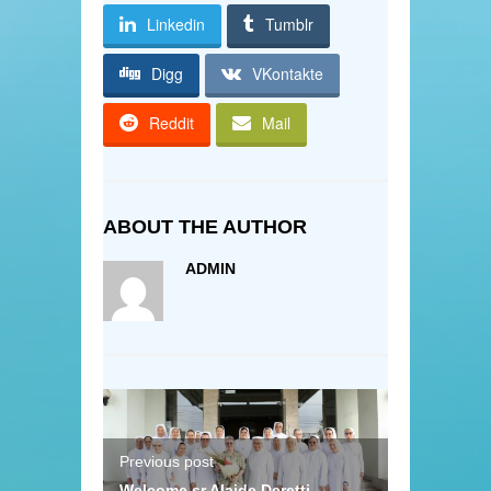
Linkedin
Tumblr
Digg
VKontakte
Reddit
Mail
ABOUT THE AUTHOR
ADMIN
Previous post
Welcome sr.Alaide Deretti