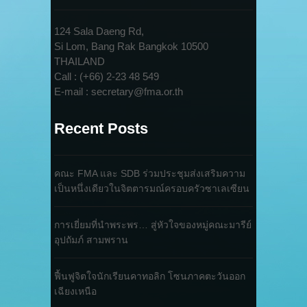
124 Sala Daeng Rd,
Si Lom, Bang Rak Bangkok 10500
THAILAND
Call : (+66) 2-23 48 549
E-mail : secretary@fma.or.th
Recent Posts
คณะ FMA และ SDB ร่วมประชุมส่งเสริมความ
เป็นหนึ่งเดียวในจิตตารมณ์ครอบครัวซาเลเซียน
การเยี่ยมที่นำพระพร… สู่หัวใจของหมู่คณะมารีย์
อุปถัมภ์ สามพราน
ฟื้นฟูจิตใจนักเรียนคาทอลิก โซนภาคตะวันออก
เฉียงเหนือ