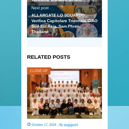
Next post
ALLARGATE LO SGUARDO…
Verifica Capitolare Triennale CIAO
Sud Est Asia, Sam Phran,
Thailand
RELATED POSTS
CLOSE UP
support
October 17, 2024
,
By