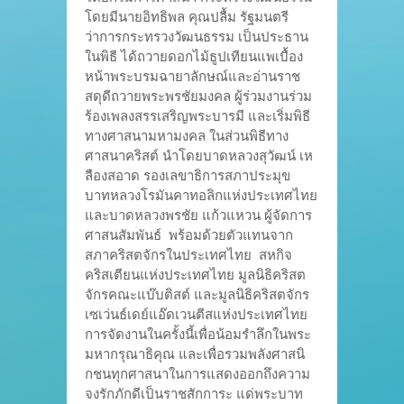
โดยมีนายอิทธิพล คุณปลื้ม รัฐมนตรี
ว่าการกระทรวงวัฒนธรรม เป็นประธาน
ในพิธี ได้ถวายดอกไม้ธูปเทียนแพเบื้อง
หน้าพระบรมฉายาลักษณ์และอ่านราช
สดุดีถวายพระพรชัยมงคล ผู้ร่วมงานร่วม
ร้องเพลงสรรเสริญพระบารมี และเริ่มพิธี
ทางศาสนามหามงคล ในส่วนพิธีทาง
ศาสนาคริสต์ นำโดยบาดหลวงสุวัฒน์ เห
ลืองสอาด รองเลขาธิการสภาประมุข
บาทหลวงโรมันคาทอลิกแห่งประเทศไทย
และบาดหลวงพรชัย แก้วแหวน ผู้จัดการ
ศาสนสัมพันธ์ พร้อมด้วยตัวแทนจาก
สภาคริสตจักรในประเทศไทย สหกิจ
คริสเตียนแห่งประเทศไทย มูลนิธิคริสต
จักรคณะแบ๊บติสต์ และมูลนิธิคริสตจักร
เซเว่นธ์เดย์แอ๊ดเวนตีสแห่งประเทศไทย
การจัดงานในครั้งนี้เพื่อน้อมรำลึกในพระ
มหากรุณาธิคุณ และเพื่อรวมพลังศาสนิ
กชนทุกศาสนาในการแสดงออกถึงความ
จงรักภักดีเป็นราชสักการะ แด่พระบาท