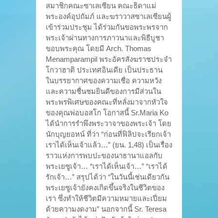
สมาชิกคณะซาเลเซียน คณะธิดาแม่
พระองค์อุปถัมภ์ และฆราวาสซาเลเซียนผู้
เข้าร่วมประชุม ได้ร่วมกันขอพระพรจาก
พระเจ้าผ่านทางการภาวนาและพิธีบูชา
ขอบพระคุณ โดยมี Arch. Thomas
Menamparampil พระอัครสังฆราชประจำ
โกวาฮาติ ประเทศอินเดีย เป็นประธาน
ในบรรยากาศของความเชื่อ ความหวัง
และความชื่นชมยินดีของการมีส่วนใน
พระพรพิเศษของคณะที่หลั่งมาจากหัวใจ
ของคุณพ่อบอสโก โอกาสนี้ Sr.Maria Ko
ได้นำการรำพึงพระวาจาของพระเจ้า โดย
นักบุญยอหน์ ที่ว่า “ก่อนที่ฟิลิปจะเรียกเจ้า
เราได้เห็นเจ้าแล้ว…” (ยน. 1,48) เป็นเรื่อง
ราวแห่งการพบปะของนาธานาแอลกับ
พระเยซูเจ้า… “เราได้เห็นเจ้า…” “เราได้
รักเจ้า…” สรุปได้ว่า “ในวันนี้เช่นเดียวกัน
พระเยซูเจ้ายังคงเกิดขึ้นจริงในชีวิตของ
เรา ซึ่งทำให้ชีวิตมีความหมายและเปี่ยม
ด้วยความงดงาม” นอกจากนี้ Sr. Teresa