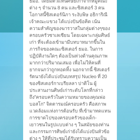
ธมอ. โดยมีตัวแทนศิษย์เก่าจากหมู่คณะ
ต่าง ๆ จำนวน 8 คน และซิสเตอร์ 3 คน
โอกาสนี้ซิสเตอร์นิภา ระงับพิษ อธิการิณี
เจ้าคณะแขวง ได้แบ่งปันข้อคิด เน้น
ความสำคัญของฆารวาสในกลุ่มต่างๆของ
ครอบครัวซาเลเซียน โดยเฉพาะกลุ่มศิษย์
เก่า ที่จะต้องเข้ามามีบทบาทมากขึ้นใน
ภารกิจของคณะซิสเตอร์ ธมอ. ในการ
ปฏิบัติงานใดๆ ต้องเป็นห่วงด้านคุณภาพ
มากกว่าปริมาณเสมอ เพื่อไม่ให้คนที่
ยากจนกว่าถูกทอดทิ้ง นอกจากนี้ ซิสเตอร์
รัตนายังได้แบ่งปันบทสรุป Nucleo ที่ 20
ของซิสเตอร์กาเบรียลลา ปาติโน ผู้
ประสานงานศิษย์เก่าระดับโลกที่กล่าว
ถึง”ครอบครัวในความหมายของคุณพ่อ
บอสโก” จิตตารมณ์ครอบครัว คือสภาพ
แวดล้อมแห่งการต้อนรับ ที่เข้ามาทดแทน
การขาดไปของครอบครัวของเด็ก-
เยาวชนในรูปแบบต่าง ๆ ในสมัยของท่าน
และกรรมการศิษย์เก่ายังได้แบ่งปันหัวข้อ
ต่าง ๆ ให้ที่ประชุมได้รับทราบความเป็น