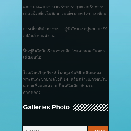
คณะ FMA และ SDB ร่วมประชุมส่งเสริมความ
เป็นหนึ่งเดียวในจิตตารมณ์ครอบครัวซาเลเซียน
การเยี่ยมที่นำพระพร… สู่หัวใจของหมู่คณะมารีย์
อุปถัมภ์ สามพราน
ฟื้นฟูจิตใจนักเรียนคาทอลิก โซนภาคตะวันออก
เฉียงเหนือ
โรงเรียนวิสุทธิวงศ์ โพนสูง จัดพิธีเฉลิมฉลอง
พระสันตะปาปาเลโอที่ 14 เสริมสร้างเยาวชนใน
ความเชื่อและความเป็นหนึ่งเดียวกับพระ
ศาสนจักร
Galleries Photo