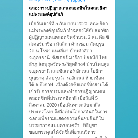
ฉลองการปฏิญาณตนตลอดชีพในคณะธิดา
แม่พระองค์อุปถัมภ์
เมื่อวันเสาร์ที่ 5 กันยายน 2020 คณะธิดา
แม่พระองค์อุปถัมภ์ ทำฉลองให้กับสมาชิก
ผู้ปฏิญาณตนตลอดชีพจำนวน 3 คน คือ ซิ
สเตอร์มารีอา มัลลิกา ด้านซอม สัตบุรุษ
วัด น.โรซา แห่งลีมา บ้านคำสีดา
จ.อุดรธานี ซิสเตอร์ มารีอา ปัจจนีย์ ไทย
ลำภู สัตบุรุษวัดพระวิสุทธิวงศ์ บ้านโพนสูง
จ.อุดรธานี และซิสเตอร์ อักเนส โยธิกา
บุญธาตุ สัตบุรุษวัด น.อักเนส ห้วยเซือม
ใต้ จ.บึงกาฬ เนื่องด้วยซิสเตอร์ทั้งสามได้
เข้ารับการอบรมและทำการปฏิญาณตน
ตลอดชีพที่ประเทศอิตาลี เมื่อวันที่ 5
สิงหาคม 2020 เมื่อเดินทางกลับมาถึง
ประเทศไทย จึงถือเป็นโอกาสอันดีในการ
ฉลองเพื่อร่วมแสดงความชื่นชมยินดีใน
บรรยากาศแบบครอบครัว พิธีบูชา
ขอบพระคุณได้จัดขึ้นที่อาสนวิหาร