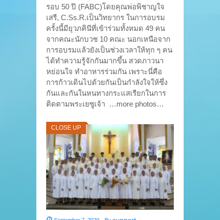
รอบ 50 ปี (FABC)โดยคุณพ่อพิชาญใจ
เสรี, C.Ss.R.เป็นวิทยากร ในการอบรม
ครั้งนี้มียุวภคินีที่เข้าร่วมทั้งหมด 49 คน
จากคณะนักบวช 10 คณะ นอกเหนือจาก
การอบรมแล้วยังเป็นช่วงเวลาให้ทุก ๆ คน
ได้ทำความรู้จักกันมากขึ้น สวดภาวนา
หย่อนใจ ทำอาหารร่วมกัน เพราะนี่คือ
การก้าวเดินไปด้วยกันเป็นกำลังใจให้ซึ่ง
กันและกันในหนทางกระแสเรียกในการ
ติดตามพระเยซูเจ้า …more photos…
CLOSE UP
support
September 7, 2020
,
By