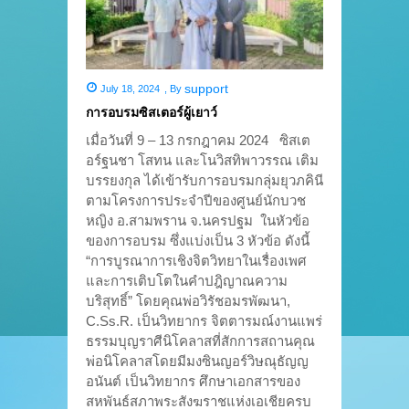
support
July 18, 2024
,
By
การอบรมซิสเตอร์ผู้เยาว์
เมื่อวันที่ 9 – 13 กรกฎาคม 2024 ซิสเต
อร์ฐนชา โสทน และโนวิสทิพาวรรณ เติม
บรรยงกุล ได้เข้ารับการอบรมกลุ่มยุวภคินี
ตามโครงการประจำปีของศูนย์นักบวช
หญิง อ.สามพราน จ.นครปฐม ในหัวข้อ
ของการอบรม ซึ่งแบ่งเป็น 3 หัวข้อ ดังนี้
“การบูรณาการเชิงจิตวิทยาในเรื่องเพศ
และการเติบโตในคำปฎิญาณความ
บริสุทธิ์” โดยคุณพ่อวิรัชอมรพัฒนา,
C.Ss.R. เป็นวิทยากร จิตตารมณ์งานแพร่
ธรรมบุญราศีนิโคลาสที่สักการสถานคุณ
พ่อนิโคลาสโดยมีมงซินญอร์วิษณุธัญญ
อนันต์ เป็นวิทยากร ศึกษาเอกสารของ
สหพันธ์สภาพระสังฆราชแห่งเอเชียครบ