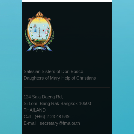
Salesian Sisters of Don Bosco
Daughters of Mary Help of Christians
124 Sala Daeng Rd,
Si Lom, Bang Rak Bangkok 10500
THAILAND
Call : (+66) 2-23 48 549
E-mail : secretary@fma.or.th