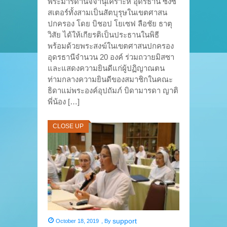
พระมารดานิจจานุเคราะห์ อุดรธานี ซึ่งซิ
สเตอร์ทั้งสามเป็นสัตบุรุษในเขตศาสน
ปกครอง โดย บิชอป โยเซฟ ลือชัย ธาตุ
วิสัย ได้ให้เกียรติเป็นประธานในพิธี
พร้อมด้วยพระสงฆ์ในเขตศาสนปกครอง
อุดรธานีจำนวน 20 องค์ ร่วมถวายมิสซา
และแสดงความยินดีแก่ผู้ปฏิญาณตน
ท่ามกลางความยินดีของสมาชิกในคณะ
ธิดาแม่พระองค์อุปถัมภ์ บิดามารดา ญาติ
พี่น้อง […]
CLOSE UP
support
October 18, 2019
,
By