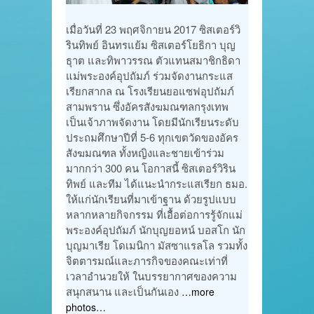
เมื่อวันที่ 23 พฤศจิกายน 2017 ซิสเตอร์วิ
รินทิพย์ อินทรแย้ม ซิสเตอร์โยธิกา บุญ
ธุาต และทิพาวรรณ ตัวแทนสมาชิกธิดา
แม่พระองค์อุปถัมภ์ ร่วมจัดงานกระแส
เรียกสากล ณ โรงเรียนยอแซฟอุปถัมภ์
สามพราน ซึ่งอัครสังฆมณฑลกรุงเทพ
เป็นเจ้าภาพจัดงาน โดยมีนักเรียนระดับ
ประถมศึกษาปีที่ 5-6 ทุกเขตวัดของอัคร
สังฆมณฑล ทั้งหญิงและชายเข้าร่วม
มากกว่า 300 คน โอกาสนี้ ซิสเตอร์วิริน
ทิพย์ และทีม ได้แนะนำกระแสเรียก ธมอ.
ให้แก่นักเรียนที่มาเข้าฐาน ด้วยรูปแบบ
หลากหลายกิจกรรม ที่เอื้อต่อการรู้จักแม่
พระองค์อุปถัมภ์ นักบุญยอหน์ บอสโก นัก
บุญมาเรีย โดเมนิกา มัสซาแรลโล รวมทั้ง
จิตตารมณ์และภารกิจของคณะเท่าที่
เวลาอำนวยให้ ในบรรยากาศของความ
สนุกสนาน และเป็นกันเอง
…more
photos…