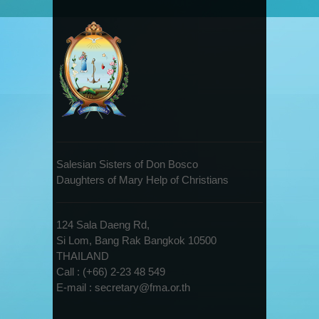
Salesian Sisters of Don Bosco
Daughters of Mary Help of Christians
124 Sala Daeng Rd,
Si Lom, Bang Rak Bangkok 10500
THAILAND
Call : (+66) 2-23 48 549
E-mail : secretary@fma.or.th