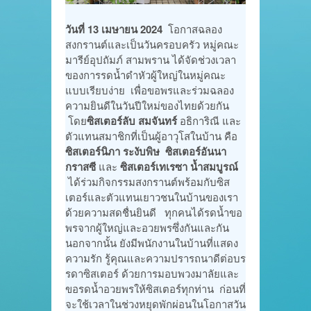
วันที่ 13 เมษายน 2024
โอกาสฉลอง
สงกรานต์และเป็นวันครอบครัว หมู่คณะ
มารีย์อุปถัมภ์ สามพราน ได้จัดช่วงเวลา
ของการรดน้ำดำหัวผู้ใหญ่ในหมู่คณะ
แบบเรียบง่าย เพื่อขอพรและร่วมฉลอง
ความยินดีในวันปีใหม่ของไทยด้วยกัน
โดย
ซิสเตอร์ลับ สมจันทร์
อธิการิณี และ
ตัวแทนสมาชิกที่เป็นผู้อาวุโสในบ้าน คือ
ซิสเตอร์นิภา ระงับพิษ ซิสเตอร์อันนา
กราสซี
และ
ซิสเตอร์เทเรซา น้ำสมบูรณ์
ได้ร่วมกิจกรรมสงกรานต์พร้อมกับซิส
เตอร์และตัวแทนเยาวชนในบ้านของเรา
ด้วยความสดชื่นยินดี ทุกคนได้รดน้ำขอ
พรจากผู้ใหญ่และอวยพรซึ่งกันและกัน
นอกจากนั้น ยังมีพนักงานในบ้านที่แสดง
ความรัก รู้คุณและความปรารถนาดีต่อบร
รดาซิสเตอร์ ด้วยการมอบพวงมาลัยและ
ขอรดน้ำอวยพรให้ซิสเตอร์ทุกท่าน ก่อนที่
จะใช้เวลาในช่วงหยุดพักผ่อนในโอกาสวัน