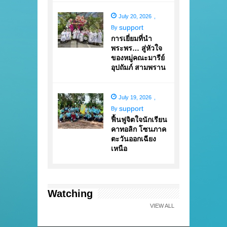
July 20, 2026
,
support
By
การเยี่ยมที่นำ
พระพร… สู่หัวใจ
ของหมู่คณะมารีย์
อุปถัมภ์ สามพราน
July 19, 2026
,
support
By
ฟื้นฟูจิตใจนักเรียน
คาทอลิก โซนภาค
ตะวันออกเฉียง
เหนือ
Watching
VIEW ALL