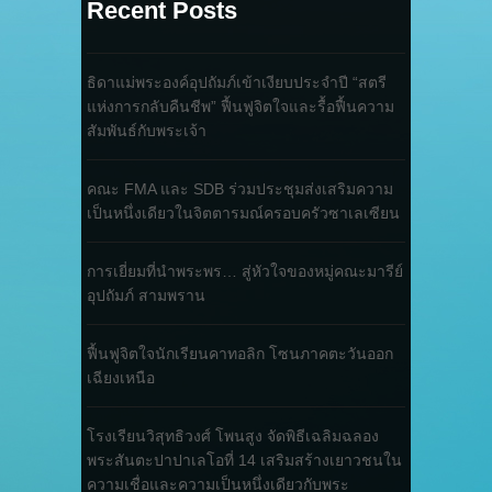
Recent Posts
ธิดาแม่พระองค์อุปถัมภ์เข้าเงียบประจำปี “สตรี
แห่งการกลับคืนชีพ” ฟื้นฟูจิตใจและรื้อฟื้นความ
สัมพันธ์กับพระเจ้า
คณะ FMA และ SDB ร่วมประชุมส่งเสริมความ
เป็นหนึ่งเดียวในจิตตารมณ์ครอบครัวซาเลเซียน
การเยี่ยมที่นำพระพร… สู่หัวใจของหมู่คณะมารีย์
อุปถัมภ์ สามพราน
ฟื้นฟูจิตใจนักเรียนคาทอลิก โซนภาคตะวันออก
เฉียงเหนือ
โรงเรียนวิสุทธิวงศ์ โพนสูง จัดพิธีเฉลิมฉลอง
พระสันตะปาปาเลโอที่ 14 เสริมสร้างเยาวชนใน
ความเชื่อและความเป็นหนึ่งเดียวกับพระ