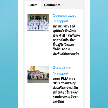
Latest
Comments
August 8, 2026
,
support
By
ธิดาแม่พระองค์
อุปถัมภ์เข้าเงียบ
ประจำปี “สตรีแห่ง
การกลับคืนชีพ”
ฟื้นฟูจิตใจและ
รื้อฟื้นความ
สัมพันธ์กับพระเจ้า
July 23, 2026
,
support
By
คณะ FMA และ
SDB ร่วมประชุม
ส่งเสริมความเป็น
หนึ่งเดียวในจิตตา
รมณ์ครอบครัวซา
เลเซียน