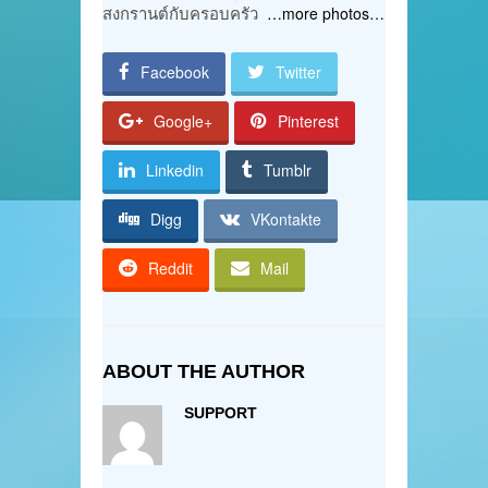
สงกรานต์กับครอบครัว
…more photos…
Facebook
Twitter
Google+
Pinterest
Linkedin
Tumblr
Digg
VKontakte
Reddit
Mail
ABOUT THE AUTHOR
SUPPORT