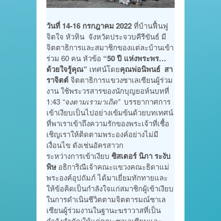
วันที่ 14-16 กรกฎาคม 2022
ที่บ้านฟื้นฟู
จิตใจ หัวหิน จังหวัดประจวบคีรีขันธ์ มี
จิตตาธิการและสมาชิกของแต่ละบ้านเข้า
ร่วม 60 คน หัวข้อ
“50 ปี แห่งพระพร…
ด้วยใจรู้คุณ”
เทศน์โดย
คุณพ่อนิพนธ์ สา
ราจิตต์
จิตตาธิการแขวงซาเลเซียนผู้ร่วม
งาน ใช้พระวรสารของนักบุญยอห์นบทที่
1:43
“จงตามเรามาเถิด”
บรรยากาศการ
เข้าเงียบเป็นไปอย่างเข้มข้นด้วยบทเทศน์
ที่พาเราเข้าถึงความรักของพระเจ้าที่เชื้อ
เชิญเราให้ติดตามพระองค์อย่างไม่มี
เงื่อนไข ดังเช่นอัครสาวก
ระหว่างการเข้าเงียบ
ซิสเตอร์ นิภา ระงับ
พิษ
อธิการิณีเจ้าคณะแขวงคณะธิดาแม่
พระองค์อุปถัมภ์ ได้มาเยี่ยมทักทายและ
ให้ข้อคิดเป็นกำลังใจแก่สมาชิกผู้เข้าเงียบ
ในการดำเนินชีวิตตามจิตตารมณ์ซาเล
เซียนผู้ร่วมงานในฐานะฆราวาสที่เป็น
กำลังสำคัญให้แก่คณะซาเลเซียนและ