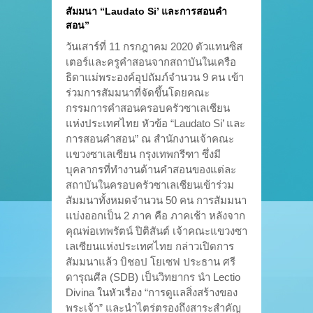
สัมมนา “Laudato Si’ และการสอนคำ
สอน”
วันเสาร์ที่ 11 กรกฎาคม 2020 ตัวแทนซิส
เตอร์และครูคำสอนจากสถาบันในเครือ
ธิดาแม่พระองค์อุปถัมภ์จำนวน 9 คน เข้า
ร่วมการสัมมนาที่จัดขึ้นโดยคณะ
กรรมการคำสอนครอบครัวซาเลเซียน
แห่งประเทศไทย หัวข้อ “Laudato Si’ และ
การสอนคำสอน” ณ สำนักงานเจ้าคณะ
แขวงซาเลเซียน กรุงเทพกรีฑา ซึ่งมี
บุคลากรที่ทำงานด้านคำสอนของแต่ละ
สถาบันในครอบครัวซาเลเซียนเข้าร่วม
สัมมนาทั้งหมดจำนวน 50 คน การสัมมนา
แบ่งออกเป็น 2 ภาค คือ ภาคเช้า หลังจาก
คุณพ่อเทพรัตน์ ปิติสันต์ เจ้าคณะแขวงซา
เลเซียนแห่งประเทศไทย กล่าวเปิดการ
สัมมนาแล้ว บิชอป โยเซฟ ประธาน ศรี
ดารุณศีล (SDB) เป็นวิทยากร นำ Lectio
Divina ในหัวเรื่อง “การดูแลสิ่งสร้างของ
พระเจ้า” และนำไตร่ตรองถึงสาระสำคัญ