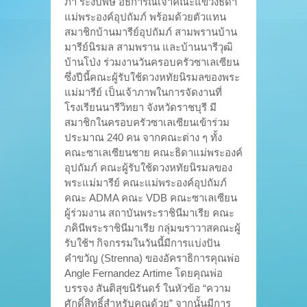
ภา ระงับพิษ อธิการิณีเจ้าคณะแขวงธิดา
แม่พระองค์อุปถัมภ์ พร้อมด้วยตัวแทน
สมาชิกบ้านมารีย์อุปถัมภ์ สามพรานบ้าน
มารีย์นิรมล สามพราน และบ้านนารีวุฒิ
บ้านโป่ง ร่วมงานวันครอบครัวซาเลเซียน
ซึ่งปีนี้คณะผู้รับใช้ดวงหทัยนิรมลของพระ
แม่มารีย์ เป็นเจ้าภาพในการจัดงานที่
โรงเรียนนารีวิทยา จังหวัดราชบุรี มี
สมาชิกในครอบครัวซาเลเซียนเข้าร่วม
ประมาณ 240 คน จากคณะต่าง ๆ ทั้ง
คณะซาเลเซียนชาย คณะธิดาแม่พระองค์
อุปถัมภ์ คณะผู้รับใช้ดวงหทัยนิรมลของ
พระแม่มารีย์ คณะแม่พระองค์อุปถัมภ์
คณะ ADMA คณะ VDB คณะซาเลเซียน
ผู้ร่วมงาน สถาบันพระราชินีมาเรีย คณะ
ภคินีพระราชินีมาเรีย กลุ่มฆราวาสคณะผู้
รับใช้ฯ กิจกรรมในวันนี้มีการแบ่งปัน
คำขวัญ (Strenna) ของอัคราธิการคุณพ่อ
Angle Fernandez Artime โดยคุณพ่อ
บรรจง สันติสุขนิรันดร์ ในหัวข้อ “ความ
ศักดิ์สิทธิ์สำหรับคุณด้วย” จากนั้นมีการ