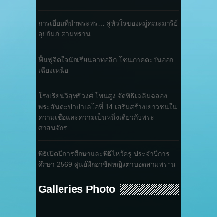
การเยี่ยมที่นำพระพร… สู่หัวใจของหมู่คณะมารีย์
อุปถัมภ์ สามพราน
ฟื้นฟูจิตใจนักเรียนคาทอลิก โซนภาคตะวันออก
เฉียงเหนือ
โรงเรียนวิสุทธิวงศ์ โพนสูง จัดพิธีเฉลิมฉลอง
พระสันตะปาปาเลโอที่ 14 เสริมสร้างเยาวชนใน
ความเชื่อและความเป็นหนึ่งเดียวกับพระ
ศาสนจักร
พิธีเปิดปีการศึกษาและพิธีไหว้ครู ประจำปีการ
ศึกษา 2569 ศูนย์ฝึกอาชีพหญิงตาบอดสามพราน
Galleries Photo