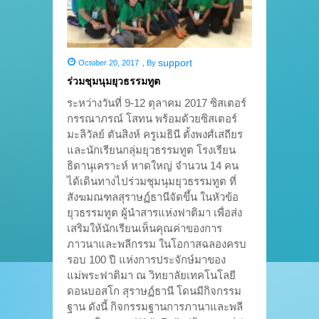
support
October 20, 2017
,
By
ร่วมชุมนุมยุวธรรมทูต
ระหว่างวันที่ 9-12 ตุลาคม 2017 ซิสเตอร์
กรรณาภรณ์ โสทน พร้อมด้วยซิสเตอร์
มะลิวัลย์ ตันสิงห์ ครูเมธินี ตั้งพงศ์เสถียร
และนักเรียนกลุ่มยุวธรรมทูต โรงเรียน
ธิดานุเคราะห์ หาดใหญ่ จำนวน 14 คน
ได้เดินทางไปร่วมชุมนุมยุวธรรมทูต ที่
สังฆมณฑลสุราษฏ์ธานีจัดขึ้น ในหัวข้อ
ยุวธรรมทูต ผู้นำสารแห่งฟาติมา เพื่อส่ง
เสริมให้นักเรียนเห็นคุณค่าของการ
ภาวนาและพลีกรรม ในโอกาสฉลองครบ
รอบ 100 ปี แห่งการประจักษ์มาของ
แม่พระฟาติมา ณ วิทยาลัยเทคโนโลยี
ดอนบอสโก สุราษฏ์ธานี โดนมีกิจกรรม
ฐาน ดังนี้ กิจกรรมฐานการภานาและพลี