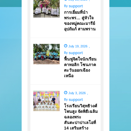
support
By
การเยี่ยมที่นำ
พระพร… สู่หัวใจ
ของหมู่คณะมารีย์
อุปถัมภ์ สามพราน
July 19, 2026
,
support
By
ฟื้นฟูจิตใจนักเรียน
คาทอลิก โซนภาค
ตะวันออกเฉียง
เหนือ
July 3, 2026
,
support
By
โรงเรียนวิสุทธิวงศ์
โพนสูง จัดพิธีเฉลิม
ฉลองพระ
สันตะปาปาเลโอที่
14 เสริมสร้าง