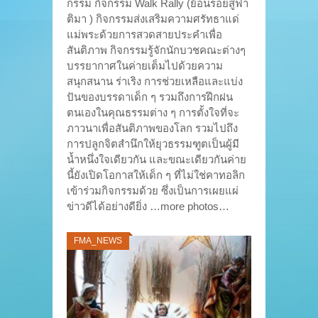
กรรม กิจกรรม Walk Rally (ย้อนรอยสู่ฟา
ติมา ) กิจกรรมส่งเสริมความศรัทธาแด่
แม่พระด้วยการสวดสายประคำเพื่อ
สันติภาพ กิจกรรมรู้จักนักบวชคณะต่างๆ
บรรยากาศในค่ายเต็มไปด้วยความ
สนุกสนาน ร่าเริง การช่วยเหลือและแบ่ง
ปันของบรรดาเด็ก ๆ รวมถึงการฝึกฝน
ตนเองในคุณธรรมต่าง ๆ การตั้งใจที่จะ
ภาวนาเพื่อสันติภาพของโลก รวมไปถึง
การปลูกจิตสำนึกให้ยุวธรรมฑูตเป็นผู้มี
น้ำหนึ่งใจเดียวกัน และขณะเดียวกันค่าย
นี้ยังเปิดโอกาสให้เด็ก ๆ ที่ไม่ใช่คาทอลิก
เข้าร่วมกิจกรรมด้วย ซึ่งเป็นการเผยแผ่
ข่าวดีได้อย่างดียิ่ง …more photos…
FMA_NEWS