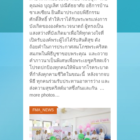
คุณพ่อ บุญเลิศ ปณีตัธยาศัย อธิการบ้าน
ซาเลเซียน ยินดีมาประกอบพิธีกรรม
ศักดิ์สิทธิ์ ทำให้เราได้รับพระพรแห่งการ
บังเกิดขององค์พระวจนาตถ์ ผู้ทรงเป็น
แสงสว่างที่บังเกิดมาเพื่อให้ทุกดวงใจที่
เปิดรับองค์พระผู้ไถ่ได้รับสันติสุข ดัง
ถ้อยคำในการประกาศสมโภชพระคริสต
สมภพในพิธีบูชาขอบพระคุณ และถวาย
คำภาวนาเป็นพิเศษเพื่อพระเยซูคริสตเจ้า
โปรดปกป้องทุกคนให้พ้นจากโรคระบาด
ที่กำลังคุกคามชีวิตในขณะนี้ หลังจากจบ
พิธี ทุกคนร่วมรับประทานอาหารว่าง และ
ส่งความสุขคริสต์มาสซึ่งกันและกัน …
more photos…
FMA_NEWS