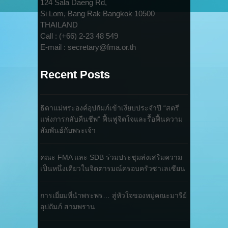
124 Sala Daeng Rd,
Si Lom, Bang Rak Bangkok 10500
THAILAND
Call : (+66) 2-23 48 549
E-mail : secretary@fma.or.th
Recent Posts
ธิดาแม่พระองค์อุปถัมภ์เข้าเงียบประจำปี “สตรี
แห่งการกลับคืนชีพ” ฟื้นฟูจิตใจและรื้อฟื้นความ
สัมพันธ์กับพระเจ้า
คณะ FMA และ SDB ร่วมประชุมส่งเสริมความ
เป็นหนึ่งเดียวในจิตตารมณ์ครอบครัวซาเลเซียน
การเยี่ยมที่นำพระพร… สู่หัวใจของหมู่คณะมารีย์
อุปถัมภ์ สามพราน