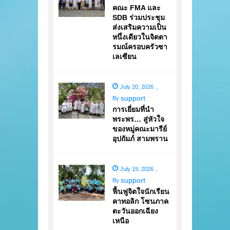
คณะ FMA และ
SDB ร่วมประชุม
ส่งเสริมความเป็น
หนึ่งเดียวในจิตตา
รมณ์ครอบครัวซา
เลเซียน
July 20, 2026
,
support
By
การเยี่ยมที่นำ
พระพร… สู่หัวใจ
ของหมู่คณะมารีย์
อุปถัมภ์ สามพราน
July 19, 2026
,
support
By
ฟื้นฟูจิตใจนักเรียน
คาทอลิก โซนภาค
ตะวันออกเฉียง
เหนือ