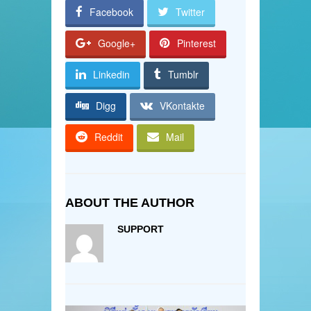
Facebook
Twitter
Google+
Pinterest
Linkedin
Tumblr
Digg
VKontakte
Reddit
Mail
ABOUT THE AUTHOR
SUPPORT