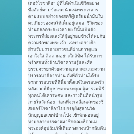
เตอร์โรซาลีอา ผู้ที่ได้ดำเนินชีวิตอย่าง
ซื่อสัตย์ตามข้อแนะนำแห่งพระวรสาร
ตามแบบอย่างของสตรีผู้เตรียมน้ำมันใน
ตะเกียงของตนให้เต็มอยู่เสมอ ชีวิตของ
ท่านตลอดระยะเวลา 95 ปีนั้นเป็นดัง
พระพรที่ส่องแสงให้ผู้อยู่รอบข้างได้พบกับ
ความรักของพระเจ้า เฉพาะอย่างยิ่ง
สำหรับบรรดาเยาวชนที่ผ่านการดูแล
เอาใจใส่ ติดตามอย่างใกล้ชิด ได้รับการ
พร่ำสอนทั้งด้านวิชาความรู้และศีล
ธรรมจรรยาด้วยความอุตสาหะและความ
ปรารถนาดีจากท่าน ดังที่ตัวท่านได้รับ
จากการอบรมที่ดีนี้มาตั้งแต่ในครอบครัว
หลังจากพิธีบูชาขอบพระคุณ ผู้มาร่วมพิธี
ทุกคนได้เคารพศพ และวางดินที่หน้ารูป
ภายในวัดน้อย ก่อนที่จะเคลื่อนศพของซิ
สเตอร์โรซาลีอาไปบรรจุยังสุสานวัด
นักบุญยอแซฟบ้านโป่ง เข้าพักผ่อนอยู่
ท่ามกลางบรรดาสมาชิกคณะธิดาแม่
พระองค์อุปถัมภ์ที่เดินทางล่วงหน้ากลับคืน