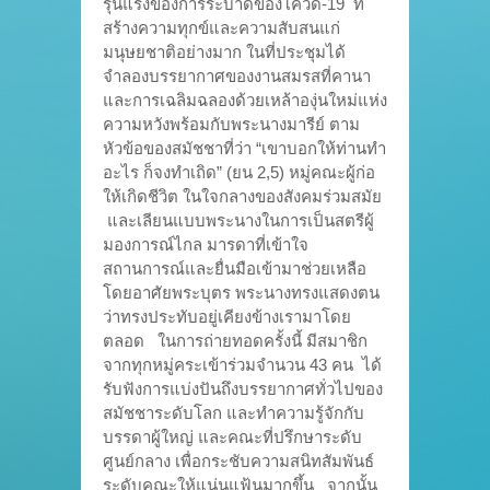
รุนแรงของการระบาดของโควิด-19 ที่
สร้างความทุกข์และความสับสนแก่
มนุษยชาติอย่างมาก ในที่ประชุมได้
จำลองบรรยากาศของงานสมรสที่คานา
และการเฉลิมฉลองด้วยเหล้าองุ่นใหม่แห่ง
ความหวังพร้อมกับพระนางมารีย์ ตาม
หัวข้อของสมัชชาที่ว่า “เขาบอกให้ท่านทำ
อะไร ก็จงทำเถิด” (ยน 2,5) หมู่คณะผู้ก่อ
ให้เกิดชีวิต ในใจกลางของสังคมร่วมสมัย
และเลียนแบบพระนางในการเป็นสตรีผู้
มองการณ์ไกล มารดาที่เข้าใจ
สถานการณ์และยื่นมือเข้ามาช่วยเหลือ
โดยอาศัยพระบุตร พระนางทรงแสดงตน
ว่าทรงประทับอยู่เคียงข้างเรามาโดย
ตลอด ในการถ่ายทอดครั้งนี้ มีสมาชิก
จากทุกหมู่คระเข้าร่วมจำนวน 43 คน ได้
รับฟังการแบ่งปันถึงบรรยากาศทั่วไปของ
สมัชชาระดับโลก และทำความรู้จักกับ
บรรดาผู้ใหญ่ และคณะที่ปรึกษาระดับ
ศูนย์กลาง เพื่อกระชับความสนิทสัมพันธ์
ระดับคณะให้แน่นแฟ้นมากขึ้น จากนั้น