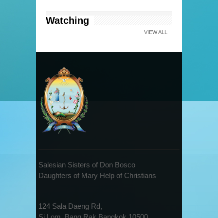
Watching
VIEW ALL
Salesian Sisters of Don Bosco
Daughters of Mary Help of Christians
124 Sala Daeng Rd,
Si Lom, Bang Rak Bangkok 10500