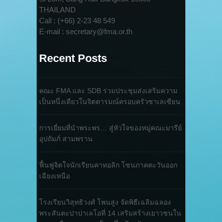
THAILAND
Call : (+66) 2-23 48 549
E-mail : secretary@fma.or.th
Recent Posts
คณะ FMA และ SDB ร่วมประชุมส่งเสริมความ
เป็นหนึ่งเดียวในจิตตารมณ์ครอบครัวซาเลเซียน
การเยี่ยมที่นำพระพร… สู่หัวใจของหมู่คณะมารีย์
อุปถัมภ์ สามพราน
ฟื้นฟูจิตใจนักเรียนคาทอลิก โซนภาคตะวันออก
เฉียงเหนือ
โรงเรียนวิสุทธิวงศ์ โพนสูง จัดพิธีเฉลิมฉลอง
พระสันตะปาปาเลโอที่ 14 เสริมสร้างเยาวชนใน