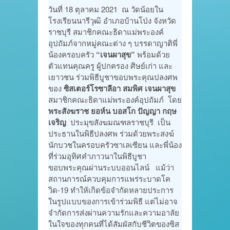
วันที่ 18 ตุลาคม 2021 ณ วัดน้อยใน
โรงเรียนนารีวุฒิ อำเภอบ้านโป่ง จังหวัด
ราชบุรี สมาชิกคณะธิดาแม่พระองค์
อุปถัมภ์จากหมู่คณะต่าง ๆ บรรดาญาติพี่
น้องครอบครัว
“เจนผาสุข”
พร้อมด้วย
ตัวแทนคุณครู ผู้ปกครอง ศิษย์เก่า และ
เยาวชน ร่วมพิธีบูชาขอบพระคุณปลงศพ
ของ
ซิสเตอร์โรซาลีอา สมพิศ เจนผาสุข
สมาชิกคณะธิดาแม่พระองค์อุปถัมภ์ โดย
พระสังฆราช ยอห์น บอสโก ปัญญา กฤษ
เจริญ
ประมุขสังฆมณฑลราชบุรี เป็น
ประธานในพิธีปลงศพ ร่วมด้วยพระสงฆ์
นักบวชในครอบครัวซาเลเซียน และพี่น้อง
ที่ร่วมอุทิศคำภาวนาในพิธีบูชา
ขอบพระคุณผ่านระบบออนไลน์ แม้ว่า
สถานการณ์ควบคุมการแพร่ระบาดโค
วิด-19 ทำให้เกิดข้อจำกัดหลายประการ
ในรูปแบบของการเข้าร่วมพิธี แต่ไม่อาจ
จำกัดการส่งผ่านความรักและความอาลัย
ในใจของทุกคนที่ได้สัมผัสกับชีวิตของซิส